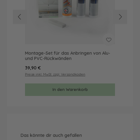
Montage-Set für das Anbringen von Alu-
Mus
und PVC-Rückwänden
& 
Regulärer Preis:
Reg
39,90 €
9,9
Preise inkl. MwSt. zzgl. Versandkosten
Prei
In den Warenkorb
Produktgalerie überspringen
Das könnte dir auch gefallen