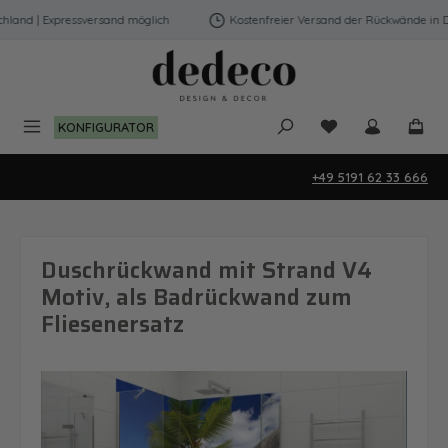
Zum Hauptinhalt springen
and | Expressversand möglich
Kostenfreier Versand der Rückwände in Deu
Du hast 0 Produk
KONFIGURATOR
+49 5191 62 33 666
Duschrückwand mit Strand V4
Motiv, als Badrückwand zum
Fliesenersatz
Bildergalerie überspringen