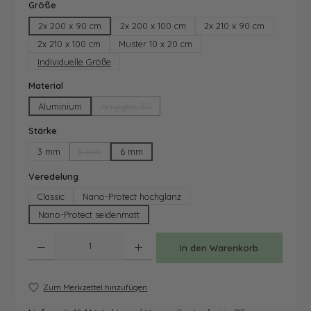
auswählen
Größe
2x 200 x 90 cm
2x 200 x 100 cm
2x 210 x 90 cm
2x 210 x 100 cm
Muster 10 x 20 cm
Individuelle Größe
auswählen
Material
Aluminium
Acrylglas 3D
(Diese Option ist zurzeit nicht verfügbar.)
auswählen
Stärke
3 mm
5 mm
6 mm
(Diese Option ist zurzeit nicht verfügbar.)
auswählen
Veredelung
Classic
Nano-Protect hochglanz
Nano-Protect seidenmatt
Produkt Anzahl: Gib den gewünschten Wert ein oder benutze die Schaltfläche
In den Warenkorb
Zum Merkzettel hinzufügen