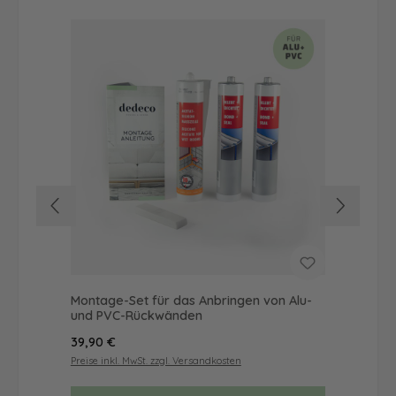
Montage-Set für das Anbringen von Alu-
Dus
und PVC-Rückwänden
Ba
Regulärer Preis:
Reg
39,90 €
52
Preise inkl. MwSt. zzgl. Versandkosten
Prei