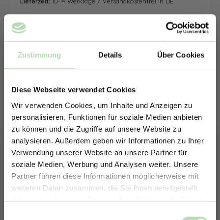
Lieferzeit:
10-14 Werktage / Versandkostenfrei in DE
Zustimmung
Details
Über Cookies
Diese Webseite verwendet Cookies
Wir verwenden Cookies, um Inhalte und Anzeigen zu
personalisieren, Funktionen für soziale Medien anbieten
zu können und die Zugriffe auf unsere Website zu
analysieren. Außerdem geben wir Informationen zu Ihrer
Verwendung unserer Website an unsere Partner für
soziale Medien, Werbung und Analysen weiter. Unsere
Partner führen diese Informationen möglicherweise mit
ERHALTE 5% RABATT AUF
weiteren Daten zusammen, die Sie ihnen bereitgestellt
DEINE RÜCKWÄNDE
haben oder die sie im Rahmen Ihrer Nutzung der Dienste
Jetzt zum Newsletter anmelden.
gesammelt haben.
Keine passende Größe gefunden? -
Einwilligungsauswahl