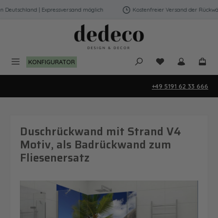
Zum Hauptinhalt springen
Deutschland | Expressversand möglich
Kostenfreier Versand der Rückwänd
Du hast 0 Produk
KONFIGURATOR
+49 5191 62 33 666
Duschrückwand mit Strand V4
Motiv, als Badrückwand zum
Fliesenersatz
Bildergalerie überspringen