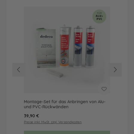
Montage-Set für das Anbringen von Alu-
Dus
und PVC-Rückwänden
Ba
Regulärer Preis:
Reg
39,90 €
52
Preise inkl. MwSt. zzgl. Versandkosten
Prei