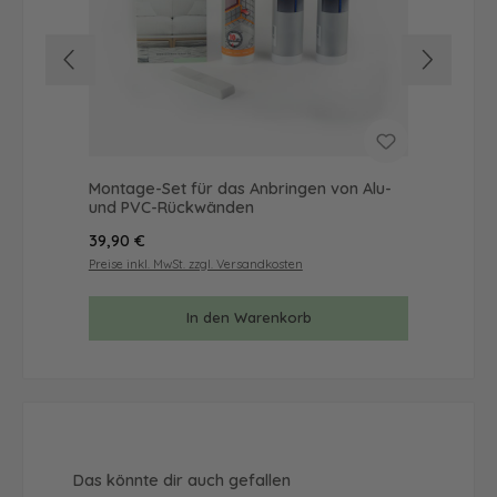
Montage-Set für das Anbringen von Alu-
Mus
und PVC-Rückwänden
& 
Regulärer Preis:
Reg
39,90 €
9,9
Preise inkl. MwSt. zzgl. Versandkosten
Prei
In den Warenkorb
Produktgalerie überspringen
Das könnte dir auch gefallen