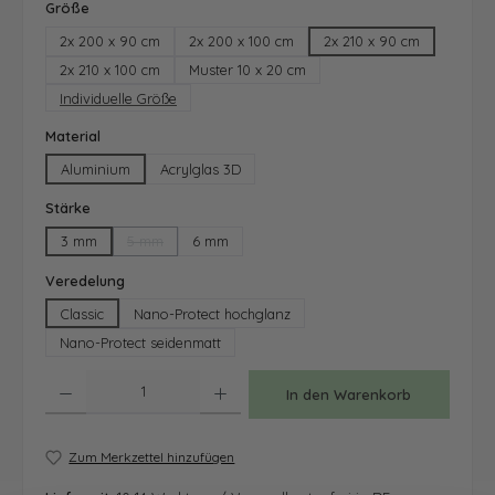
auswählen
Größe
2x 200 x 90 cm
2x 200 x 100 cm
2x 210 x 90 cm
2x 210 x 100 cm
Muster 10 x 20 cm
Individuelle Größe
auswählen
Material
Aluminium
Acrylglas 3D
auswählen
Stärke
3 mm
5 mm
6 mm
(Diese Option ist zurzeit nicht verfügbar.)
auswählen
Veredelung
Classic
Nano-Protect hochglanz
Nano-Protect seidenmatt
Produkt Anzahl: Gib den gewünschten Wert ein oder benutze die Schaltfläche
In den Warenkorb
Zum Merkzettel hinzufügen