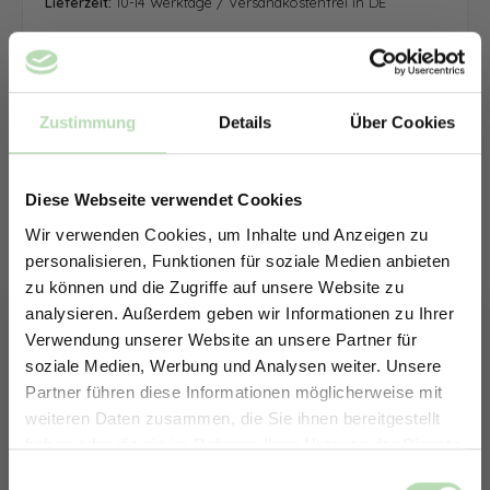
Lieferzeit:
10-14 Werktage / Versandkostenfrei in DE
Zustimmung
Details
Über Cookies
Diese Webseite verwendet Cookies
Wir verwenden Cookies, um Inhalte und Anzeigen zu
personalisieren, Funktionen für soziale Medien anbieten
zu können und die Zugriffe auf unsere Website zu
analysieren. Außerdem geben wir Informationen zu Ihrer
Verwendung unserer Website an unsere Partner für
soziale Medien, Werbung und Analysen weiter. Unsere
Partner führen diese Informationen möglicherweise mit
ERHALTE 5% RABATT AUF
weiteren Daten zusammen, die Sie ihnen bereitgestellt
DEINE RÜCKWÄNDE
haben oder die sie im Rahmen Ihrer Nutzung der Dienste
Jetzt zum Newsletter anmelden.
gesammelt haben.
Keine passende Größe gefunden? -
Einwilligungsauswahl