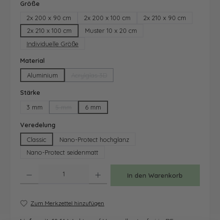
auswählen
Größe
2x 200 x 90 cm
2x 200 x 100 cm
2x 210 x 90 cm
2x 210 x 100 cm
Muster 10 x 20 cm
Individuelle Größe
auswählen
Material
Aluminium
Acrylglas 3D
(Diese Option ist zurzeit nicht verfügbar.)
auswählen
Stärke
3 mm
5 mm
6 mm
(Diese Option ist zurzeit nicht verfügbar.)
auswählen
Veredelung
Classic
Nano-Protect hochglanz
Nano-Protect seidenmatt
Produkt Anzahl: Gib den gewünschten Wert ein oder benutze die Schaltfläche
In den Warenkorb
Zum Merkzettel hinzufügen