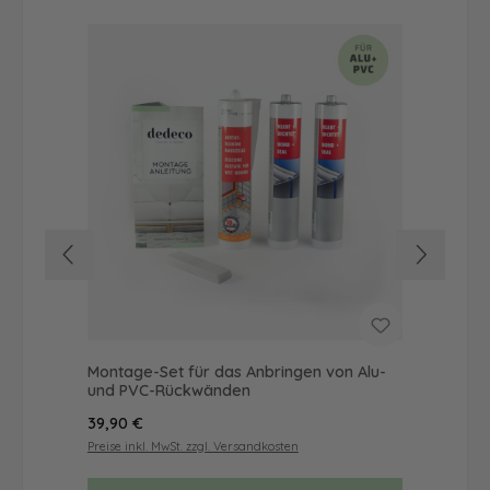
Montage-Set für das Anbringen von Alu-
Dus
und PVC-Rückwänden
Ba
Regulärer Preis:
Reg
39,90 €
66
Preise inkl. MwSt. zzgl. Versandkosten
Prei