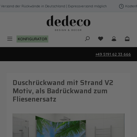
Zum Hauptinhalt springen
Versand der Rückwände in Deutschland | Expressversand möglich
Kostenfre
Du hast 0 Produk
KONFIGURATOR
+49 5191 62 33 666
Duschrückwand mit Strand V2
Motiv, als Badrückwand zum
Fliesenersatz
Bildergalerie überspringen