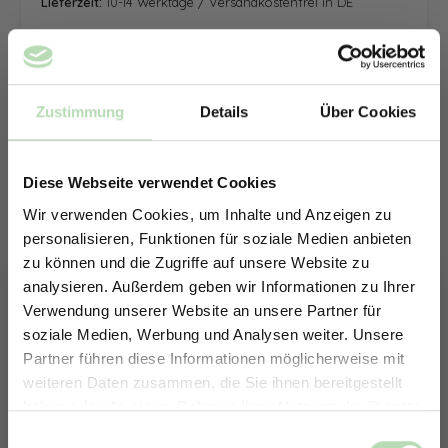
Lieferzeit:
10-14 Werktage / Versandkostenfrei in DE
Zustimmung
Details
Über Cookies
Diese Webseite verwendet Cookies
Wir verwenden Cookies, um Inhalte und Anzeigen zu
personalisieren, Funktionen für soziale Medien anbieten
zu können und die Zugriffe auf unsere Website zu
analysieren. Außerdem geben wir Informationen zu Ihrer
Verwendung unserer Website an unsere Partner für
soziale Medien, Werbung und Analysen weiter. Unsere
Partner führen diese Informationen möglicherweise mit
ERHALTE 5% RABATT AUF
weiteren Daten zusammen, die Sie ihnen bereitgestellt
DEINE RÜCKWÄNDE
haben oder die sie im Rahmen Ihrer Nutzung der Dienste
Jetzt zum Newsletter anmelden.
gesammelt haben.
Keine passende Größe gefunden? -
Einwilligungsauswahl