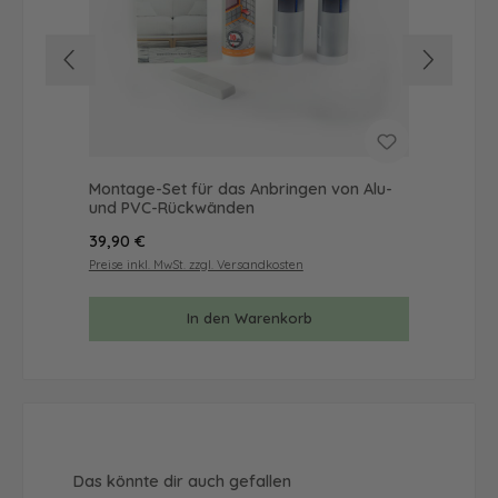
Montage-Set für das Anbringen von Alu-
Mus
und PVC-Rückwänden
& 
Regulärer Preis:
Reg
39,90 €
9,9
Preise inkl. MwSt. zzgl. Versandkosten
Prei
In den Warenkorb
Produktgalerie überspringen
Das könnte dir auch gefallen