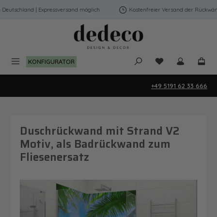
Zum Hauptinhalt springen
eutschland | Expressversand möglich
Kostenfreier Versand der Rückwände
Du hast 0 Produk
KONFIGURATOR
+49 5191 62 33 666
Duschrückwand mit Strand V2
Motiv, als Badrückwand zum
Fliesenersatz
Bildergalerie überspringen