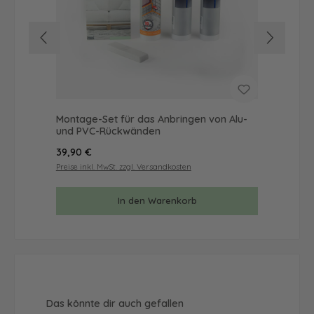
Montage-Set für das Anbringen von Alu-
Mus
und PVC-Rückwänden
& 
Regulärer Preis:
Reg
39,90 €
9,9
Preise inkl. MwSt. zzgl. Versandkosten
Prei
In den Warenkorb
Produktgalerie überspringen
Das könnte dir auch gefallen