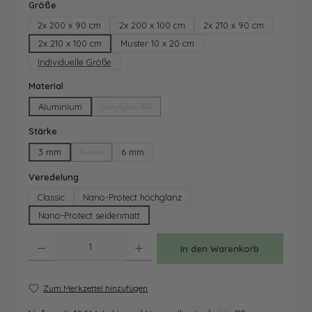
auswählen
Größe
2x 200 x 90 cm
2x 200 x 100 cm
2x 210 x 90 cm
2x 210 x 100 cm
Muster 10 x 20 cm
Individuelle Größe
auswählen
Material
Aluminium
Acrylglas 3D
(Diese Option ist zurzeit nicht verfügbar.)
auswählen
Stärke
3 mm
5 mm
6 mm
(Diese Option ist zurzeit nicht verfügbar.)
auswählen
Veredelung
Classic
Nano-Protect hochglanz
Nano-Protect seidenmatt
Produkt Anzahl: Gib den gewünschten Wert ein oder benutze die Schaltfläche
In den Warenkorb
Zum Merkzettel hinzufügen