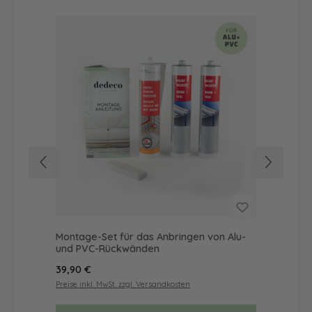
Montage-Set für das Anbringen von Alu-
Dus
und PVC-Rückwänden
Ba
Regulärer Preis:
Reg
39,90 €
66
Preise inkl. MwSt. zzgl. Versandkosten
Prei