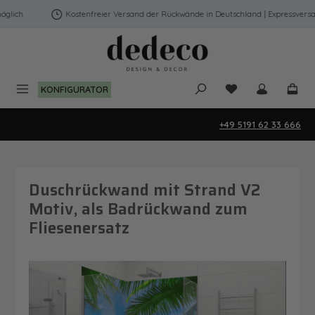
Zum Hauptinhalt springen
Kostenfreier Versand der Rückwände in Deutschland | Expressversand mög
Du hast 0 Produk
KONFIGURATOR
+49 5191 62 33 666
Duschrückwand mit Strand V2
Motiv, als Badrückwand zum
Fliesenersatz
Bildergalerie überspringen