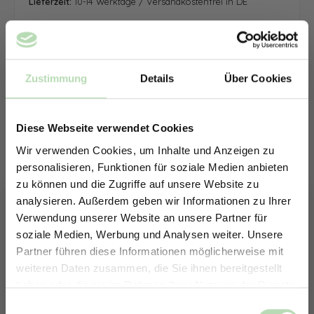
Lieferzeit:
10-14 Werktage / Versandkostenfrei in DE
Zustimmung
Details
Über Cookies
Diese Webseite verwendet Cookies
Wir verwenden Cookies, um Inhalte und Anzeigen zu
personalisieren, Funktionen für soziale Medien anbieten
zu können und die Zugriffe auf unsere Website zu
analysieren. Außerdem geben wir Informationen zu Ihrer
Verwendung unserer Website an unsere Partner für
soziale Medien, Werbung und Analysen weiter. Unsere
Partner führen diese Informationen möglicherweise mit
ERHALTE 5% RABATT AUF
weiteren Daten zusammen, die Sie ihnen bereitgestellt
DEINE RÜCKWÄNDE
haben oder die sie im Rahmen Ihrer Nutzung der Dienste
Jetzt zum Newsletter anmelden.
gesammelt haben.
Keine passende Größe gefunden? -
Einwilligungsauswahl