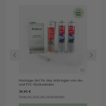
Montage-Set für das Anbringen von Alu-
Dus
und PVC-Rückwänden
Ba
Regulärer Preis:
Reg
39,90 €
66
Preise inkl. MwSt. zzgl. Versandkosten
Prei