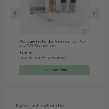
Montage-Set für das Anbringen von Alu-
Mus
und PVC-Rückwänden
& 
Regulärer Preis:
Reg
39,90 €
9,9
Preise inkl. MwSt. zzgl. Versandkosten
Prei
In den Warenkorb
Produktgalerie überspringen
Das könnte dir auch gefallen