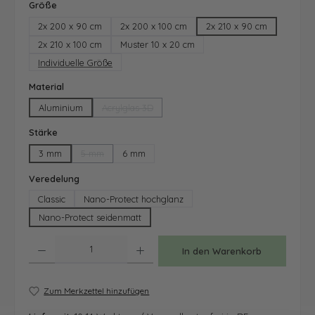
auswählen
Größe
2x 200 x 90 cm
2x 200 x 100 cm
2x 210 x 90 cm
2x 210 x 100 cm
Muster 10 x 20 cm
Individuelle Größe
auswählen
Material
Aluminium
Acrylglas 3D
(Diese Option ist zurzeit nicht verfügbar.)
auswählen
Stärke
3 mm
5 mm
6 mm
(Diese Option ist zurzeit nicht verfügbar.)
auswählen
Veredelung
Classic
Nano-Protect hochglanz
Nano-Protect seidenmatt
Produkt Anzahl: Gib den gewünschten Wert ein oder benutze die Schaltfläche
In den Warenkorb
Zum Merkzettel hinzufügen