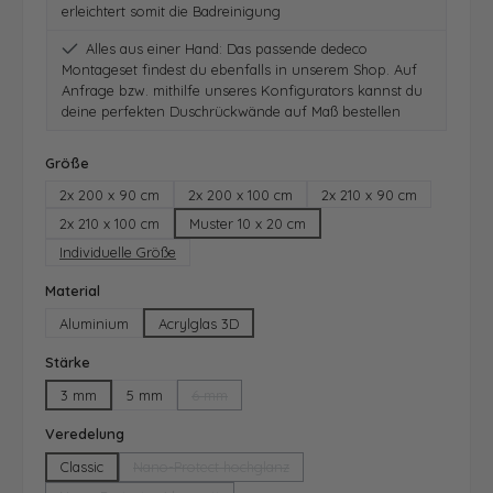
erleichtert somit die Badreinigung
Alles aus einer Hand: Das passende dedeco
Montageset findest du ebenfalls in unserem Shop. Auf
Anfrage bzw. mithilfe unseres Konfigurators kannst du
deine perfekten Duschrückwände auf Maß bestellen
auswählen
Größe
2x 200 x 90 cm
2x 200 x 100 cm
2x 210 x 90 cm
2x 210 x 100 cm
Muster 10 x 20 cm
Individuelle Größe
auswählen
Material
Aluminium
Acrylglas 3D
auswählen
Stärke
3 mm
5 mm
6 mm
(Diese Option ist zurzeit nicht verfügbar.)
auswählen
Veredelung
Classic
Nano-Protect hochglanz
(Diese Option ist zurzeit nicht verfügbar.)