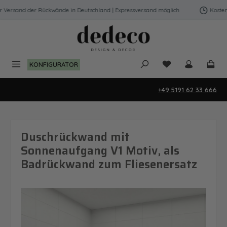
Zum Hauptinhalt springen
Versand der Rückwände in Deutschland | Expressversand möglich
Kostenfr
Du hast 0 Produk
KONFIGURATOR
+49 5191 62 33 666
Duschrückwand mit
Sonnenaufgang V1 Motiv, als
Badrückwand zum Fliesenersatz
Bildergalerie überspringen