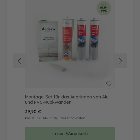
Montage-Set für das Anbringen von Alu-
Mus
und PVC-Rückwänden
& 
Regulärer Preis:
Reg
39,90 €
9,9
Preise inkl. MwSt. zzgl. Versandkosten
Prei
In den Warenkorb