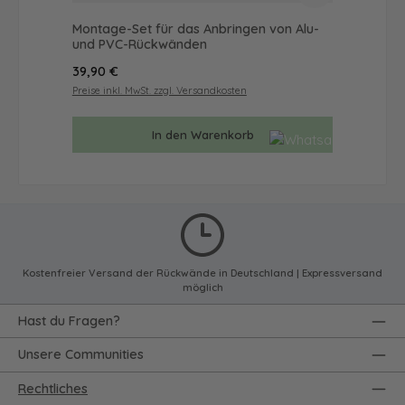
Montage-Set für das Anbringen von Alu-
Du
und PVC-Rückwänden
Mot
Regulärer Preis:
Reg
39,90 €
65
Preise inkl. MwSt. zzgl. Versandkosten
Prei
In den Warenkorb
Kostenfreier Versand der Rückwände in Deutschland | Expressversand
möglich
Hast du Fragen?
Unsere Communities
Rechtliches