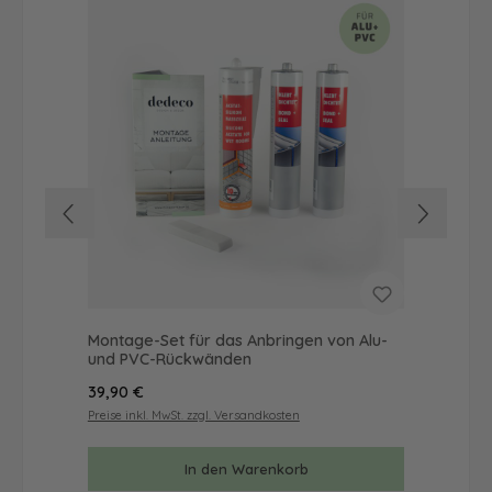
Montage-Set für das Anbringen von Alu-
Mus
und PVC-Rückwänden
& 
Regulärer Preis:
Reg
39,90 €
9,9
Preise inkl. MwSt. zzgl. Versandkosten
Prei
In den Warenkorb