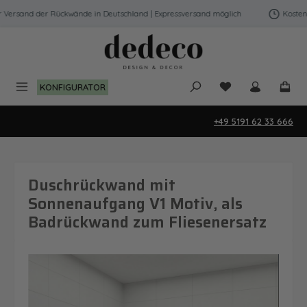
Zum Hauptinhalt springen
ersand der Rückwände in Deutschland | Expressversand möglich
Kostenfre
Du hast 0 Produk
KONFIGURATOR
+49 5191 62 33 666
Duschrückwand mit
Sonnenaufgang V1 Motiv, als
Badrückwand zum Fliesenersatz
Bildergalerie überspringen