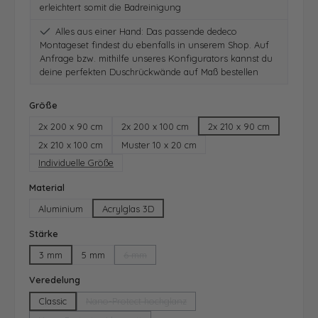
erleichtert somit die Badreinigung
Alles aus einer Hand: Das passende dedeco
Montageset findest du ebenfalls in unserem Shop. Auf
Anfrage bzw. mithilfe unseres Konfigurators kannst du
deine perfekten Duschrückwände auf Maß bestellen
auswählen
Größe
2x 200 x 90 cm
2x 200 x 100 cm
2x 210 x 90 cm
2x 210 x 100 cm
Muster 10 x 20 cm
Individuelle Größe
auswählen
Material
Aluminium
Acrylglas 3D
auswählen
Stärke
3 mm
5 mm
6 mm
(Diese Option ist zurzeit nicht verfügbar.)
auswählen
Veredelung
Classic
Nano-Protect hochglanz
(Diese Option ist zurzeit nicht verfügbar.)