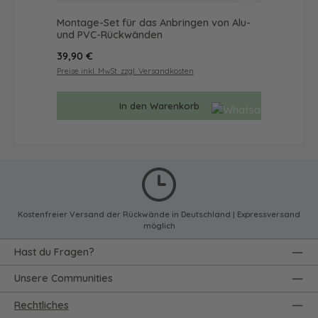
Montage-Set für das Anbringen von Alu-
Du
und PVC-Rückwänden
Mot
Regulärer Preis:
Reg
39,90 €
65
Preise inkl. MwSt. zzgl. Versandkosten
Prei
In den Warenkorb
Kostenfreier Versand der Rückwände in Deutschland | Expressversand
möglich
Hast du Fragen?
Unsere Communities
Rechtliches