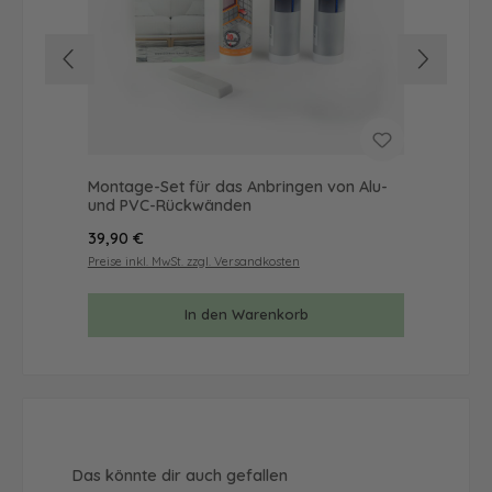
Montage-Set für das Anbringen von Alu-
Mus
und PVC-Rückwänden
& 
Regulärer Preis:
Reg
39,90 €
9,9
Preise inkl. MwSt. zzgl. Versandkosten
Prei
In den Warenkorb
Produktgalerie überspringen
Das könnte dir auch gefallen