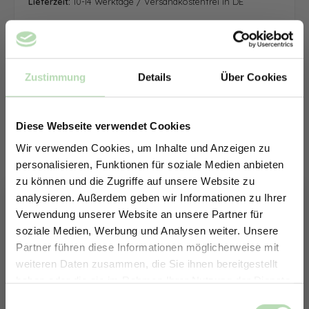
Lieferzeit:
10-14 Werktage / Versandkostenfrei in DE
Zustimmung
Details
Über Cookies
Diese Webseite verwendet Cookies
Wir verwenden Cookies, um Inhalte und Anzeigen zu
personalisieren, Funktionen für soziale Medien anbieten
zu können und die Zugriffe auf unsere Website zu
analysieren. Außerdem geben wir Informationen zu Ihrer
Verwendung unserer Website an unsere Partner für
soziale Medien, Werbung und Analysen weiter. Unsere
Partner führen diese Informationen möglicherweise mit
ERHALTE 5% RABATT AUF
weiteren Daten zusammen, die Sie ihnen bereitgestellt
DEINE RÜCKWÄNDE
haben oder die sie im Rahmen Ihrer Nutzung der Dienste
Jetzt zum Newsletter anmelden.
gesammelt haben.
Keine passende Größe gefunden? -
Einwilligungsauswahl