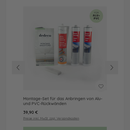
Montage-Set für das Anbringen von Alu-
Dus
und PVC-Rückwänden
Ba
Regulärer Preis:
Reg
39,90 €
68
Preise inkl. MwSt. zzgl. Versandkosten
Prei