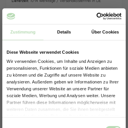
Lieferzeit:
10-14 Werktage / Versandkostenfrei in DE
Zustimmung
Details
Über Cookies
Diese Webseite verwendet Cookies
Wir verwenden Cookies, um Inhalte und Anzeigen zu
personalisieren, Funktionen für soziale Medien anbieten
zu können und die Zugriffe auf unsere Website zu
analysieren. Außerdem geben wir Informationen zu Ihrer
Verwendung unserer Website an unsere Partner für
soziale Medien, Werbung und Analysen weiter. Unsere
Partner führen diese Informationen möglicherweise mit
ERHALTE 5% RABATT AUF
weiteren Daten zusammen, die Sie ihnen bereitgestellt
DEINE RÜCKWÄNDE
haben oder die sie im Rahmen Ihrer Nutzung der Dienste
Jetzt zum Newsletter anmelden.
gesammelt haben.
Keine passende Größe gefunden? -
Einwilligungsauswahl