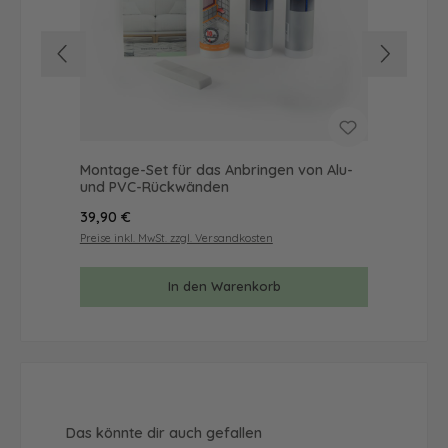
Montage-Set für das Anbringen von Alu-
Mus
und PVC-Rückwänden
& 
Regulärer Preis:
Reg
39,90 €
9,9
Preise inkl. MwSt. zzgl. Versandkosten
Prei
In den Warenkorb
Produktgalerie überspringen
Das könnte dir auch gefallen