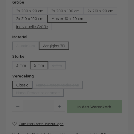
auswählen
Größe
2x 200 x 90 cm
2x 200 x 100 cm
2x 210 x 90 cm
2x 210 x 100 cm
Muster 10 x 20 cm
Individuelle Größe
auswählen
Material
Aluminium
Acrylglas 3D
(Diese Option ist zurzeit nicht verfügbar.)
auswählen
Stärke
3 mm
5 mm
6 mm
(Diese Option ist zurzeit nicht verfügbar.)
auswählen
Veredelung
Classic
Nano-Protect hochglanz
(Diese Option ist zurzeit nicht verfügbar.)
Nano-Protect seidenmatt
(Diese Option ist zurzeit nicht verfügbar.)
Produkt Anzahl: Gib den gewünschten Wert ein oder benutze die Schaltfläche
In den Warenkorb
Zum Merkzettel hinzufügen