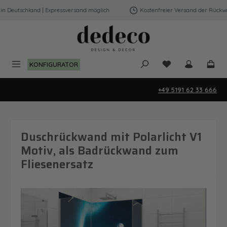
Zum Hauptinhalt springen
Deutschland | Expressversand möglich
Kostenfreier Versand der Rückwänd
Du hast 0 Produk
KONFIGURATOR
+49 5191 62 33 666
Duschrückwand mit Polarlicht V1
Motiv, als Badrückwand zum
Fliesenersatz
Bildergalerie überspringen