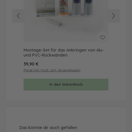
Montage-Set für das Anbringen von Alu-
Mus
und PVC-Rückwänden
& 
Regulärer Preis:
Reg
39,90 €
9,9
Preise inkl. MwSt. zzgl. Versandkosten
Prei
In den Warenkorb
Produktgalerie überspringen
Das könnte dir auch gefallen