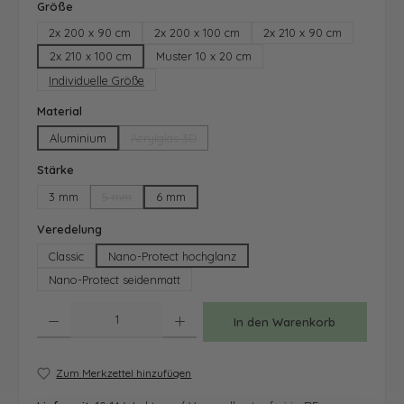
auswählen
Größe
2x 200 x 90 cm
2x 200 x 100 cm
2x 210 x 90 cm
2x 210 x 100 cm
Muster 10 x 20 cm
Individuelle Größe
auswählen
Material
Aluminium
Acrylglas 3D
(Diese Option ist zurzeit nicht verfügbar.)
auswählen
Stärke
3 mm
5 mm
6 mm
(Diese Option ist zurzeit nicht verfügbar.)
auswählen
Veredelung
Classic
Nano-Protect hochglanz
Nano-Protect seidenmatt
Produkt Anzahl: Gib den gewünschten Wert ein oder benutze die Schaltfläche
In den Warenkorb
Zum Merkzettel hinzufügen