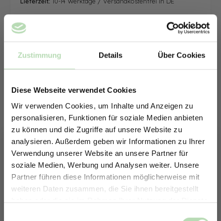
Lieferzeit:
10-14 Werktage / Versandkostenfrei in DE
Zustimmung
Details
Über Cookies
Diese Webseite verwendet Cookies
Wir verwenden Cookies, um Inhalte und Anzeigen zu
personalisieren, Funktionen für soziale Medien anbieten
zu können und die Zugriffe auf unsere Website zu
analysieren. Außerdem geben wir Informationen zu Ihrer
Verwendung unserer Website an unsere Partner für
soziale Medien, Werbung und Analysen weiter. Unsere
Partner führen diese Informationen möglicherweise mit
ERHALTE 5% RABATT AUF
weiteren Daten zusammen, die Sie ihnen bereitgestellt
DEINE RÜCKWÄNDE
haben oder die sie im Rahmen Ihrer Nutzung der Dienste
Jetzt zum Newsletter anmelden.
gesammelt haben.
Keine passende Größe gefunden? -
Einwilligungsauswahl