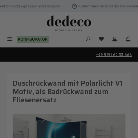
Zum Hauptinhalt springen
tschland | Expressversand möglich
Kostenfreier Versand der Rückwände i
Du hast 0 Produk
KONFIGURATOR
+49 5191 62 33 666
Duschrückwand mit Polarlicht V1
Motiv, als Badrückwand zum
Fliesenersatz
Bildergalerie überspringen