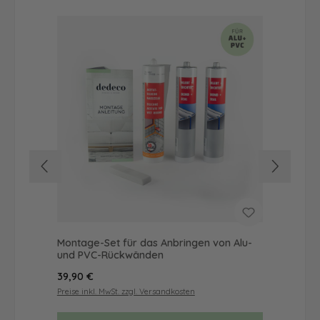
Montage-Set für das Anbringen von Alu-
Dus
und PVC-Rückwänden
Ba
Regulärer Preis:
Reg
39,90 €
68
Preise inkl. MwSt. zzgl. Versandkosten
Prei