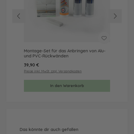
Montage-Set für das Anbringen von Alu-
Mus
und PVC-Rückwänden
& 
Regulärer Preis:
Reg
39,90 €
9,9
Preise inkl. MwSt. zzgl. Versandkosten
Prei
In den Warenkorb
Produktgalerie überspringen
Das könnte dir auch gefallen