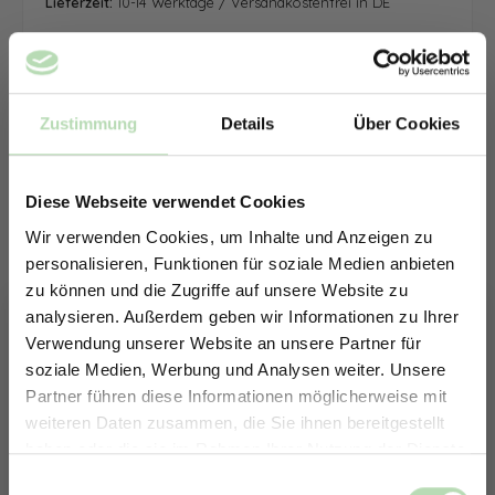
Lieferzeit:
10-14 Werktage / Versandkostenfrei in DE
Zustimmung
Details
Über Cookies
Diese Webseite verwendet Cookies
Wir verwenden Cookies, um Inhalte und Anzeigen zu
personalisieren, Funktionen für soziale Medien anbieten
zu können und die Zugriffe auf unsere Website zu
analysieren. Außerdem geben wir Informationen zu Ihrer
Verwendung unserer Website an unsere Partner für
soziale Medien, Werbung und Analysen weiter. Unsere
Partner führen diese Informationen möglicherweise mit
ERHALTE 5% RABATT AUF
weiteren Daten zusammen, die Sie ihnen bereitgestellt
DEINE RÜCKWÄNDE
haben oder die sie im Rahmen Ihrer Nutzung der Dienste
Jetzt zum Newsletter anmelden.
gesammelt haben.
Keine passende Größe gefunden? -
Einwilligungsauswahl