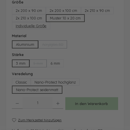
auswählen
Größe
2x 200 x 90 cm
2x 200 x 100 cm
2x 210 x 90 cm
2x 210 x 100 cm
Muster 10 x 20 cm
Individuelle Größe
auswählen
Material
Aluminium
Acrylglas 3D
(Diese Option ist zurzeit nicht verfügbar.)
auswählen
Stärke
3 mm
5 mm
6 mm
(Diese Option ist zurzeit nicht verfügbar.)
auswählen
Veredelung
Classic
Nano-Protect hochglanz
Nano-Protect seidenmatt
Produkt Anzahl: Gib den gewünschten Wert ein oder benutze die Schaltfläche
In den Warenkorb
Zum Merkzettel hinzufügen