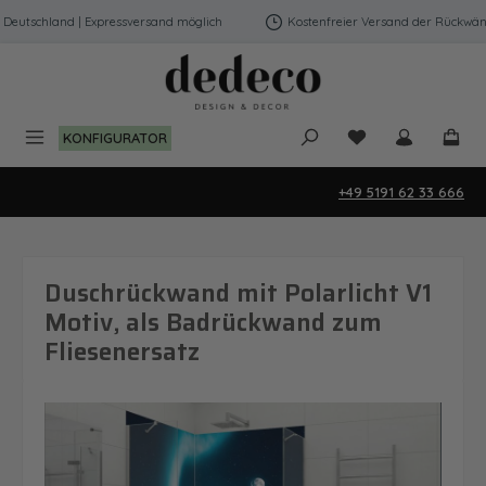
Zum Hauptinhalt springen
utschland | Expressversand möglich
Kostenfreier Versand der Rückwände 
Du hast 0 Produk
KONFIGURATOR
+49 5191 62 33 666
Duschrückwand mit Polarlicht V1
Motiv, als Badrückwand zum
Fliesenersatz
Bildergalerie überspringen