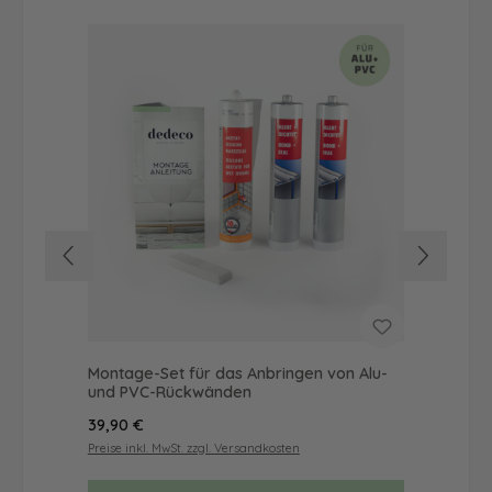
Montage-Set für das Anbringen von Alu-
Dus
und PVC-Rückwänden
Ba
Regulärer Preis:
Reg
39,90 €
68
Preise inkl. MwSt. zzgl. Versandkosten
Prei