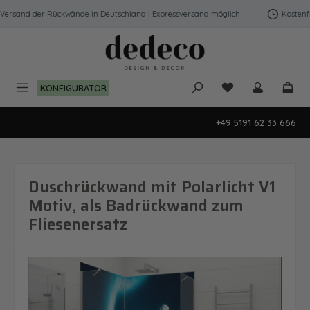
Zum Hauptinhalt springen
ersand der Rückwände in Deutschland | Expressversand möglich
Kostenfrei
Du hast 0 Produk
KONFIGURATOR
+49 5191 62 33 666
Duschrückwand mit Polarlicht V1
Motiv, als Badrückwand zum
Fliesenersatz
Bildergalerie überspringen