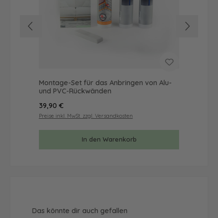
Montage-Set für das Anbringen von Alu-
Mus
und PVC-Rückwänden
& 
Regulärer Preis:
Reg
39,90 €
9,9
Preise inkl. MwSt. zzgl. Versandkosten
Prei
In den Warenkorb
Produktgalerie überspringen
Das könnte dir auch gefallen