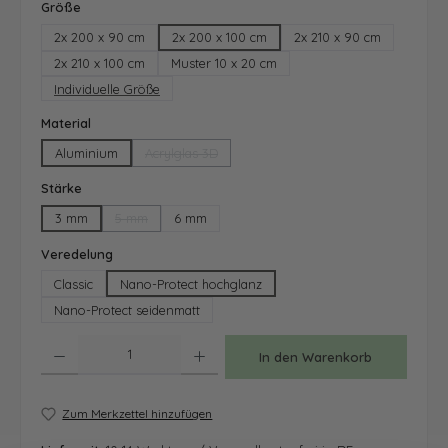
auswählen
Größe
2x 200 x 90 cm
2x 200 x 100 cm
2x 210 x 90 cm
2x 210 x 100 cm
Muster 10 x 20 cm
Individuelle Größe
auswählen
Material
Aluminium
Acrylglas 3D
(Diese Option ist zurzeit nicht verfügbar.)
auswählen
Stärke
3 mm
5 mm
6 mm
(Diese Option ist zurzeit nicht verfügbar.)
auswählen
Veredelung
Classic
Nano-Protect hochglanz
Nano-Protect seidenmatt
Produkt Anzahl: Gib den gewünschten Wert ein oder benutze die Schaltfläche
In den Warenkorb
Zum Merkzettel hinzufügen