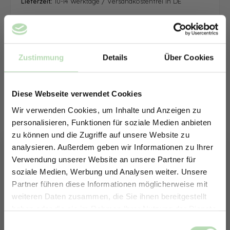
Lieferzeit:
10-14 Werktage / Versandkostenfrei in DE
Zustimmung
Details
Über Cookies
Diese Webseite verwendet Cookies
Wir verwenden Cookies, um Inhalte und Anzeigen zu
personalisieren, Funktionen für soziale Medien anbieten
zu können und die Zugriffe auf unsere Website zu
analysieren. Außerdem geben wir Informationen zu Ihrer
Verwendung unserer Website an unsere Partner für
soziale Medien, Werbung und Analysen weiter. Unsere
Partner führen diese Informationen möglicherweise mit
ERHALTE 5% RABATT AUF
weiteren Daten zusammen, die Sie ihnen bereitgestellt
DEINE RÜCKWÄNDE
haben oder die sie im Rahmen Ihrer Nutzung der Dienste
Jetzt zum Newsletter anmelden.
gesammelt haben.
Keine passende Größe gefunden? -
Einwilligungsauswahl