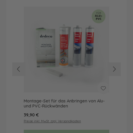
Montage-Set für das Anbringen von Alu-
Dus
und PVC-Rückwänden
Ba
Regulärer Preis:
Reg
39,90 €
68
Preise inkl. MwSt. zzgl. Versandkosten
Prei