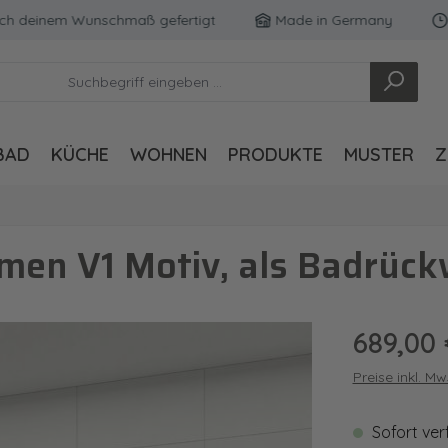
einem Wunschmaß gefertigt
Made in Germany
Koste
BAD
KÜCHE
WOHNEN
PRODUKTE
MUSTER
Z
men V1 Motiv, als Badrück
Regulärer Pre
689,00 
Preise inkl. M
Sofort ver