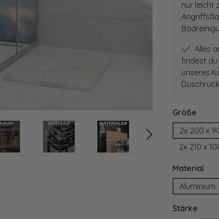
nur leicht
Angriffsfl
Badreinig
Alles 
findest du
unseres Ko
Duschrück
auswä
Größe
2x 200 x 9
2x 210 x 1
aus
Material
Aluminium
ausw
Stärke