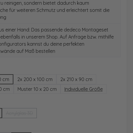
 zu reinigen, sondern bietet dadurch kaum
äche für weiteren Schmutz und erleichtert somit die
ung
aus einer Hand: Das passende dedeco Montageset
 ebenfalls in unserem Shop. Auf Anfrage bzw. mithilfe
nfigurators kannst du deine perfekten
wände auf Maß bestellen
hlen
0 cm
2x 200 x 100 cm
2x 210 x 90 cm
00 cm
Muster 10 x 20 cm
Individuelle Größe
wählen
Acrylglas 3D
(Diese Option ist zurzeit nicht verfügbar.)
ählen