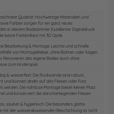
ichnete Qualität: Hochwertige Materialien und
ensive Farben sorgen für ein ganz neues
en in deinem Badezimmer. Exzellenter Digitaldruck
die beste Farbbrillanz mit 3D Optik
e Bearbeitung & Montage: Leichte und schnelle
ithilfe von Montagekleber, ohne Bohren oder Sägen.
as Renovieren des eigene Bades auch ohne
sse zum Kinderspiel.
ig & wasserfest: Die Rückwände sind robust,
t und können direkt auf alte Fliesen oder Putz
 werden. Die nahtlose Montage bietet keinen Platz
el und konserviert die darunterliegenden Fliesen
s, sauber & hygienisch: Die besonders glatte
e mit der wasserabweisenden Beschichtung ist nicht