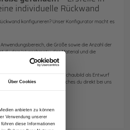
eine individuelle Rückwand
 Rückwand konfigurieren? Unser Konfigurator macht es
 Anwendungsbereich, die Größe sowie die Anzahl der
t du dein Wunschmotiv, das Material und die
 werden dir die Rückwände im Schaubild als Entwurf
u dein individuelles Angebot, welches du direkt bei uns
Über Cookies
T AUF
NDE
 Medien anbieten zu können
den.
hrer Verwendung unserer
 führen diese Informationen