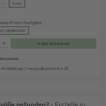
 mm
6 mm
(Diese Option ist zurzeit nicht verfügbar.)
auswählen
Nano-Protect hochglanz
ect seidenmatt
: Gib den gewünschten Wert ein oder benutze die Schaltflächen um 
In den Warenkorb
tel hinzufügen
0-14 Werktage / Versandkostenfrei in DE
Größe gefunden? -
Erstelle in