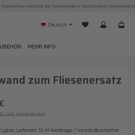
nfreier Versand der Rückwände in Deutschland | Expressversand m
Du hast 0 Produkte auf
Deutsch
UBEHÖR
MEHR INFO
wand zum Fliesenersatz
is:
€
wSt. zzgl. Versandkosten
fügbar, Lieferzeit: 10-14 Werktage / Versandkostenfrei