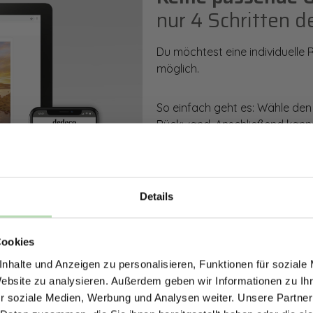
nur 4 Schritten d
Du möchtest eine individuelle
möglich.
So einfach geht es: Wähle den
Rückwand. Anschließend kanns
Zusatzveredelung auswählen.
Mithilfe unseres Konfigurators
dargestellt. Parallel erhältst d
Details
bestellen kannst.
ERHALTE 5% RABAT
Cookies
DEINE RÜCKWÄ
Zum Konfigurator
nhalte und Anzeigen zu personalisieren, Funktionen für soziale
Jetzt zum Newsletter anmel
Website zu analysieren. Außerdem geben wir Informationen zu I
r soziale Medien, Werbung und Analysen weiter. Unsere Partner