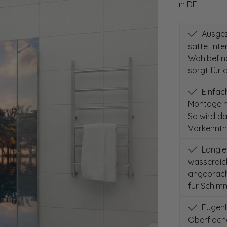
in DE
Ausgeze
satte, int
Wohlbefind
sorgt für 
Einfach
Montage m
So wird d
Vorkenntni
Langleb
wasserdich
angebracht
für Schimm
Fugenlo
Oberfläch