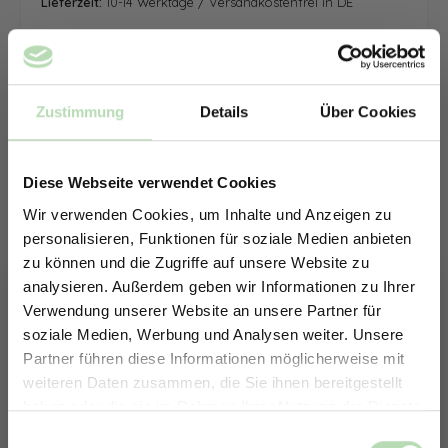
Lieferzeit:
10-14 Werktage / Versandkostenfrei in DE
Zustimmung
Details
Über Cookies
Diese Webseite verwendet Cookies
Wir verwenden Cookies, um Inhalte und Anzeigen zu
personalisieren, Funktionen für soziale Medien anbieten
zu können und die Zugriffe auf unsere Website zu
analysieren. Außerdem geben wir Informationen zu Ihrer
Verwendung unserer Website an unsere Partner für
soziale Medien, Werbung und Analysen weiter. Unsere
Partner führen diese Informationen möglicherweise mit
ERHALTE 5% RABATT AUF
weiteren Daten zusammen, die Sie ihnen bereitgestellt
DEINE RÜCKWÄNDE
haben oder die sie im Rahmen Ihrer Nutzung der Dienste
Jetzt zum Newsletter anmelden.
gesammelt haben.
Keine passende Größe gefunden? -
Einwilligungsauswahl