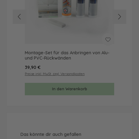
Montage-Set für das Anbringen von Alu-
Mus
und PVC-Rückwänden
& 
Regulärer Preis:
Reg
39,90 €
9,9
Preise inkl. MwSt. zzgl. Versandkosten
Prei
In den Warenkorb
Produktgalerie überspringen
Das könnte dir auch gefallen