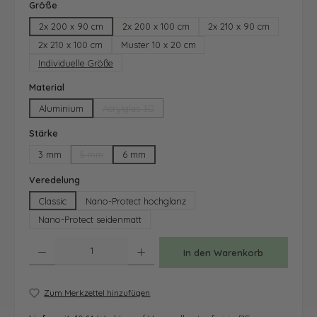
auswählen
Größe
2x 200 x 90 cm
2x 200 x 100 cm
2x 210 x 90 cm
2x 210 x 100 cm
Muster 10 x 20 cm
Individuelle Größe
auswählen
Material
Aluminium
Acrylglas 3D
(Diese Option ist zurzeit nicht verfügbar.)
auswählen
Stärke
3 mm
5 mm
6 mm
(Diese Option ist zurzeit nicht verfügbar.)
auswählen
Veredelung
Classic
Nano-Protect hochglanz
Nano-Protect seidenmatt
Produkt Anzahl: Gib den gewünschten Wert ein oder benutze die Schaltfläche
In den Warenkorb
Zum Merkzettel hinzufügen