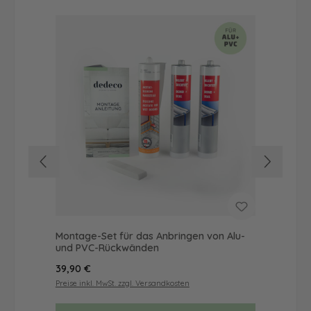
Montage-Set für das Anbringen von Alu-
Dus
und PVC-Rückwänden
Ba
Regulärer Preis:
Reg
39,90 €
57
Preise inkl. MwSt. zzgl. Versandkosten
Prei