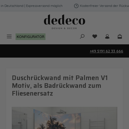
Zum Hauptinhalt springen
Deutschland | Expressversand möglich
Kostenfreier Versand der Rückwänd
Du hast 0 Produk
KONFIGURATOR
+49 5191 62 33 666
Duschrückwand mit Palmen V1
Motiv, als Badrückwand zum
Fliesenersatz
Bildergalerie überspringen