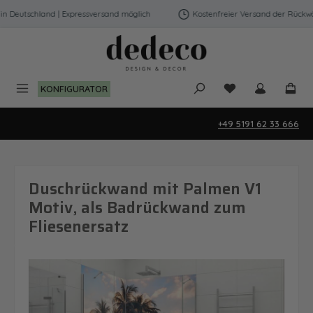
Zum Hauptinhalt springen
Deutschland | Expressversand möglich
Kostenfreier Versand der Rückwänd
Du hast 0 Produk
KONFIGURATOR
+49 5191 62 33 666
Duschrückwand mit Palmen V1
Motiv, als Badrückwand zum
Fliesenersatz
Bildergalerie überspringen