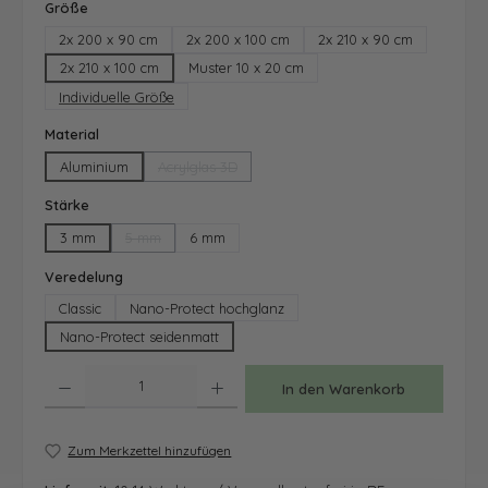
auswählen
Größe
2x 200 x 90 cm
2x 200 x 100 cm
2x 210 x 90 cm
2x 210 x 100 cm
Muster 10 x 20 cm
Individuelle Größe
auswählen
Material
Aluminium
Acrylglas 3D
(Diese Option ist zurzeit nicht verfügbar.)
auswählen
Stärke
3 mm
5 mm
6 mm
(Diese Option ist zurzeit nicht verfügbar.)
auswählen
Veredelung
Classic
Nano-Protect hochglanz
Nano-Protect seidenmatt
Produkt Anzahl: Gib den gewünschten Wert ein oder benutze die Schaltfläche
In den Warenkorb
Zum Merkzettel hinzufügen