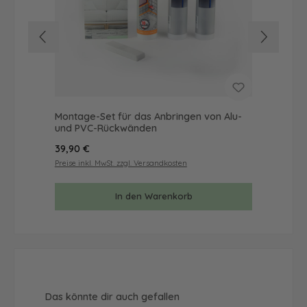
Montage-Set für das Anbringen von Alu-
Mus
und PVC-Rückwänden
& 
Regulärer Preis:
Reg
39,90 €
9,9
Preise inkl. MwSt. zzgl. Versandkosten
Prei
In den Warenkorb
Produktgalerie überspringen
Das könnte dir auch gefallen