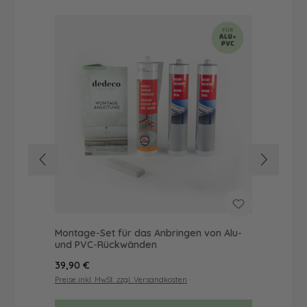
Montage-Set für das Anbringen von Alu-
Dus
und PVC-Rückwänden
Ba
Regulärer Preis:
Reg
39,90 €
57
Preise inkl. MwSt. zzgl. Versandkosten
Prei