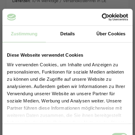
Lieferzeit:
10-14 Werktage / Versandkostenfrei in DE
Zustimmung
Details
Über Cookies
Diese Webseite verwendet Cookies
Wir verwenden Cookies, um Inhalte und Anzeigen zu
personalisieren, Funktionen für soziale Medien anbieten
zu können und die Zugriffe auf unsere Website zu
analysieren. Außerdem geben wir Informationen zu Ihrer
Verwendung unserer Website an unsere Partner für
soziale Medien, Werbung und Analysen weiter. Unsere
Partner führen diese Informationen möglicherweise mit
ERHALTE 5% RABATT AUF
weiteren Daten zusammen, die Sie ihnen bereitgestellt
DEINE RÜCKWÄNDE
haben oder die sie im Rahmen Ihrer Nutzung der Dienste
Jetzt zum Newsletter anmelden.
gesammelt haben.
Keine passende Größe gefunden? -
Einwilligungsauswahl