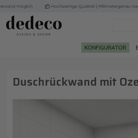
nd möglich
Hochwertige Qualität | Millimetergenau nach d
m Hauptinhalt springen
Zur Suche springen
Zur Hauptnavigation springen
KONFIGURATOR
Duschrückwand mit Oze
Bildergalerie überspringen