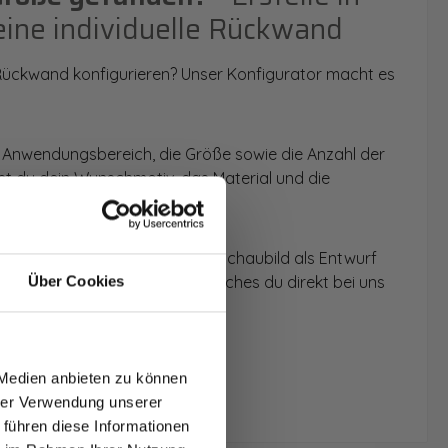
eine individuelle Rückwand
 Rückwand konfigurieren? Unser Konfigurator macht es
 Anwendungsbereich, die Größe sowie die Anzahl der
t du dein Wunschmotiv, das Material und die
 werden dir die Rückwände im Schaubild als Entwurf
u dein individuelles Angebot, welches du direkt bei uns
Über Cookies
T AUF
NDE
 Medien anbieten zu können
den.
hrer Verwendung unserer
 führen diese Informationen