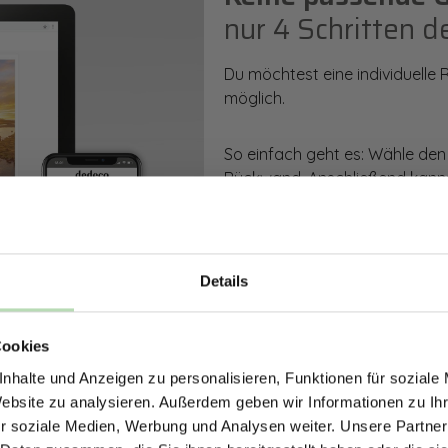
nur 4 Schritten d
Du möchtest eine individuelle
möglich.
So einfach geht es: Wähle den
Rückwand. Anschließend kanns
Zusatzveredelung auswählen.
Mithilfe unseres Konfigurators
dargestellt. Parallel erhältst d
Details
bestellen kannst.
ERHALTE 5% RABAT
Cookies
DEINE RÜCKWÄ
Zum Konfigurator
nhalte und Anzeigen zu personalisieren, Funktionen für soziale
Jetzt zum Newsletter anmel
Website zu analysieren. Außerdem geben wir Informationen zu I
r soziale Medien, Werbung und Analysen weiter. Unsere Partner