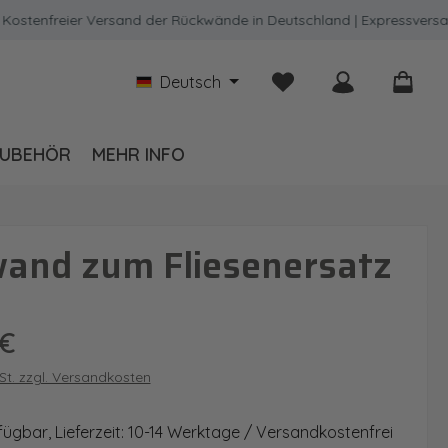
nfreier Versand der Rückwände in Deutschland | Expressversand mö
Du hast 0 Produkte auf
Deutsch
UBEHÖR
MEHR INFO
wand zum Fliesenersatz
is:
 €
wSt. zzgl. Versandkosten
fügbar, Lieferzeit: 10-14 Werktage / Versandkostenfrei