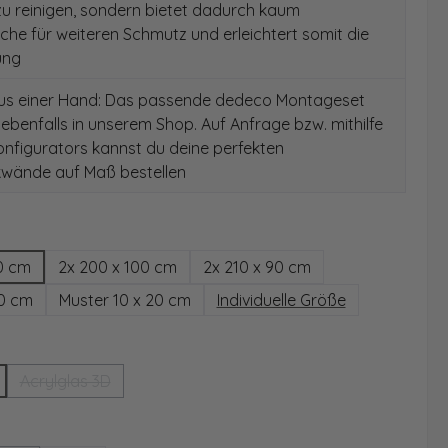
 zu reinigen, sondern bietet dadurch kaum
äche für weiteren Schmutz und erleichtert somit die
ung
aus einer Hand: Das passende dedeco Montageset
 ebenfalls in unserem Shop. Auf Anfrage bzw. mithilfe
nfigurators kannst du deine perfekten
wände auf Maß bestellen
hlen
0 cm
2x 200 x 100 cm
2x 210 x 90 cm
00 cm
Muster 10 x 20 cm
Individuelle Größe
wählen
Acrylglas 3D
(Diese Option ist zurzeit nicht verfügbar.)
ählen