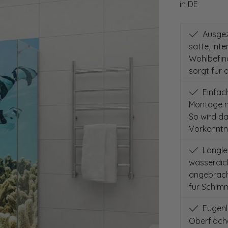
in DE
Ausgeze
satte, int
Wohlbefind
sorgt für 
Einfach
Montage m
So wird d
Vorkenntni
Langleb
wasserdich
angebracht
für Schimm
Fugenlo
Oberfläch