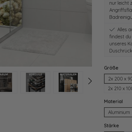
nur leicht
Angriffsfl
Badreinig
Alles 
findest du
unseres Ko
Duschrück
auswä
Größe
2x 200 x 9
2x 210 x 1
aus
Material
Aluminium
ausw
Stärke