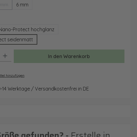
 mm
6 mm
(Diese Option ist zurzeit nicht verfügbar.)
auswählen
Nano-Protect hochglanz
ect seidenmatt
: Gib den gewünschten Wert ein oder benutze die Schaltflächen um 
In den Warenkorb
tel hinzufügen
0-14 Werktage / Versandkostenfrei in DE
Größe gefunden? -
Erstelle in