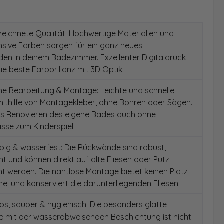
ichnete Qualität: Hochwertige Materialien und
ensive Farben sorgen für ein ganz neues
en in deinem Badezimmer. Exzellenter Digitaldruck
die beste Farbbrillanz mit 3D Optik
e Bearbeitung & Montage: Leichte und schnelle
ithilfe von Montagekleber, ohne Bohren oder Sägen.
as Renovieren des eigene Bades auch ohne
sse zum Kinderspiel.
ig & wasserfest: Die Rückwände sind robust,
t und können direkt auf alte Fliesen oder Putz
 werden. Die nahtlose Montage bietet keinen Platz
el und konserviert die darunterliegenden Fliesen
s, sauber & hygienisch: Die besonders glatte
e mit der wasserabweisenden Beschichtung ist nicht