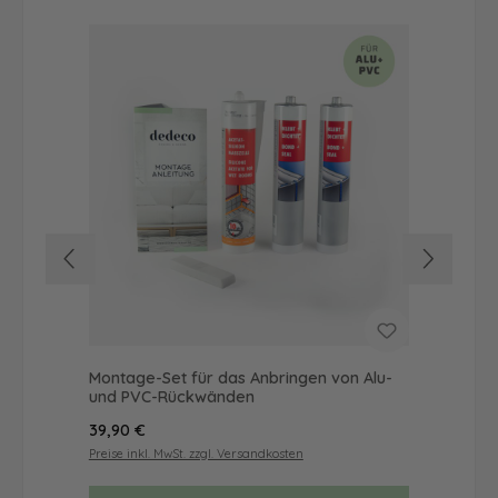
Montage-Set für das Anbringen von Alu-
Dus
und PVC-Rückwänden
Ba
Regulärer Preis:
Reg
39,90 €
72
Preise inkl. MwSt. zzgl. Versandkosten
Prei