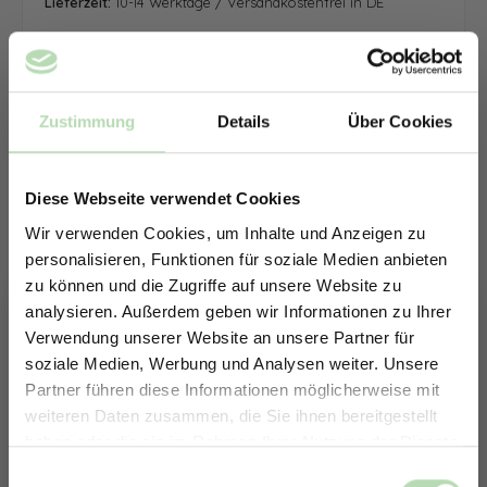
Lieferzeit:
10-14 Werktage / Versandkostenfrei in DE
Zustimmung
Details
Über Cookies
Diese Webseite verwendet Cookies
Wir verwenden Cookies, um Inhalte und Anzeigen zu
personalisieren, Funktionen für soziale Medien anbieten
zu können und die Zugriffe auf unsere Website zu
analysieren. Außerdem geben wir Informationen zu Ihrer
Verwendung unserer Website an unsere Partner für
soziale Medien, Werbung und Analysen weiter. Unsere
Partner führen diese Informationen möglicherweise mit
ERHALTE 5% RABATT AUF
weiteren Daten zusammen, die Sie ihnen bereitgestellt
DEINE RÜCKWÄNDE
haben oder die sie im Rahmen Ihrer Nutzung der Dienste
Jetzt zum Newsletter anmelden.
gesammelt haben.
Keine passende Größe gefunden? -
Einwilligungsauswahl