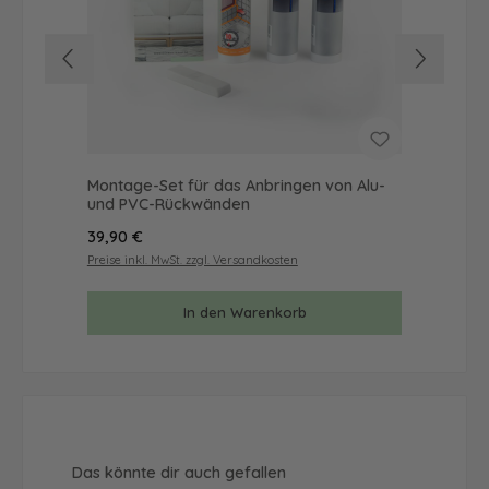
Montage-Set für das Anbringen von Alu-
Mus
und PVC-Rückwänden
& 
Regulärer Preis:
Reg
39,90 €
9,9
Preise inkl. MwSt. zzgl. Versandkosten
Prei
In den Warenkorb
Produktgalerie überspringen
Das könnte dir auch gefallen