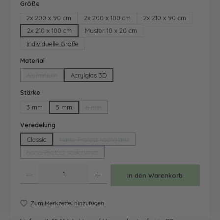
auswählen
Größe
2x 200 x 90 cm
2x 200 x 100 cm
2x 210 x 90 cm
2x 210 x 100 cm
Muster 10 x 20 cm
Individuelle Größe
auswählen
Material
Aluminium
Acrylglas 3D
(Diese Option ist zurzeit nicht verfügbar.)
auswählen
Stärke
3 mm
5 mm
6 mm
(Diese Option ist zurzeit nicht verfügbar.)
auswählen
Veredelung
Classic
Nano-Protect hochglanz
(Diese Option ist zurzeit nicht verfügbar.)
Nano-Protect seidenmatt
(Diese Option ist zurzeit nicht verfügbar.)
Produkt Anzahl: Gib den gewünschten Wert ein oder benutze die Schaltfläche
In den Warenkorb
Zum Merkzettel hinzufügen