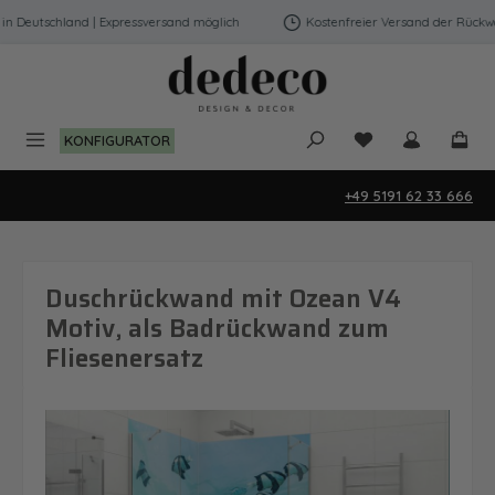
Zum Hauptinhalt springen
 Deutschland | Expressversand möglich
Kostenfreier Versand der Rückwänd
Du hast 0 Produk
KONFIGURATOR
+49 5191 62 33 666
Duschrückwand mit Ozean V4
Motiv, als Badrückwand zum
Fliesenersatz
Bildergalerie überspringen