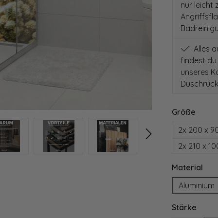
nur leicht
Angriffsfl
Badreinig
Alles 
findest du
unseres Ko
Duschrück
auswä
Größe
2x 200 x 9
2x 210 x 1
aus
Material
Aluminium
ausw
Stärke