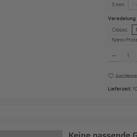
3 mm
5
Veredelung
Classic
Nano-Prote
Produkt Anzahl
Zum Merkzet
Lieferzeit:
1
Keine passende 