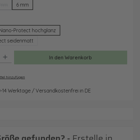
 mm
6 mm
(Diese Option ist zurzeit nicht verfügbar.)
auswählen
Nano-Protect hochglanz
ct seidenmatt
: Gib den gewünschten Wert ein oder benutze die Schaltflächen um 
In den Warenkorb
tel hinzufügen
0-14 Werktage / Versandkostenfrei in DE
Größe gefunden? -
Erstelle in