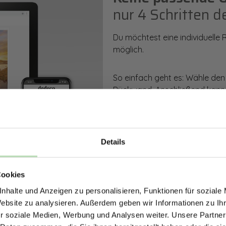
nur 4 Schritten d
Du möchtest eine individuelle
möglich.
So einfach geht es: Wähle den
Rückwand. Anschließend kanns
Zusatzveredelung auswählen.
Mithilfe unseres Konfigurators
dargestellt. Parallel erhältst d
Details
bestellen kannst.
ERHALTE 5% RABAT
Cookies
DEINE RÜCKWÄ
Zum Konfigurator
nhalte und Anzeigen zu personalisieren, Funktionen für soziale
Jetzt zum Newsletter anmel
Website zu analysieren. Außerdem geben wir Informationen zu I
r soziale Medien, Werbung und Analysen weiter. Unsere Partner