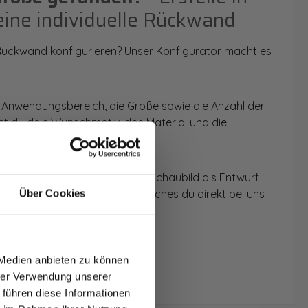
eine individuelle Rückwand
 Rückwand konfigurieren? Unser Konfigurator macht es
 Anwendungsbereich, die Größe sowie die Anzahl der
t du dein Wunschmotiv, das Material und die
 werden dir die Rückwände im Schaubild als Entwurf
u dein individuelles Angebot, welches du direkt bei uns
Über Cookies
T AUF
NDE
 Medien anbieten zu können
den.
hrer Verwendung unserer
 führen diese Informationen