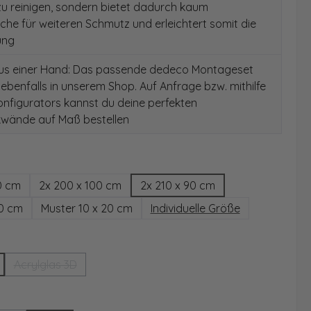
 zu reinigen, sondern bietet dadurch kaum
äche für weiteren Schmutz und erleichtert somit die
ung
aus einer Hand: Das passende dedeco Montageset
 ebenfalls in unserem Shop. Auf Anfrage bzw. mithilfe
nfigurators kannst du deine perfekten
wände auf Maß bestellen
hlen
0 cm
2x 200 x 100 cm
2x 210 x 90 cm
00 cm
Muster 10 x 20 cm
Individuelle Größe
wählen
Acrylglas 3D
(Diese Option ist zurzeit nicht verfügbar.)
ählen