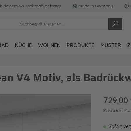
inem Wunschmaß gefertigt
Made in Germany
Kosten
BAD
KÜCHE
WOHNEN
PRODUKTE
MUSTER
Z
an V4 Motiv, als Badrück
Regulärer Pre
729,00
Preise inkl. M
Sofort ver