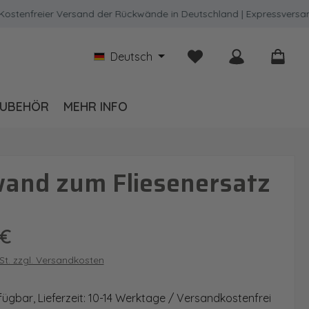
freier Versand der Rückwände in Deutschland | Expressversand mö
Du hast 0 Produkte auf
Deutsch
UBEHÖR
MEHR INFO
wand zum Fliesenersatz
is:
 €
wSt. zzgl. Versandkosten
fügbar, Lieferzeit: 10-14 Werktage / Versandkostenfrei