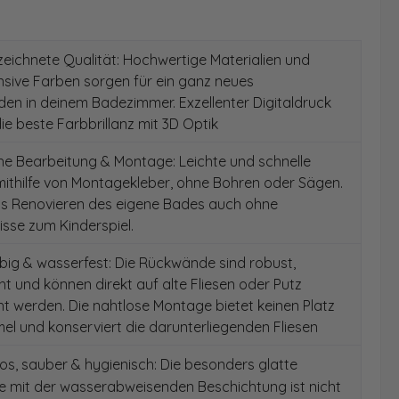
ichnete Qualität: Hochwertige Materialien und
ensive Farben sorgen für ein ganz neues
en in deinem Badezimmer. Exzellenter Digitaldruck
die beste Farbbrillanz mit 3D Optik
e Bearbeitung & Montage: Leichte und schnelle
ithilfe von Montagekleber, ohne Bohren oder Sägen.
as Renovieren des eigene Bades auch ohne
sse zum Kinderspiel.
ig & wasserfest: Die Rückwände sind robust,
t und können direkt auf alte Fliesen oder Putz
 werden. Die nahtlose Montage bietet keinen Platz
el und konserviert die darunterliegenden Fliesen
s, sauber & hygienisch: Die besonders glatte
e mit der wasserabweisenden Beschichtung ist nicht