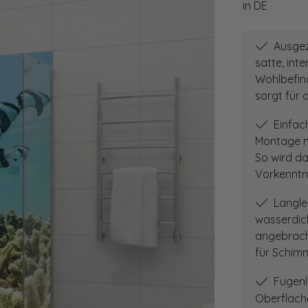
in DE
Ausgeze
satte, int
Wohlbefind
sorgt für 
Einfach
Montage m
So wird d
Vorkenntni
Langleb
wasserdich
angebracht
für Schimm
Fugenlo
Oberfläch