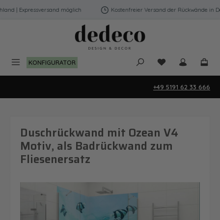
Zum Hauptinhalt springen
and | Expressversand möglich
Kostenfreier Versand der Rückwände in Deut
Du hast 0 Produk
KONFIGURATOR
+49 5191 62 33 666
Duschrückwand mit Ozean V4
Motiv, als Badrückwand zum
Fliesenersatz
Bildergalerie überspringen