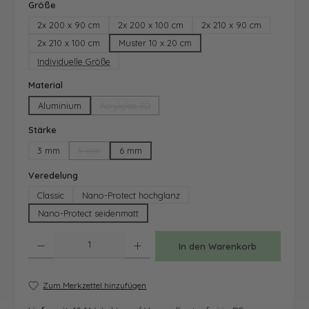
auswählen
Größe
2x 200 x 90 cm
2x 200 x 100 cm
2x 210 x 90 cm
2x 210 x 100 cm
Muster 10 x 20 cm
Individuelle Größe
auswählen
Material
Aluminium
Acrylglas 3D
(Diese Option ist zurzeit nicht verfügbar.)
auswählen
Stärke
3 mm
5 mm
6 mm
(Diese Option ist zurzeit nicht verfügbar.)
auswählen
Veredelung
Classic
Nano-Protect hochglanz
Nano-Protect seidenmatt
Produkt Anzahl: Gib den gewünschten Wert ein oder benutze die Schaltfläche
In den Warenkorb
Zum Merkzettel hinzufügen