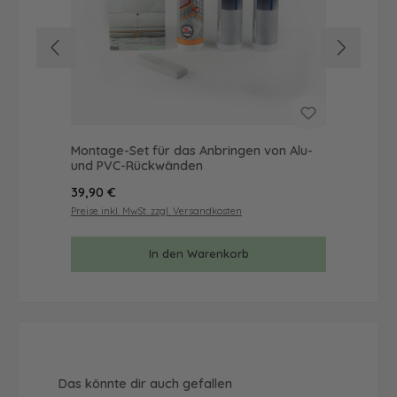
Montage-Set für das Anbringen von Alu-
Mus
und PVC-Rückwänden
& 
Regulärer Preis:
Reg
39,90 €
9,9
Preise inkl. MwSt. zzgl. Versandkosten
Prei
In den Warenkorb
Produktgalerie überspringen
Das könnte dir auch gefallen