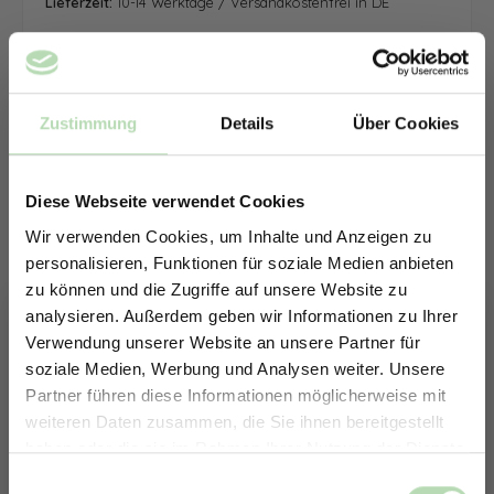
Lieferzeit:
10-14 Werktage / Versandkostenfrei in DE
Zustimmung
Details
Über Cookies
Diese Webseite verwendet Cookies
Wir verwenden Cookies, um Inhalte und Anzeigen zu
personalisieren, Funktionen für soziale Medien anbieten
zu können und die Zugriffe auf unsere Website zu
analysieren. Außerdem geben wir Informationen zu Ihrer
Verwendung unserer Website an unsere Partner für
soziale Medien, Werbung und Analysen weiter. Unsere
Partner führen diese Informationen möglicherweise mit
ERHALTE 5% RABATT AUF
weiteren Daten zusammen, die Sie ihnen bereitgestellt
DEINE RÜCKWÄNDE
haben oder die sie im Rahmen Ihrer Nutzung der Dienste
Jetzt zum Newsletter anmelden.
gesammelt haben.
Keine passende Größe gefunden? -
Einwilligungsauswahl