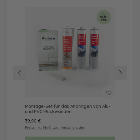
Montage-Set für das Anbringen von Alu-
Dus
und PVC-Rückwänden
Ba
Regulärer Preis:
Reg
39,90 €
72
Preise inkl. MwSt. zzgl. Versandkosten
Prei