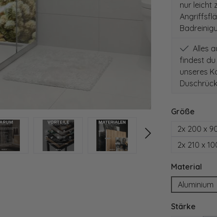
nur leicht
Angriffsfl
Badreinig
Alles 
findest du
unseres Ko
Duschrück
auswä
Größe
2x 200 x 9
2x 210 x 1
aus
Material
Aluminium
ausw
Stärke