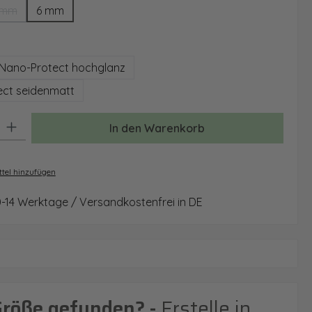
 mm
6 mm
(Diese Option ist zurzeit nicht verfügbar.)
auswählen
Nano-Protect hochglanz
ct seidenmatt
: Gib den gewünschten Wert ein oder benutze die Schaltflächen um 
In den Warenkorb
tel hinzufügen
0-14 Werktage / Versandkostenfrei in DE
Größe gefunden? -
Erstelle in