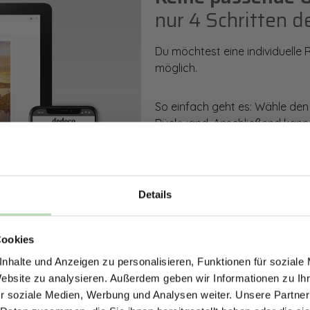
nur 4 Schritten d
Du möchtest eine individuelle
möglich.
So einfach geht es: Wähle den
Rückwand. Anschließend kanns
Zusatzveredelung auswählen.
Mithilfe unseres Konfigurators
dargestellt. Parallel erhältst d
Details
bestellen kannst.
ERHALTE 5% RABAT
Cookies
DEINE RÜCKWÄ
Zum Konfigurator
nhalte und Anzeigen zu personalisieren, Funktionen für soziale
Jetzt zum Newsletter anmel
Website zu analysieren. Außerdem geben wir Informationen zu I
r soziale Medien, Werbung und Analysen weiter. Unsere Partner