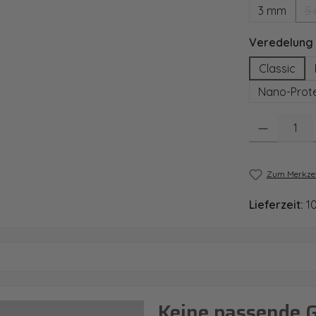
3 mm
5
Veredelung
Classic
Nano-Prote
Produkt Anzahl
Zum Merkzet
Lieferzeit:
1
Keine passende 