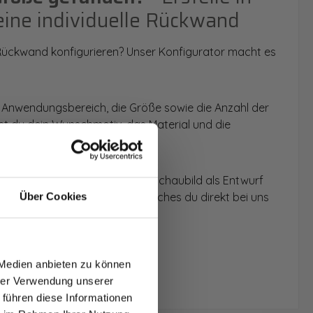
eine individuelle Rückwand
 Rückwand konfigurieren? Unser Konfigurator macht es
 Anwendungsbereich, die Größe sowie die Anzahl der
t du dein Wunschmotiv, das Material und die
 werden dir die Rückwände im Schaubild als Entwurf
u dein individuelles Angebot, welches du direkt bei uns
Über Cookies
T AUF
NDE
 Medien anbieten zu können
den.
hrer Verwendung unserer
 führen diese Informationen