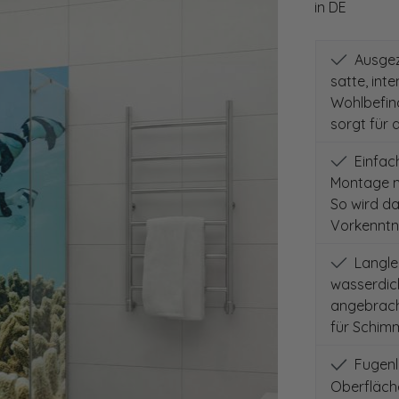
in DE
Ausgeze
satte, int
Wohlbefind
sorgt für 
Einfach
Montage m
So wird d
Vorkenntni
Langleb
wasserdich
angebracht
für Schimm
Fugenlo
Oberfläch