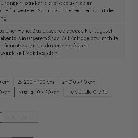
 zu reinigen, sondern bietet dadurch kaum
äche für weiteren Schmutz und erleichtert somit die
ung
aus einer Hand: Das passende dedeco Montageset
 ebenfalls in unserem Shop. Auf Anfrage bzw. mithilfe
nfigurators kannst du deine perfekten
wände auf Maß bestellen
hlen
0 cm
2x 200 x 100 cm
2x 210 x 90 cm
Individuelle Größe
00 cm
Muster 10 x 20 cm
wählen
Acrylglas 3D
(Diese Option ist zurzeit nicht verfügbar.)
ählen