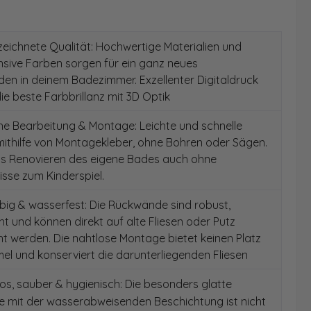
ichnete Qualität: Hochwertige Materialien und
ensive Farben sorgen für ein ganz neues
en in deinem Badezimmer. Exzellenter Digitaldruck
die beste Farbbrillanz mit 3D Optik
e Bearbeitung & Montage: Leichte und schnelle
ithilfe von Montagekleber, ohne Bohren oder Sägen.
as Renovieren des eigene Bades auch ohne
sse zum Kinderspiel.
ig & wasserfest: Die Rückwände sind robust,
t und können direkt auf alte Fliesen oder Putz
 werden. Die nahtlose Montage bietet keinen Platz
el und konserviert die darunterliegenden Fliesen
s, sauber & hygienisch: Die besonders glatte
e mit der wasserabweisenden Beschichtung ist nicht