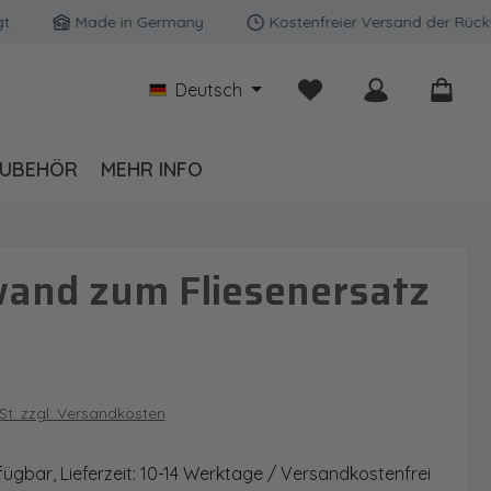
Made in Germany
Kostenfreier Versand der Rückwänd
Du hast 0 Produkte auf
Deutsch
UBEHÖR
MEHR INFO
wand zum Fliesenersatz
is:
wSt. zzgl. Versandkosten
fügbar, Lieferzeit: 10-14 Werktage / Versandkostenfrei