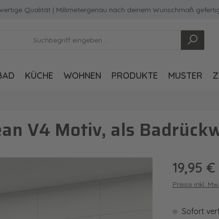
e Qualität | Millimetergenau nach deinem Wunschmaß gefertigt
BAD
KÜCHE
WOHNEN
PRODUKTE
MUSTER
Z
an V4 Motiv, als Badrück
Regulärer Pre
19,95 €
Preise inkl. M
Sofort ver