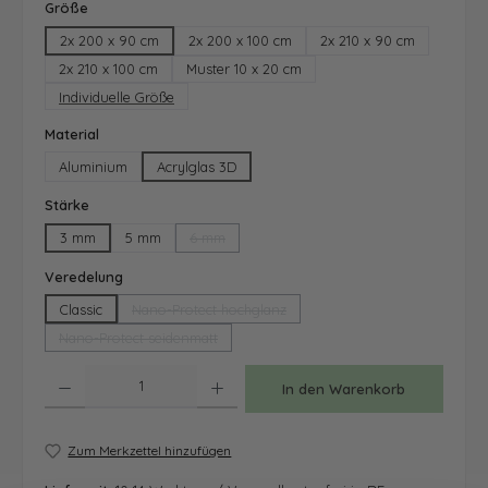
auswählen
Größe
2x 200 x 90 cm
2x 200 x 100 cm
2x 210 x 90 cm
2x 210 x 100 cm
Muster 10 x 20 cm
Individuelle Größe
auswählen
Material
Aluminium
Acrylglas 3D
auswählen
Stärke
3 mm
5 mm
6 mm
(Diese Option ist zurzeit nicht verfügbar.)
auswählen
Veredelung
Classic
Nano-Protect hochglanz
(Diese Option ist zurzeit nicht verfügbar.)
Nano-Protect seidenmatt
(Diese Option ist zurzeit nicht verfügbar.)
Produkt Anzahl: Gib den gewünschten Wert ein oder benutze die Schaltfläche
In den Warenkorb
Zum Merkzettel hinzufügen