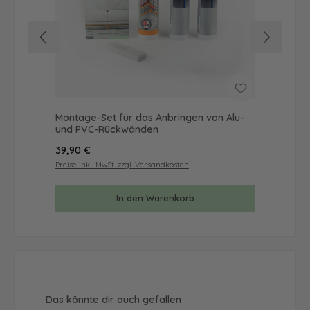
Montage-Set für das Anbringen von Alu-
Mus
und PVC-Rückwänden
& 
Regulärer Preis:
Reg
39,90 €
9,9
Preise inkl. MwSt. zzgl. Versandkosten
Prei
In den Warenkorb
Produktgalerie überspringen
Das könnte dir auch gefallen