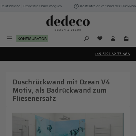
Zum Hauptinhalt springen
utschland | Expressversand möglich
Kostenfreier Versand der Rückwände 
Du hast 0 Produk
KONFIGURATOR
+49 5191 62 33 666
Duschrückwand mit Ozean V4
Motiv, als Badrückwand zum
Fliesenersatz
Bildergalerie überspringen