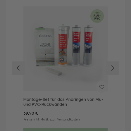
Montage-Set für das Anbringen von Alu-
Dus
und PVC-Rückwänden
Ba
Regulärer Preis:
Reg
39,90 €
72
Preise inkl. MwSt. zzgl. Versandkosten
Prei