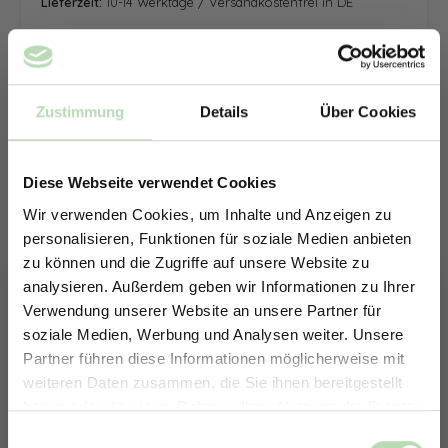
Lieferzeit:
10-14 Werktage / Versandkostenfrei in DE
Zustimmung
Details
Über Cookies
Diese Webseite verwendet Cookies
Wir verwenden Cookies, um Inhalte und Anzeigen zu
personalisieren, Funktionen für soziale Medien anbieten
zu können und die Zugriffe auf unsere Website zu
analysieren. Außerdem geben wir Informationen zu Ihrer
Verwendung unserer Website an unsere Partner für
soziale Medien, Werbung und Analysen weiter. Unsere
Partner führen diese Informationen möglicherweise mit
ERHALTE 5% RABATT AUF
weiteren Daten zusammen, die Sie ihnen bereitgestellt
DEINE RÜCKWÄNDE
haben oder die sie im Rahmen Ihrer Nutzung der Dienste
Jetzt zum Newsletter anmelden.
gesammelt haben.
Keine passende Größe gefunden? -
Einwilligungsauswahl