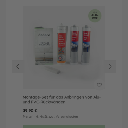
Montage-Set für das Anbringen von Alu-
Dus
und PVC-Rückwänden
Ba
Regulärer Preis:
Reg
39,90 €
72
Preise inkl. MwSt. zzgl. Versandkosten
Prei