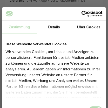
Lieferzeit:
10-14 Werktage / Versandkostenfrei in DE
Zustimmung
Details
Über Cookies
Diese Webseite verwendet Cookies
Wir verwenden Cookies, um Inhalte und Anzeigen zu
personalisieren, Funktionen für soziale Medien anbieten
zu können und die Zugriffe auf unsere Website zu
analysieren. Außerdem geben wir Informationen zu Ihrer
Verwendung unserer Website an unsere Partner für
soziale Medien, Werbung und Analysen weiter. Unsere
Partner führen diese Informationen möglicherweise mit
ERHALTE 5% RABATT AUF
weiteren Daten zusammen, die Sie ihnen bereitgestellt
DEINE RÜCKWÄNDE
haben oder die sie im Rahmen Ihrer Nutzung der Dienste
Jetzt zum Newsletter anmelden.
gesammelt haben.
Keine passende Größe gefunden? -
Einwilligungsauswahl