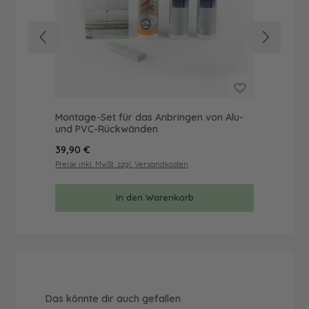
Montage-Set für das Anbringen von Alu-
Mus
und PVC-Rückwänden
& 
Regulärer Preis:
Reg
39,90 €
9,9
Preise inkl. MwSt. zzgl. Versandkosten
Prei
In den Warenkorb
Produktgalerie überspringen
Das könnte dir auch gefallen