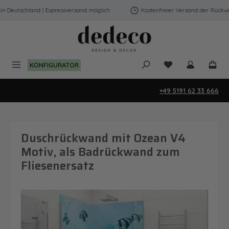
Zum Hauptinhalt springen
Deutschland | Expressversand möglich
Kostenfreier Versand der Rückwänd
Du hast 0 Produk
KONFIGURATOR
+49 5191 62 33 666
Duschrückwand mit Ozean V4
Motiv, als Badrückwand zum
Fliesenersatz
Bildergalerie überspringen