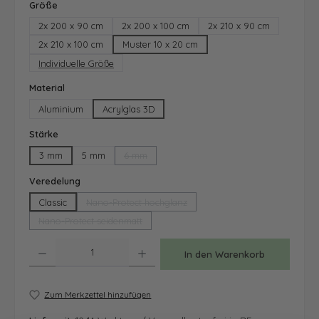
auswählen
Größe
2x 200 x 90 cm
2x 200 x 100 cm
2x 210 x 90 cm
2x 210 x 100 cm
Muster 10 x 20 cm
Individuelle Größe
auswählen
Material
Aluminium
Acrylglas 3D
auswählen
Stärke
3 mm
5 mm
6 mm
(Diese Option ist zurzeit nicht verfügbar.)
auswählen
Veredelung
Classic
Nano-Protect hochglanz
(Diese Option ist zurzeit nicht verfügbar.)
Nano-Protect seidenmatt
(Diese Option ist zurzeit nicht verfügbar.)
Produkt Anzahl: Gib den gewünschten Wert ein oder benutze die Schaltfläche
In den Warenkorb
Zum Merkzettel hinzufügen