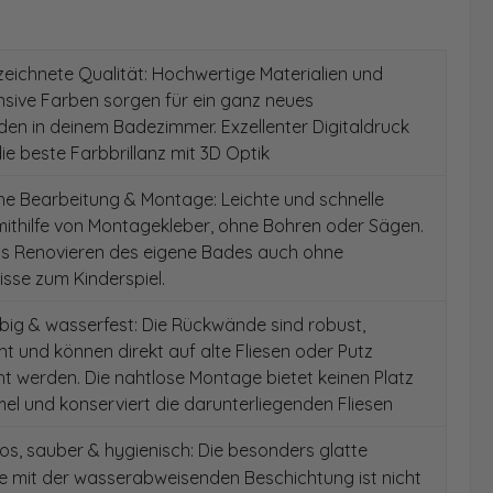
ichnete Qualität: Hochwertige Materialien und
ensive Farben sorgen für ein ganz neues
en in deinem Badezimmer. Exzellenter Digitaldruck
die beste Farbbrillanz mit 3D Optik
e Bearbeitung & Montage: Leichte und schnelle
ithilfe von Montagekleber, ohne Bohren oder Sägen.
as Renovieren des eigene Bades auch ohne
sse zum Kinderspiel.
ig & wasserfest: Die Rückwände sind robust,
t und können direkt auf alte Fliesen oder Putz
 werden. Die nahtlose Montage bietet keinen Platz
el und konserviert die darunterliegenden Fliesen
s, sauber & hygienisch: Die besonders glatte
e mit der wasserabweisenden Beschichtung ist nicht