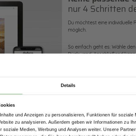
nur 4 Schritten d
Du möchtest eine individuelle
möglich.
So einfach geht es: Wähle den
Rückwand. Anschließend kanns
Zusatzveredelung auswählen.
Mithilfe unseres Konfigurators
dargestellt. Parallel erhältst d
Details
bestellen kannst.
ERHALTE 5% RABAT
Cookies
DEINE RÜCKWÄ
Zum Konfigurator
nhalte und Anzeigen zu personalisieren, Funktionen für soziale
Jetzt zum Newsletter anmel
Website zu analysieren. Außerdem geben wir Informationen zu I
r soziale Medien, Werbung und Analysen weiter. Unsere Partner