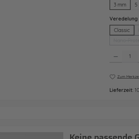
3 mm
5
Veredelung
Classic
Nano-Prote
Produkt Anzahl
Zum Merkzet
Lieferzeit:
1
Keine passende 