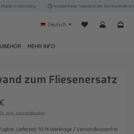
 in Germany
Kostenfreier Versand der Rückwände in Deutsc
Du hast 0 Produkte auf
Deutsch
UBEHÖR
MEHR INFO
wand zum Fliesenersatz
is:
 €
wSt. zzgl. Versandkosten
fügbar, Lieferzeit: 10-14 Werktage / Versandkostenfrei