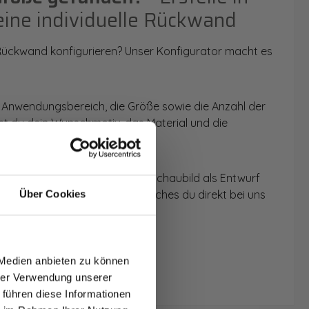
eine individuelle Rückwand
 Rückwand konfigurieren? Unser Konfigurator macht es
 Anwendungsbereich, die Größe sowie die Anzahl der
t du dein Wunschmotiv, das Material und die
 werden dir die Rückwände im Schaubild als Entwurf
u dein individuelles Angebot, welches du direkt bei uns
Über Cookies
T AUF
NDE
 Medien anbieten zu können
den.
hrer Verwendung unserer
 führen diese Informationen