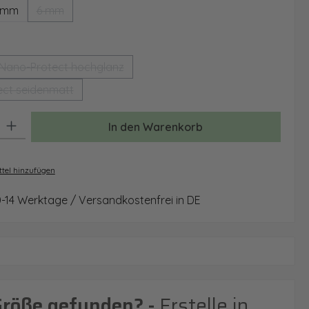
 mm
6 mm
(Diese Option ist zurzeit nicht verfügbar.)
auswählen
Nano-Protect hochglanz
(Diese Option ist zurzeit nicht verfügbar.)
ct seidenmatt
(Diese Option ist zurzeit nicht verfügbar.)
: Gib den gewünschten Wert ein oder benutze die Schaltflächen um 
In den Warenkorb
tel hinzufügen
0-14 Werktage / Versandkostenfrei in DE
Größe gefunden? -
Erstelle in