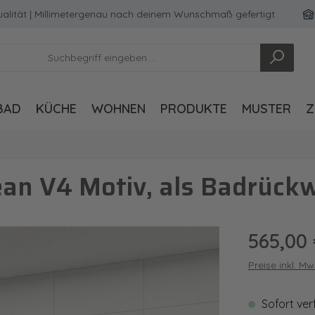
 | Millimetergenau nach deinem Wunschmaß gefertigt
Made
BAD
KÜCHE
WOHNEN
PRODUKTE
MUSTER
Z
an V4 Motiv, als Badrück
Regulärer Pre
565,00
Preise inkl. M
Sofort ver