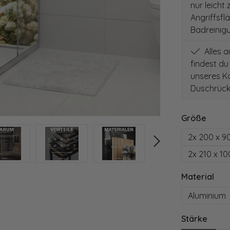
nur leicht
Angriffsfl
Badreinig
Alles 
findest du
unseres Ko
Duschrück
auswä
Größe
2x 200 x 9
2x 210 x 1
aus
Material
Aluminium
ausw
Stärke