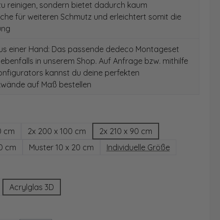
 zu reinigen, sondern bietet dadurch kaum
äche für weiteren Schmutz und erleichtert somit die
ung
aus einer Hand: Das passende dedeco Montageset
 ebenfalls in unserem Shop. Auf Anfrage bzw. mithilfe
nfigurators kannst du deine perfekten
wände auf Maß bestellen
hlen
0 cm
2x 200 x 100 cm
2x 210 x 90 cm
00 cm
Muster 10 x 20 cm
Individuelle Größe
wählen
Acrylglas 3D
ählen