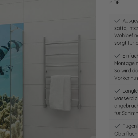
in DE
Ausgeze
satte, int
Wohlbefind
sorgt für 
Einfach
Montage m
So wird d
Vorkenntni
Langleb
wasserdich
angebracht
für Schimm
Fugenlo
Oberfläch