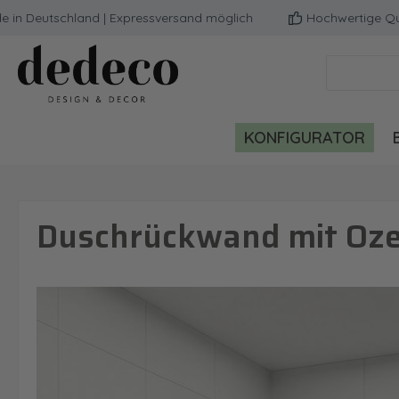
eutschland | Expressversand möglich
Hochwertige Qualität
m Hauptinhalt springen
Zur Suche springen
Zur Hauptnavigation springen
KONFIGURATOR
Duschrückwand mit Oze
Bildergalerie überspringen