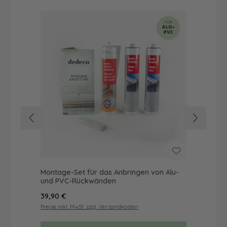
Montage-Set für das Anbringen von Alu-
Dus
und PVC-Rückwänden
Ba
Regulärer Preis:
Reg
39,90 €
72
Preise inkl. MwSt. zzgl. Versandkosten
Prei