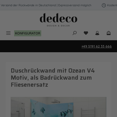
Zum Hauptinhalt springen
ersand der Rückwände in Deutschland | Expressversand möglich
Kostenfre
Du hast 0 Produk
KONFIGURATOR
+49 5191 62 33 666
Duschrückwand mit Ozean V4
Motiv, als Badrückwand zum
Fliesenersatz
Bildergalerie überspringen