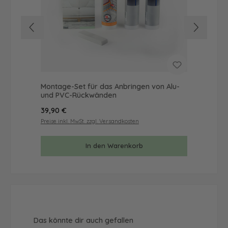
Montage-Set für das Anbringen von Alu-
Mus
und PVC-Rückwänden
& 
Regulärer Preis:
Reg
39,90 €
9,9
Preise inkl. MwSt. zzgl. Versandkosten
Prei
In den Warenkorb
Produktgalerie überspringen
Das könnte dir auch gefallen