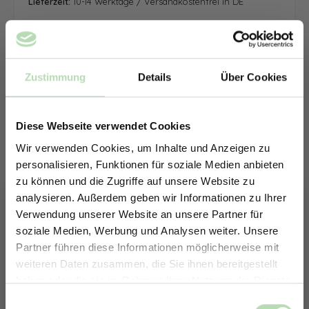
Lieferzeit:
10-14 Werktage / Versandkostenfrei in DE
Zustimmung
Details
Über Cookies
Diese Webseite verwendet Cookies
Wir verwenden Cookies, um Inhalte und Anzeigen zu
personalisieren, Funktionen für soziale Medien anbieten
zu können und die Zugriffe auf unsere Website zu
analysieren. Außerdem geben wir Informationen zu Ihrer
Verwendung unserer Website an unsere Partner für
soziale Medien, Werbung und Analysen weiter. Unsere
Partner führen diese Informationen möglicherweise mit
ERHALTE 5% RABATT AUF
weiteren Daten zusammen, die Sie ihnen bereitgestellt
DEINE RÜCKWÄNDE
haben oder die sie im Rahmen Ihrer Nutzung der Dienste
Jetzt zum Newsletter anmelden.
gesammelt haben.
Keine passende Größe gefunden? -
Einwilligungsauswahl