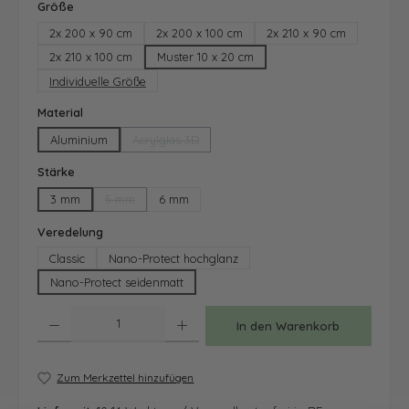
auswählen
Größe
2x 200 x 90 cm
2x 200 x 100 cm
2x 210 x 90 cm
2x 210 x 100 cm
Muster 10 x 20 cm
Individuelle Größe
auswählen
Material
Aluminium
Acrylglas 3D
(Diese Option ist zurzeit nicht verfügbar.)
auswählen
Stärke
3 mm
5 mm
6 mm
(Diese Option ist zurzeit nicht verfügbar.)
auswählen
Veredelung
Classic
Nano-Protect hochglanz
Nano-Protect seidenmatt
Produkt Anzahl: Gib den gewünschten Wert ein oder benutze die Schaltfläche
In den Warenkorb
Zum Merkzettel hinzufügen