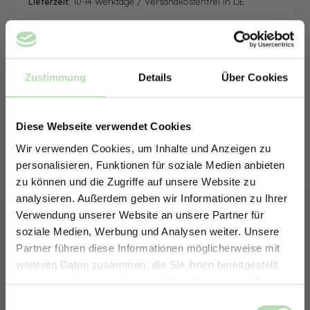
Lieferzeit:
10-14 Werktage / Versandkostenfrei in DE
Zustimmung
Details
Über Cookies
Diese Webseite verwendet Cookies
Wir verwenden Cookies, um Inhalte und Anzeigen zu
personalisieren, Funktionen für soziale Medien anbieten
zu können und die Zugriffe auf unsere Website zu
analysieren. Außerdem geben wir Informationen zu Ihrer
Verwendung unserer Website an unsere Partner für
soziale Medien, Werbung und Analysen weiter. Unsere
Partner führen diese Informationen möglicherweise mit
ERHALTE 5% RABATT AUF
weiteren Daten zusammen, die Sie ihnen bereitgestellt
DEINE RÜCKWÄNDE
haben oder die sie im Rahmen Ihrer Nutzung der Dienste
Jetzt zum Newsletter anmelden.
gesammelt haben.
Keine passende Größe gefunden? -
Einwilligungsauswahl