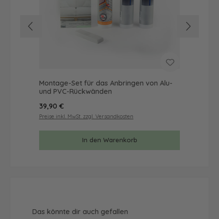
Montage-Set für das Anbringen von Alu-
Mus
und PVC-Rückwänden
& 
Regulärer Preis:
Reg
39,90 €
9,9
Preise inkl. MwSt. zzgl. Versandkosten
Prei
In den Warenkorb
Produktgalerie überspringen
Das könnte dir auch gefallen