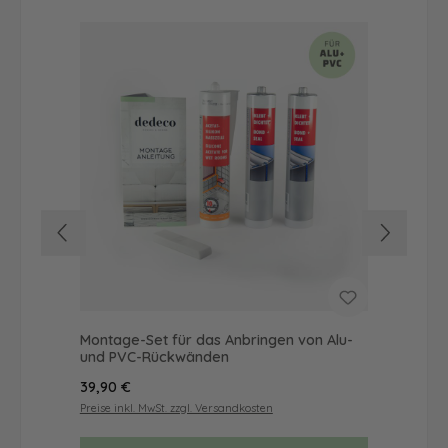
Montage-Set für das Anbringen von Alu-
Dus
und PVC-Rückwänden
Ba
Regulärer Preis:
Reg
39,90 €
57
Preise inkl. MwSt. zzgl. Versandkosten
Prei