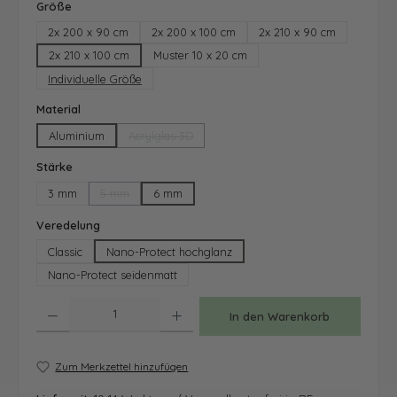
auswählen
Größe
2x 200 x 90 cm
2x 200 x 100 cm
2x 210 x 90 cm
2x 210 x 100 cm
Muster 10 x 20 cm
Individuelle Größe
auswählen
Material
Aluminium
Acrylglas 3D
(Diese Option ist zurzeit nicht verfügbar.)
auswählen
Stärke
3 mm
5 mm
6 mm
(Diese Option ist zurzeit nicht verfügbar.)
auswählen
Veredelung
Classic
Nano-Protect hochglanz
Nano-Protect seidenmatt
Produkt Anzahl: Gib den gewünschten Wert ein oder benutze die Schaltfläche
In den Warenkorb
Zum Merkzettel hinzufügen