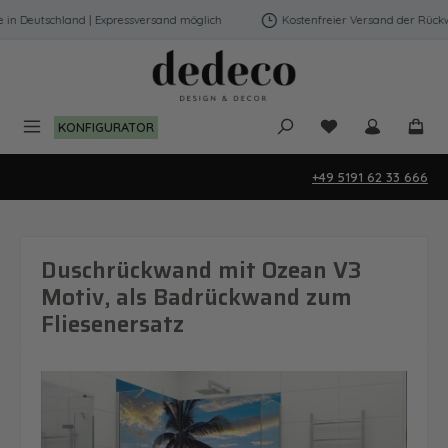
Zum Hauptinhalt springen
 Deutschland | Expressversand möglich
Kostenfreier Versand der Rückwän
Du hast 0 Produk
KONFIGURATOR
+49 5191 62 33 666
Duschrückwand mit Ozean V3
Motiv, als Badrückwand zum
Fliesenersatz
Bildergalerie überspringen