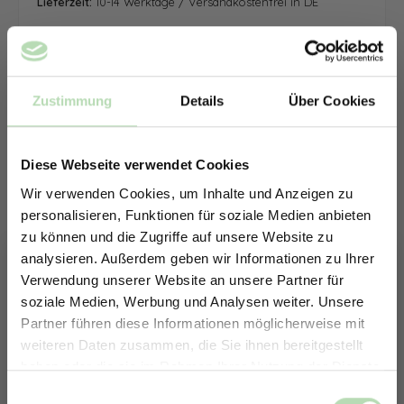
Lieferzeit:
10-14 Werktage / Versandkostenfrei in DE
Zustimmung
Details
Über Cookies
Diese Webseite verwendet Cookies
Wir verwenden Cookies, um Inhalte und Anzeigen zu
personalisieren, Funktionen für soziale Medien anbieten
zu können und die Zugriffe auf unsere Website zu
analysieren. Außerdem geben wir Informationen zu Ihrer
Verwendung unserer Website an unsere Partner für
soziale Medien, Werbung und Analysen weiter. Unsere
Partner führen diese Informationen möglicherweise mit
ERHALTE 5% RABATT AUF
weiteren Daten zusammen, die Sie ihnen bereitgestellt
DEINE RÜCKWÄNDE
haben oder die sie im Rahmen Ihrer Nutzung der Dienste
Jetzt zum Newsletter anmelden.
gesammelt haben.
Keine passende Größe gefunden? -
Einwilligungsauswahl