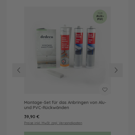
Montage-Set für das Anbringen von Alu-
Dus
und PVC-Rückwänden
Ba
Regulärer Preis:
Reg
39,90 €
57
Preise inkl. MwSt. zzgl. Versandkosten
Prei