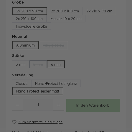
auswählen
Größe
2x 200 x 90 cm
2x 200 x 100 cm
2x 210 x 90 cm
2x 210 x 100 cm
Muster 10 x 20 cm
Individuelle Größe
auswählen
Material
Aluminium
Acrylglas 3D
(Diese Option ist zurzeit nicht verfügbar.)
auswählen
Stärke
3 mm
5 mm
6 mm
(Diese Option ist zurzeit nicht verfügbar.)
auswählen
Veredelung
Classic
Nano-Protect hochglanz
Nano-Protect seidenmatt
Produkt Anzahl: Gib den gewünschten Wert ein oder benutze die Schaltfläche
In den Warenkorb
Zum Merkzettel hinzufügen