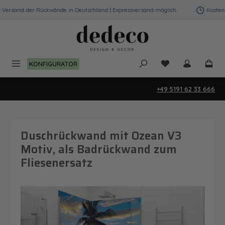
Zum Hauptinhalt springen
Versand der Rückwände in Deutschland | Expressversand möglich
Kostenfre
Du hast 0 Produk
KONFIGURATOR
+49 5191 62 33 666
Duschrückwand mit Ozean V3
Motiv, als Badrückwand zum
Fliesenersatz
Bildergalerie überspringen