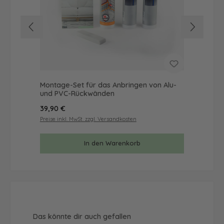
Montage-Set für das Anbringen von Alu-
Mus
und PVC-Rückwänden
& 
Regulärer Preis:
Reg
39,90 €
9,9
Preise inkl. MwSt. zzgl. Versandkosten
Prei
In den Warenkorb
Produktgalerie überspringen
Das könnte dir auch gefallen