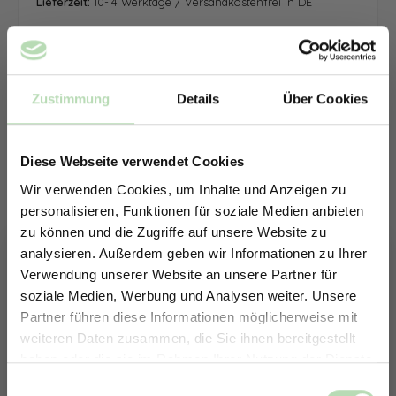
Lieferzeit:
10-14 Werktage / Versandkostenfrei in DE
Zustimmung
Details
Über Cookies
Diese Webseite verwendet Cookies
Wir verwenden Cookies, um Inhalte und Anzeigen zu
personalisieren, Funktionen für soziale Medien anbieten
zu können und die Zugriffe auf unsere Website zu
analysieren. Außerdem geben wir Informationen zu Ihrer
Verwendung unserer Website an unsere Partner für
soziale Medien, Werbung und Analysen weiter. Unsere
Partner führen diese Informationen möglicherweise mit
ERHALTE 5% RABATT AUF
weiteren Daten zusammen, die Sie ihnen bereitgestellt
DEINE RÜCKWÄNDE
haben oder die sie im Rahmen Ihrer Nutzung der Dienste
Jetzt zum Newsletter anmelden.
gesammelt haben.
Keine passende Größe gefunden? -
Einwilligungsauswahl