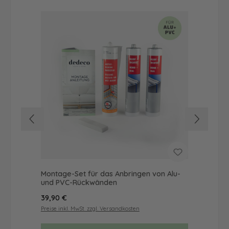
Montage-Set für das Anbringen von Alu-
Dus
und PVC-Rückwänden
Ba
Regulärer Preis:
Reg
39,90 €
57
Preise inkl. MwSt. zzgl. Versandkosten
Prei