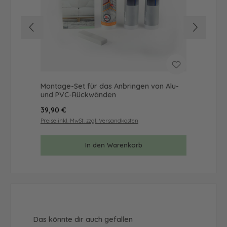
Montage-Set für das Anbringen von Alu-
Mus
und PVC-Rückwänden
& 
Regulärer Preis:
Reg
39,90 €
9,9
Preise inkl. MwSt. zzgl. Versandkosten
Prei
In den Warenkorb
Produktgalerie überspringen
Das könnte dir auch gefallen