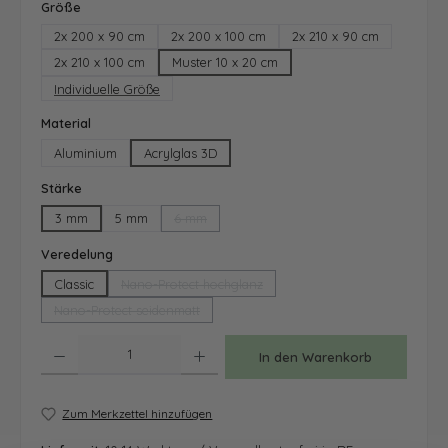
auswählen
Größe
2x 200 x 90 cm
2x 200 x 100 cm
2x 210 x 90 cm
2x 210 x 100 cm
Muster 10 x 20 cm
Individuelle Größe
auswählen
Material
Aluminium
Acrylglas 3D
auswählen
Stärke
3 mm
5 mm
6 mm
(Diese Option ist zurzeit nicht verfügbar.)
auswählen
Veredelung
Classic
Nano-Protect hochglanz
(Diese Option ist zurzeit nicht verfügbar.)
Nano-Protect seidenmatt
(Diese Option ist zurzeit nicht verfügbar.)
Produkt Anzahl: Gib den gewünschten Wert ein oder benutze die Schaltfläche
In den Warenkorb
Zum Merkzettel hinzufügen