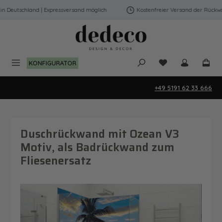
Zum Hauptinhalt springen
Deutschland | Expressversand möglich
Kostenfreier Versand der Rückwänd
Du hast 0 Produk
KONFIGURATOR
+49 5191 62 33 666
Duschrückwand mit Ozean V3
Motiv, als Badrückwand zum
Fliesenersatz
Bildergalerie überspringen