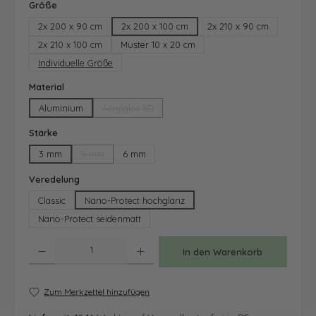
auswählen
Größe
2x 200 x 90 cm
2x 200 x 100 cm
2x 210 x 90 cm
2x 210 x 100 cm
Muster 10 x 20 cm
Individuelle Größe
auswählen
Material
Aluminium
Acrylglas 3D
(Diese Option ist zurzeit nicht verfügbar.)
auswählen
Stärke
3 mm
5 mm
6 mm
(Diese Option ist zurzeit nicht verfügbar.)
auswählen
Veredelung
Classic
Nano-Protect hochglanz
Nano-Protect seidenmatt
Produkt Anzahl: Gib den gewünschten Wert ein oder benutze die Schaltfläche
In den Warenkorb
Zum Merkzettel hinzufügen