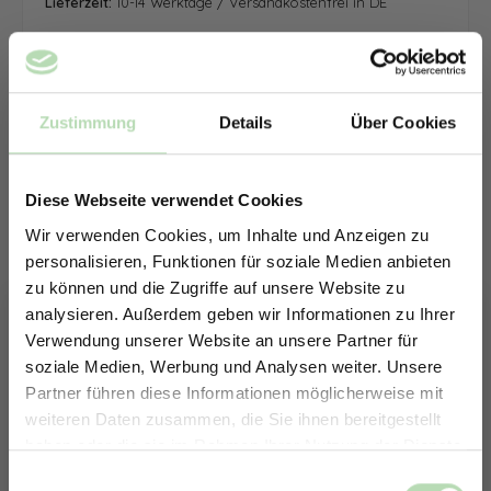
Lieferzeit:
10-14 Werktage / Versandkostenfrei in DE
Zustimmung
Details
Über Cookies
Diese Webseite verwendet Cookies
Wir verwenden Cookies, um Inhalte und Anzeigen zu
personalisieren, Funktionen für soziale Medien anbieten
zu können und die Zugriffe auf unsere Website zu
analysieren. Außerdem geben wir Informationen zu Ihrer
Verwendung unserer Website an unsere Partner für
soziale Medien, Werbung und Analysen weiter. Unsere
Partner führen diese Informationen möglicherweise mit
ERHALTE 5% RABATT AUF
weiteren Daten zusammen, die Sie ihnen bereitgestellt
DEINE RÜCKWÄNDE
haben oder die sie im Rahmen Ihrer Nutzung der Dienste
Jetzt zum Newsletter anmelden.
gesammelt haben.
Keine passende Größe gefunden? -
Einwilligungsauswahl