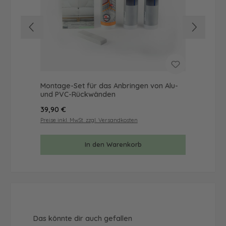
Montage-Set für das Anbringen von Alu-
Mus
und PVC-Rückwänden
& 
Regulärer Preis:
Reg
39,90 €
9,9
Preise inkl. MwSt. zzgl. Versandkosten
Prei
In den Warenkorb
Produktgalerie überspringen
Das könnte dir auch gefallen