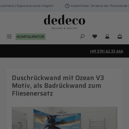
Zum Hauptinhalt springen
chland | Expressversand möglich
Kostenfreier Versand der Rückwände in 
Du hast 0 Produk
KONFIGURATOR
+49 5191 62 33 666
Duschrückwand mit Ozean V3
Motiv, als Badrückwand zum
Fliesenersatz
Bildergalerie überspringen