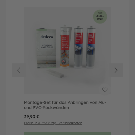
Montage-Set für das Anbringen von Alu-
Dus
und PVC-Rückwänden
Ba
Regulärer Preis:
Reg
39,90 €
57
Preise inkl. MwSt. zzgl. Versandkosten
Prei