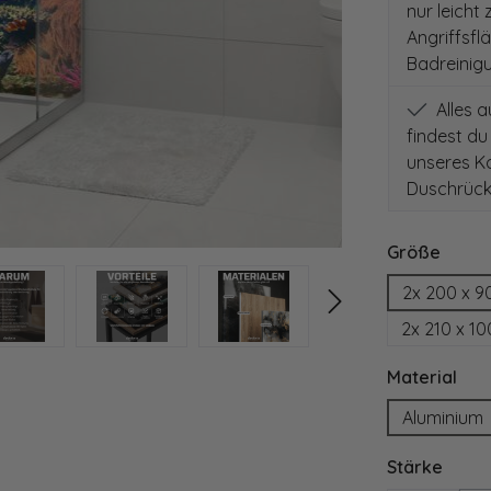
nur leicht
Angriffsfl
Badreinig
Alles 
findest du
unseres Ko
Duschrück
auswä
Größe
2x 200 x 9
2x 210 x 1
aus
Material
Aluminium
ausw
Stärke