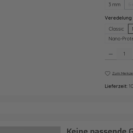
3 mm
5
Veredelung
Classic
Nano-Prote
Produkt Anzahl
Zum Merkzet
Lieferzeit:
1
Keine passende 