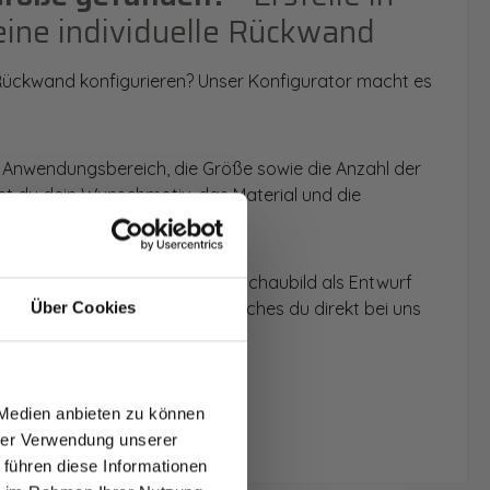
eine individuelle Rückwand
 Rückwand konfigurieren? Unser Konfigurator macht es
 Anwendungsbereich, die Größe sowie die Anzahl der
t du dein Wunschmotiv, das Material und die
 werden dir die Rückwände im Schaubild als Entwurf
u dein individuelles Angebot, welches du direkt bei uns
Über Cookies
T AUF
NDE
 Medien anbieten zu können
den.
hrer Verwendung unserer
 führen diese Informationen