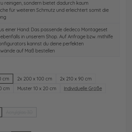
 zu reinigen, sondern bietet dadurch kaum
äche für weiteren Schmutz und erleichtert somit die
ung
aus einer Hand: Das passende dedeco Montageset
 ebenfalls in unserem Shop. Auf Anfrage bzw. mithilfe
nfigurators kannst du deine perfekten
wände auf Maß bestellen
hlen
0 cm
2x 200 x 100 cm
2x 210 x 90 cm
00 cm
Muster 10 x 20 cm
Individuelle Größe
wählen
Acrylglas 3D
(Diese Option ist zurzeit nicht verfügbar.)
ählen