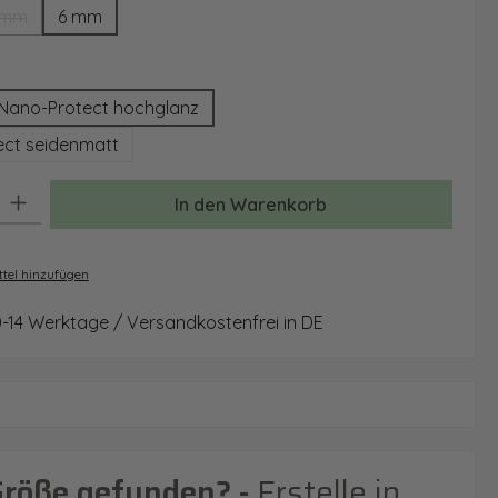
 mm
6 mm
(Diese Option ist zurzeit nicht verfügbar.)
auswählen
Nano-Protect hochglanz
ct seidenmatt
: Gib den gewünschten Wert ein oder benutze die Schaltflächen um 
In den Warenkorb
tel hinzufügen
0-14 Werktage / Versandkostenfrei in DE
Größe gefunden? -
Erstelle in