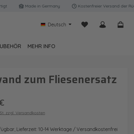
Made in Germany
Kostenfreier Versand der Rückwän
Du hast 0 Produkte auf
Deutsch
UBEHÖR
MEHR INFO
wand zum Fliesenersatz
is:
€
wSt. zzgl. Versandkosten
fügbar, Lieferzeit: 10-14 Werktage / Versandkostenfrei