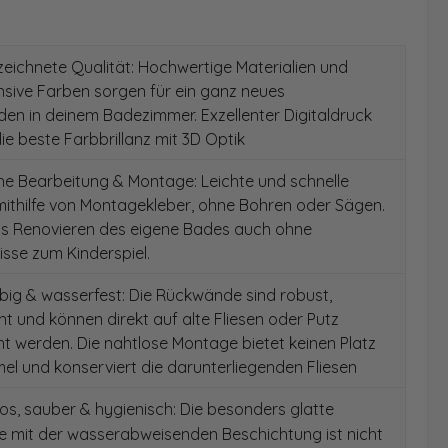
ichnete Qualität: Hochwertige Materialien und
ensive Farben sorgen für ein ganz neues
en in deinem Badezimmer. Exzellenter Digitaldruck
die beste Farbbrillanz mit 3D Optik
e Bearbeitung & Montage: Leichte und schnelle
ithilfe von Montagekleber, ohne Bohren oder Sägen.
as Renovieren des eigene Bades auch ohne
sse zum Kinderspiel.
ig & wasserfest: Die Rückwände sind robust,
t und können direkt auf alte Fliesen oder Putz
 werden. Die nahtlose Montage bietet keinen Platz
el und konserviert die darunterliegenden Fliesen
s, sauber & hygienisch: Die besonders glatte
e mit der wasserabweisenden Beschichtung ist nicht