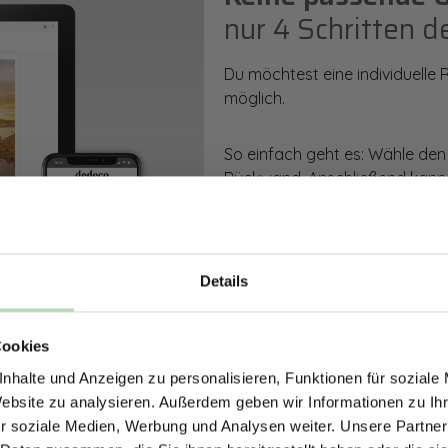
nur 4 Schritten d
Du möchtest eine individuelle
möglich.
So einfach geht es: Wähle den
Rückwand. Anschließend kanns
Zusatzveredelung auswählen.
Mithilfe unseres Konfigurators
dargestellt. Parallel erhältst d
Details
bestellen kannst.
ERHALTE 5% RABAT
Cookies
DEINE RÜCKWÄ
Zum Konfigurator
nhalte und Anzeigen zu personalisieren, Funktionen für soziale
Jetzt zum Newsletter anmel
Website zu analysieren. Außerdem geben wir Informationen zu I
r soziale Medien, Werbung und Analysen weiter. Unsere Partner