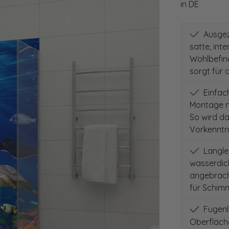
in DE
Ausgeze
satte, int
Wohlbefind
sorgt für 
Einfach
Montage m
So wird d
Vorkenntni
Langleb
wasserdich
angebracht
für Schimm
Fugenlo
Oberfläch