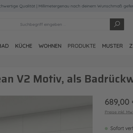
ge Qualität | Millimetergenau nach deinem Wunschmaß gefertigt
BAD
KÜCHE
WOHNEN
PRODUKTE
MUSTER
Z
an V2 Motiv, als Badrück
Regulärer Pre
689,00 
Preise inkl. M
Sofort ver