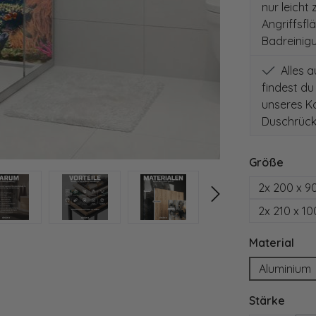
nur leicht
Angriffsfl
Badreinig
Alles 
findest du
unseres Ko
Duschrück
auswä
Größe
2x 200 x 9
2x 210 x 1
aus
Material
Aluminium
ausw
Stärke