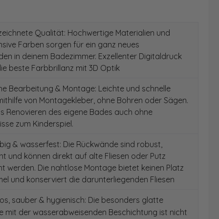
ichnete Qualität: Hochwertige Materialien und
ensive Farben sorgen für ein ganz neues
en in deinem Badezimmer. Exzellenter Digitaldruck
die beste Farbbrillanz mit 3D Optik
e Bearbeitung & Montage: Leichte und schnelle
ithilfe von Montagekleber, ohne Bohren oder Sägen.
as Renovieren des eigene Bades auch ohne
sse zum Kinderspiel.
ig & wasserfest: Die Rückwände sind robust,
t und können direkt auf alte Fliesen oder Putz
 werden. Die nahtlose Montage bietet keinen Platz
el und konserviert die darunterliegenden Fliesen
s, sauber & hygienisch: Die besonders glatte
e mit der wasserabweisenden Beschichtung ist nicht