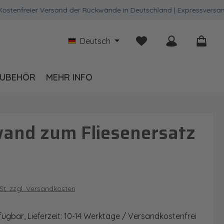
freier Versand der Rückwände in Deutschland | Expressversand mög
Du hast 0 Produkte auf
Deutsch
UBEHÖR
MEHR INFO
wand zum Fliesenersatz
is:
wSt. zzgl. Versandkosten
fügbar, Lieferzeit: 10-14 Werktage / Versandkostenfrei