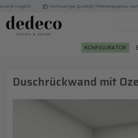
d möglich
Hochwertige Qualität | Millimetergenau nach de
m Hauptinhalt springen
Zur Suche springen
Zur Hauptnavigation springen
KONFIGURATOR
Duschrückwand mit Oze
Bildergalerie überspringen