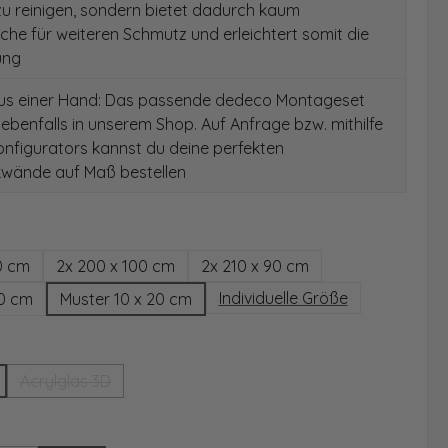
 zu reinigen, sondern bietet dadurch kaum
äche für weiteren Schmutz und erleichtert somit die
ung
aus einer Hand: Das passende dedeco Montageset
 ebenfalls in unserem Shop. Auf Anfrage bzw. mithilfe
nfigurators kannst du deine perfekten
wände auf Maß bestellen
hlen
0 cm
2x 200 x 100 cm
2x 210 x 90 cm
Individuelle Größe
00 cm
Muster 10 x 20 cm
wählen
Acrylglas 3D
(Diese Option ist zurzeit nicht verfügbar.)
ählen