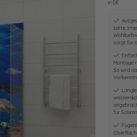
in DE
Ausgeze
satte, int
Wohlbefind
sorgt für 
Einfach
Montage m
So wird d
Vorkenntni
Langleb
wasserdich
angebracht
für Schimm
Fugenlo
Oberfläch