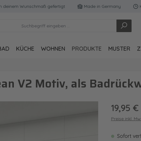
inem Wunschmaß gefertigt
Made in Germany
Kosten
BAD
KÜCHE
WOHNEN
PRODUKTE
MUSTER
Z
an V2 Motiv, als Badrück
Regulärer Pre
19,95 €
Preise inkl. M
Sofort ver