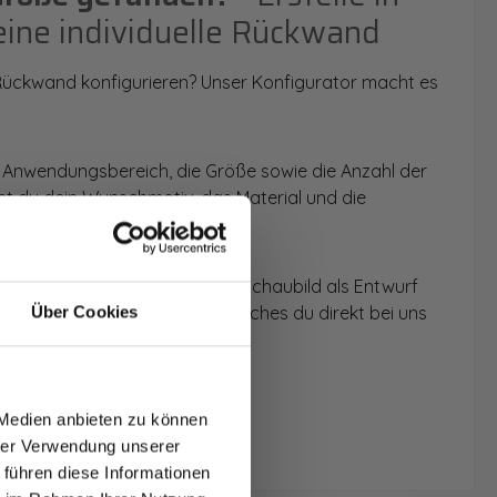
eine individuelle Rückwand
 Rückwand konfigurieren? Unser Konfigurator macht es
 Anwendungsbereich, die Größe sowie die Anzahl der
t du dein Wunschmotiv, das Material und die
 werden dir die Rückwände im Schaubild als Entwurf
u dein individuelles Angebot, welches du direkt bei uns
Über Cookies
T AUF
NDE
 Medien anbieten zu können
den.
hrer Verwendung unserer
 führen diese Informationen