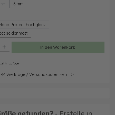
 mm
6 mm
(Diese Option ist zurzeit nicht verfügbar.)
auswählen
Nano-Protect hochglanz
ect seidenmatt
: Gib den gewünschten Wert ein oder benutze die Schaltflächen um 
In den Warenkorb
tel hinzufügen
0-14 Werktage / Versandkostenfrei in DE
Größe gefunden? -
Erstelle in