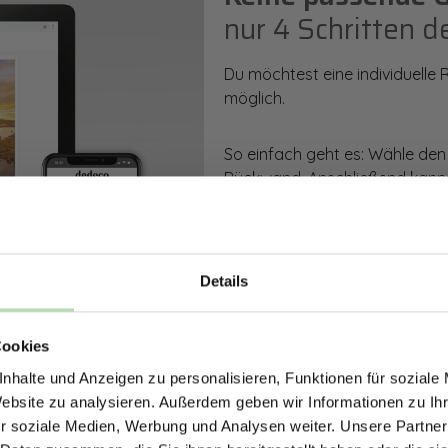
nur 4 Schritten d
Du möchtest eine individuelle
möglich.
So einfach geht es: Wähle den
Rückwand. Anschließend kanns
Zusatzveredelung auswählen.
Mithilfe unseres Konfigurators
dargestellt. Parallel erhältst d
Details
bestellen kannst.
ERHALTE 5% RABAT
Cookies
DEINE RÜCKWÄ
Zum Konfigurator
nhalte und Anzeigen zu personalisieren, Funktionen für soziale
Jetzt zum Newsletter anmel
Website zu analysieren. Außerdem geben wir Informationen zu I
r soziale Medien, Werbung und Analysen weiter. Unsere Partner