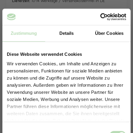
Lieferzeit:
10-14 Werktage / Versandkostenfrei in DE
Zustimmung
Details
Über Cookies
Diese Webseite verwendet Cookies
Wir verwenden Cookies, um Inhalte und Anzeigen zu
personalisieren, Funktionen für soziale Medien anbieten
zu können und die Zugriffe auf unsere Website zu
analysieren. Außerdem geben wir Informationen zu Ihrer
Verwendung unserer Website an unsere Partner für
soziale Medien, Werbung und Analysen weiter. Unsere
Partner führen diese Informationen möglicherweise mit
ERHALTE 5% RABATT AUF
weiteren Daten zusammen, die Sie ihnen bereitgestellt
DEINE RÜCKWÄNDE
haben oder die sie im Rahmen Ihrer Nutzung der Dienste
Jetzt zum Newsletter anmelden.
gesammelt haben.
Keine passende Größe gefunden? -
Einwilligungsauswahl