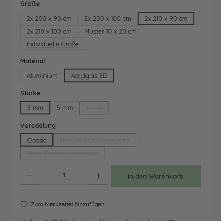
auswählen
Größe
2x 200 x 90 cm
2x 200 x 100 cm
2x 210 x 90 cm
2x 210 x 100 cm
Muster 10 x 20 cm
Individuelle Größe
auswählen
Material
Aluminium
Acrylglas 3D
auswählen
Stärke
3 mm
5 mm
6 mm
(Diese Option ist zurzeit nicht verfügbar.)
auswählen
Veredelung
Classic
Nano-Protect hochglanz
(Diese Option ist zurzeit nicht verfügbar.)
Nano-Protect seidenmatt
(Diese Option ist zurzeit nicht verfügbar.)
Produkt Anzahl: Gib den gewünschten Wert ein oder benutze die Schaltfläche
In den Warenkorb
Zum Merkzettel hinzufügen