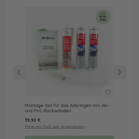
Montage-Set für das Anbringen von Alu-
Dus
und PVC-Rückwänden
Ba
Regulärer Preis:
Reg
39,90 €
57
Preise inkl. MwSt. zzgl. Versandkosten
Prei