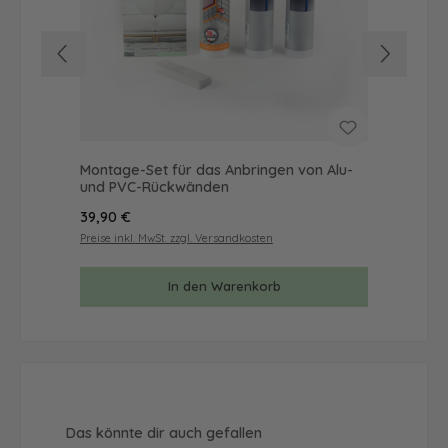
Montage-Set für das Anbringen von Alu-
Mus
und PVC-Rückwänden
& 
Regulärer Preis:
Reg
39,90 €
9,9
Preise inkl. MwSt. zzgl. Versandkosten
Prei
In den Warenkorb
Produktgalerie überspringen
Das könnte dir auch gefallen