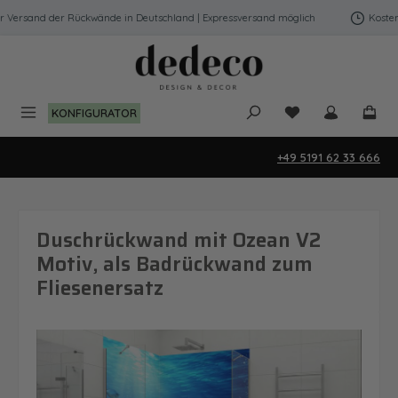
Zum Hauptinhalt springen
Versand der Rückwände in Deutschland | Expressversand möglich
Kostenfr
Du hast 0 Produk
KONFIGURATOR
+49 5191 62 33 666
Duschrückwand mit Ozean V2
Motiv, als Badrückwand zum
Fliesenersatz
Bildergalerie überspringen