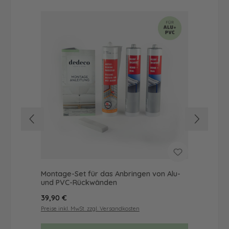
Montage-Set für das Anbringen von Alu-
Dus
und PVC-Rückwänden
Ba
Regulärer Preis:
Reg
39,90 €
57
Preise inkl. MwSt. zzgl. Versandkosten
Prei