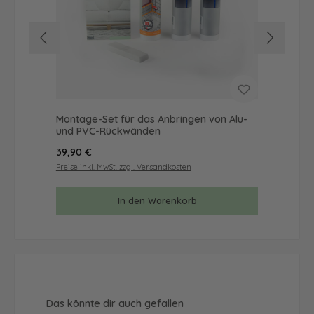
Montage-Set für das Anbringen von Alu-
Mus
und PVC-Rückwänden
& 
Regulärer Preis:
Reg
39,90 €
9,9
Preise inkl. MwSt. zzgl. Versandkosten
Prei
In den Warenkorb
Produktgalerie überspringen
Das könnte dir auch gefallen