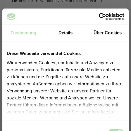
Lieferzeit:
10-14 Werktage / Versandkostenfrei in DE
Zustimmung
Details
Über Cookies
Diese Webseite verwendet Cookies
Wir verwenden Cookies, um Inhalte und Anzeigen zu
personalisieren, Funktionen für soziale Medien anbieten
zu können und die Zugriffe auf unsere Website zu
analysieren. Außerdem geben wir Informationen zu Ihrer
Verwendung unserer Website an unsere Partner für
soziale Medien, Werbung und Analysen weiter. Unsere
Partner führen diese Informationen möglicherweise mit
ERHALTE 5% RABATT AUF
weiteren Daten zusammen, die Sie ihnen bereitgestellt
DEINE RÜCKWÄNDE
haben oder die sie im Rahmen Ihrer Nutzung der Dienste
Jetzt zum Newsletter anmelden.
gesammelt haben.
Keine passende Größe gefunden? -
Einwilligungsauswahl