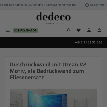
Zum Hauptinhalt springen
 der Rückwände in Deutschland | Expressversand möglich
Kostenfreier Ve
Du hast 0 Produk
KONFIGURATOR
+49 5191 62 33 666
Duschrückwand mit Ozean V2
Motiv, als Badrückwand zum
Fliesenersatz
Bildergalerie überspringen