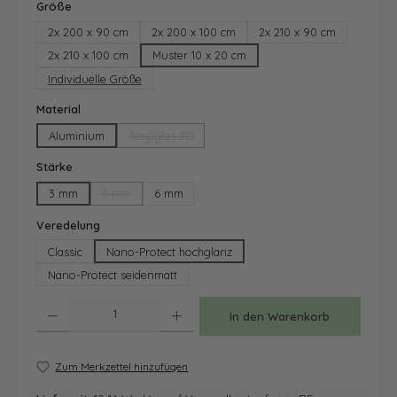
auswählen
Größe
2x 200 x 90 cm
2x 200 x 100 cm
2x 210 x 90 cm
2x 210 x 100 cm
Muster 10 x 20 cm
Individuelle Größe
auswählen
Material
Aluminium
Acrylglas 3D
(Diese Option ist zurzeit nicht verfügbar.)
auswählen
Stärke
3 mm
5 mm
6 mm
(Diese Option ist zurzeit nicht verfügbar.)
auswählen
Veredelung
Classic
Nano-Protect hochglanz
Nano-Protect seidenmatt
Produkt Anzahl: Gib den gewünschten Wert ein oder benutze die Schaltfläche
In den Warenkorb
Zum Merkzettel hinzufügen