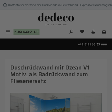
Zum Hauptinhalt springen
Kostenfreier Versand der Rückwände in Deutschland | Expressversand möglich
Du hast 0 Produk
KONFIGURATOR
+49 5191 62 33 666
Duschrückwand mit Ozean V1
Motiv, als Badrückwand zum
Fliesenersatz
Bildergalerie überspringen