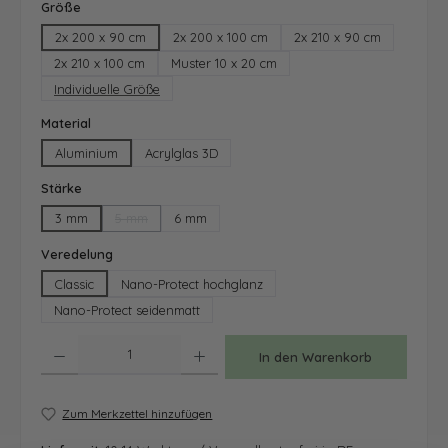
auswählen
Größe
2x 200 x 90 cm
2x 200 x 100 cm
2x 210 x 90 cm
2x 210 x 100 cm
Muster 10 x 20 cm
Individuelle Größe
auswählen
Material
Aluminium
Acrylglas 3D
auswählen
Stärke
3 mm
5 mm
6 mm
(Diese Option ist zurzeit nicht verfügbar.)
auswählen
Veredelung
Classic
Nano-Protect hochglanz
Nano-Protect seidenmatt
Produkt Anzahl: Gib den gewünschten Wert ein oder benutze die Schaltfläche
In den Warenkorb
Zum Merkzettel hinzufügen