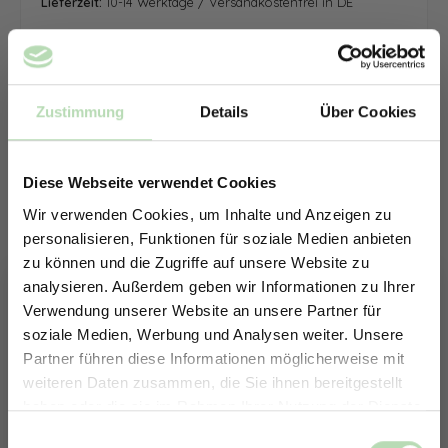
Lieferzeit:
10-14 Werktage / Versandkostenfrei in DE
Zustimmung
Details
Über Cookies
Diese Webseite verwendet Cookies
Wir verwenden Cookies, um Inhalte und Anzeigen zu
personalisieren, Funktionen für soziale Medien anbieten
zu können und die Zugriffe auf unsere Website zu
analysieren. Außerdem geben wir Informationen zu Ihrer
Verwendung unserer Website an unsere Partner für
soziale Medien, Werbung und Analysen weiter. Unsere
Partner führen diese Informationen möglicherweise mit
ERHALTE 5% RABATT AUF
weiteren Daten zusammen, die Sie ihnen bereitgestellt
DEINE RÜCKWÄNDE
haben oder die sie im Rahmen Ihrer Nutzung der Dienste
Jetzt zum Newsletter anmelden.
gesammelt haben.
Keine passende Größe gefunden? -
Einwilligungsauswahl