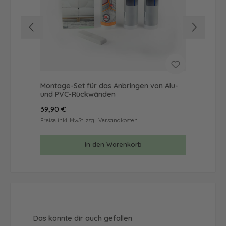
Montage-Set für das Anbringen von Alu-
Mus
und PVC-Rückwänden
& 
Regulärer Preis:
Reg
39,90 €
9,9
Preise inkl. MwSt. zzgl. Versandkosten
Prei
In den Warenkorb
Produktgalerie überspringen
Das könnte dir auch gefallen