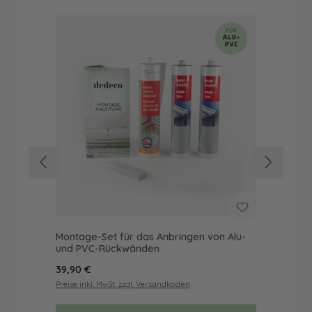
Montage-Set für das Anbringen von Alu-
Dus
und PVC-Rückwänden
Ba
Regulärer Preis:
Reg
39,90 €
49
Preise inkl. MwSt. zzgl. Versandkosten
Prei