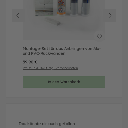
Montage-Set für das Anbringen von Alu-
Mus
und PVC-Rückwänden
& 
Regulärer Preis:
Reg
39,90 €
9,9
Preise inkl. MwSt. zzgl. Versandkosten
Prei
In den Warenkorb
Produktgalerie überspringen
Das könnte dir auch gefallen