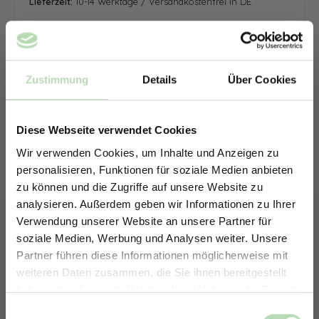
Lieferzeit:
10-14 Werktage / Versandkostenfrei in DE
Zustimmung
Details
Über Cookies
Diese Webseite verwendet Cookies
Wir verwenden Cookies, um Inhalte und Anzeigen zu
personalisieren, Funktionen für soziale Medien anbieten
zu können und die Zugriffe auf unsere Website zu
analysieren. Außerdem geben wir Informationen zu Ihrer
Verwendung unserer Website an unsere Partner für
soziale Medien, Werbung und Analysen weiter. Unsere
Partner führen diese Informationen möglicherweise mit
ERHALTE 5% RABATT AUF
weiteren Daten zusammen, die Sie ihnen bereitgestellt
DEINE RÜCKWÄNDE
haben oder die sie im Rahmen Ihrer Nutzung der Dienste
Jetzt zum Newsletter anmelden.
gesammelt haben.
Keine passende Größe gefunden? -
Einwilligungsauswahl