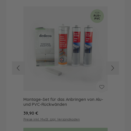
Montage-Set für das Anbringen von Alu-
Dus
und PVC-Rückwänden
Ba
Regulärer Preis:
Reg
39,90 €
49
Preise inkl. MwSt. zzgl. Versandkosten
Prei