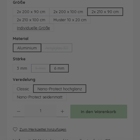
auswählen
Größe
2x 200 x 90 cm
2x 200 x 100 cm
2x 210 x 90 cm
2x 210 x 100 cm
Muster 10 x 20 cm
Individuelle Größe
auswählen
Material
Aluminium
Acrylglas 3D
(Diese Option ist zurzeit nicht verfügbar.)
auswählen
Stärke
3 mm
5 mm
6 mm
(Diese Option ist zurzeit nicht verfügbar.)
auswählen
Veredelung
Classic
Nano-Protect hochglanz
Nano-Protect seidenmatt
Produkt Anzahl: Gib den gewünschten Wert ein oder benutze die Schaltfläche
In den Warenkorb
Zum Merkzettel hinzufügen