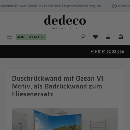
Zum Hauptinhalt springen
ersand der Rückwände in Deutschland | Expressversand möglich
Kostenfre
Du hast 0 Produk
KONFIGURATOR
+49 5191 62 33 666
Duschrückwand mit Ozean V1
Motiv, als Badrückwand zum
Fliesenersatz
Bildergalerie überspringen