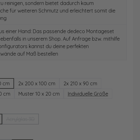
 zu reinigen, sondern bietet dadurch kaum
äche für weiteren Schmutz und erleichtert somit die
ung
aus einer Hand: Das passende dedeco Montageset
 ebenfalls in unserem Shop. Auf Anfrage bzw. mithilfe
nfigurators kannst du deine perfekten
wände auf Maß bestellen
hlen
0 cm
2x 200 x 100 cm
2x 210 x 90 cm
00 cm
Muster 10 x 20 cm
Individuelle Größe
wählen
Acrylglas 3D
(Diese Option ist zurzeit nicht verfügbar.)
ählen