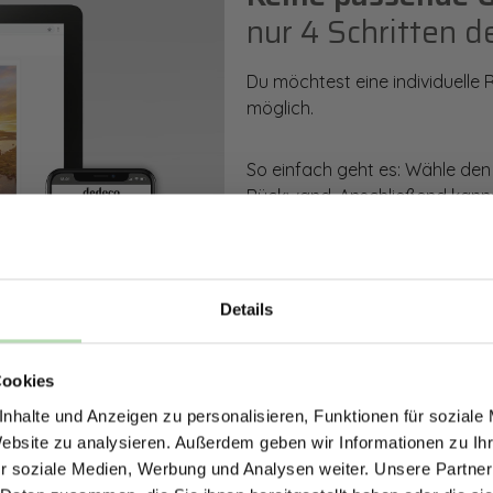
nur 4 Schritten d
Du möchtest eine individuelle
möglich.
So einfach geht es: Wähle den
Rückwand. Anschließend kanns
Zusatzveredelung auswählen.
Mithilfe unseres Konfigurators
dargestellt. Parallel erhältst d
Details
bestellen kannst.
ERHALTE 5% RABAT
Cookies
DEINE RÜCKWÄ
Zum Konfigurator
nhalte und Anzeigen zu personalisieren, Funktionen für soziale
Jetzt zum Newsletter anmel
Website zu analysieren. Außerdem geben wir Informationen zu I
r soziale Medien, Werbung und Analysen weiter. Unsere Partner