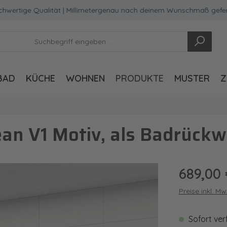
ige Qualität | Millimetergenau nach deinem Wunschmaß gefertigt
BAD
KÜCHE
WOHNEN
PRODUKTE
MUSTER
Z
n V1 Motiv, als Badrückw
Regulärer Pre
689,00 
Preise inkl. M
Sofort ver