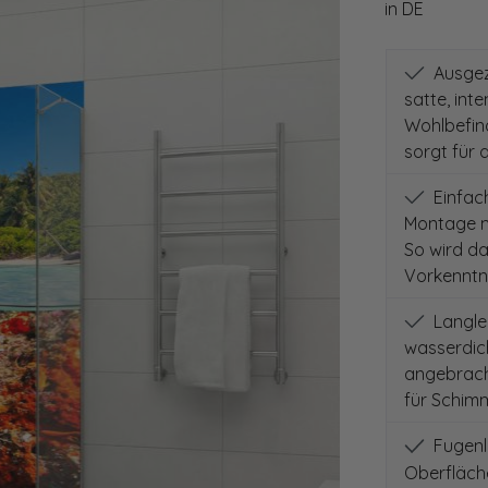
in DE
Ausgeze
satte, int
Wohlbefind
sorgt für 
Einfach
Montage m
So wird d
Vorkenntni
Langleb
wasserdich
angebracht
für Schimm
Fugenlo
Oberfläch