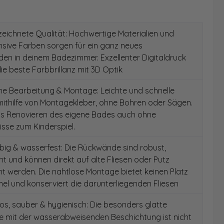
ichnete Qualität: Hochwertige Materialien und
ensive Farben sorgen für ein ganz neues
en in deinem Badezimmer. Exzellenter Digitaldruck
die beste Farbbrillanz mit 3D Optik
e Bearbeitung & Montage: Leichte und schnelle
ithilfe von Montagekleber, ohne Bohren oder Sägen.
as Renovieren des eigene Bades auch ohne
sse zum Kinderspiel.
ig & wasserfest: Die Rückwände sind robust,
t und können direkt auf alte Fliesen oder Putz
 werden. Die nahtlose Montage bietet keinen Platz
el und konserviert die darunterliegenden Fliesen
s, sauber & hygienisch: Die besonders glatte
e mit der wasserabweisenden Beschichtung ist nicht