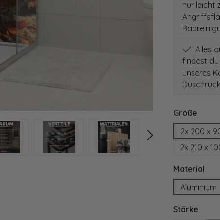
nur leicht
Angriffsfl
Badreinig
Alles 
findest du
unseres Ko
Duschrück
auswä
Größe
2x 200 x 9
2x 210 x 1
aus
Material
Aluminium
ausw
Stärke