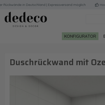
ckwände in Deutschland | Expressversand möglich
Hochwert
m Hauptinhalt springen
Zur Suche springen
Zur Hauptnavigation springen
KONFIGURATOR
Duschrückwand mit Ozea
Bildergalerie überspringen