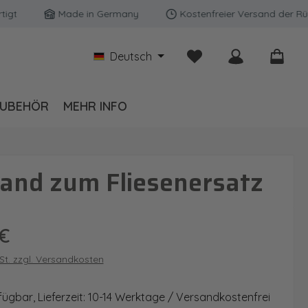
Made in Germany
Kostenfreier Versand der Rückwän
Du hast 0 Produkte auf
Deutsch
UBEHÖR
MEHR INFO
and zum Fliesenersatz
is:
€
wSt. zzgl. Versandkosten
fügbar, Lieferzeit: 10-14 Werktage / Versandkostenfrei