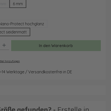
 mm
6 mm
(Diese Option ist zurzeit nicht verfügbar.)
auswählen
Nano-Protect hochglanz
ect seidenmatt
: Gib den gewünschten Wert ein oder benutze die Schaltflächen um 
In den Warenkorb
tel hinzufügen
0-14 Werktage / Versandkostenfrei in DE
Größe gefunden? -
Erstelle in