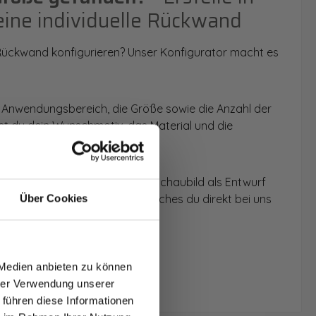
eine individuelle Rückwand
 Rückwand konfigurieren? Unser Konfigurator macht es
 Anwendungsbereich, die Größe sowie die Anzahl der
t du dein Wunschmotiv, das Material und die
 werden dir die Rückwände im Schaubild als Entwurf
u dein individuelles Angebot, welches du direkt bei uns
Über Cookies
T AUF
NDE
 Medien anbieten zu können
den.
hrer Verwendung unserer
 führen diese Informationen