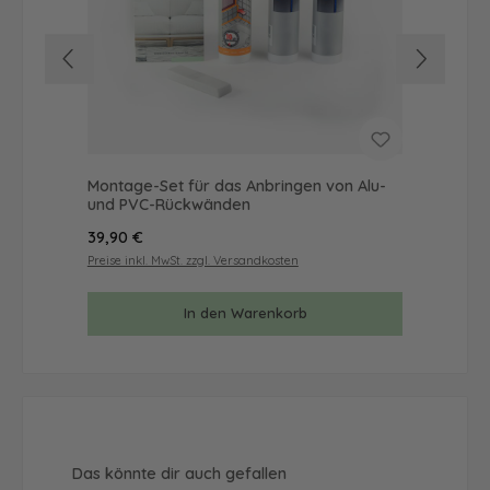
Montage-Set für das Anbringen von Alu-
Mus
und PVC-Rückwänden
& 
Regulärer Preis:
Reg
39,90 €
9,9
Preise inkl. MwSt. zzgl. Versandkosten
Prei
In den Warenkorb
Produktgalerie überspringen
Das könnte dir auch gefallen