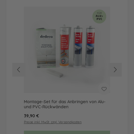
Montage-Set für das Anbringen von Alu-
Dus
und PVC-Rückwänden
Ba
Regulärer Preis:
Reg
39,90 €
49
Preise inkl. MwSt. zzgl. Versandkosten
Prei