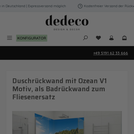
Zum Hauptinhalt springen
 Deutschland | Expressversand möglich
Kostenfreier Versand der Rückwän
Du hast 0 Produk
KONFIGURATOR
+49 5191 62 33 666
Duschrückwand mit Ozean V1
Motiv, als Badrückwand zum
Fliesenersatz
Bildergalerie überspringen