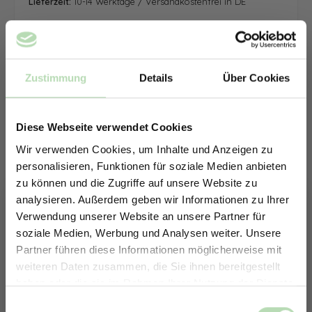
Lieferzeit:
10-14 Werktage / Versandkostenfrei in DE
Zustimmung
Details
Über Cookies
Diese Webseite verwendet Cookies
Wir verwenden Cookies, um Inhalte und Anzeigen zu
personalisieren, Funktionen für soziale Medien anbieten
zu können und die Zugriffe auf unsere Website zu
analysieren. Außerdem geben wir Informationen zu Ihrer
Verwendung unserer Website an unsere Partner für
soziale Medien, Werbung und Analysen weiter. Unsere
Partner führen diese Informationen möglicherweise mit
ERHALTE 5% RABATT AUF
weiteren Daten zusammen, die Sie ihnen bereitgestellt
DEINE RÜCKWÄNDE
haben oder die sie im Rahmen Ihrer Nutzung der Dienste
Jetzt zum Newsletter anmelden.
gesammelt haben.
Keine passende Größe gefunden? -
Einwilligungsauswahl