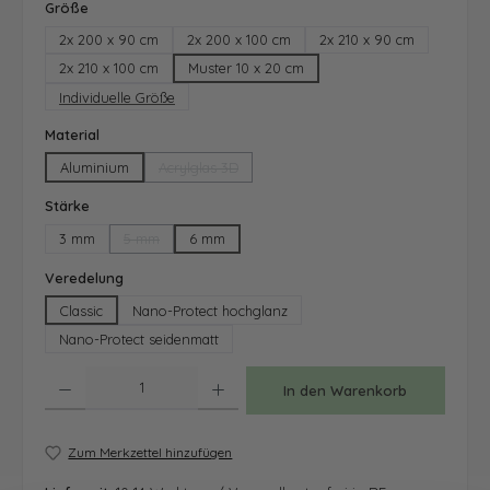
auswählen
Größe
2x 200 x 90 cm
2x 200 x 100 cm
2x 210 x 90 cm
2x 210 x 100 cm
Muster 10 x 20 cm
Individuelle Größe
auswählen
Material
Aluminium
Acrylglas 3D
(Diese Option ist zurzeit nicht verfügbar.)
auswählen
Stärke
3 mm
5 mm
6 mm
(Diese Option ist zurzeit nicht verfügbar.)
auswählen
Veredelung
Classic
Nano-Protect hochglanz
Nano-Protect seidenmatt
Produkt Anzahl: Gib den gewünschten Wert ein oder benutze die Schaltfläche
In den Warenkorb
Zum Merkzettel hinzufügen