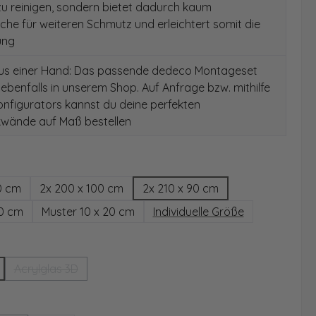
 zu reinigen, sondern bietet dadurch kaum
äche für weiteren Schmutz und erleichtert somit die
ung
aus einer Hand: Das passende dedeco Montageset
 ebenfalls in unserem Shop. Auf Anfrage bzw. mithilfe
nfigurators kannst du deine perfekten
wände auf Maß bestellen
hlen
0 cm
2x 200 x 100 cm
2x 210 x 90 cm
00 cm
Muster 10 x 20 cm
Individuelle Größe
wählen
Acrylglas 3D
(Diese Option ist zurzeit nicht verfügbar.)
ählen