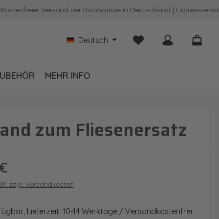
freier Versand der Rückwände in Deutschland | Expressversand mö
Du hast 0 Produkte auf
Deutsch
UBEHÖR
MEHR INFO
and zum Fliesenersatz
is:
 €
wSt. zzgl. Versandkosten
fügbar, Lieferzeit: 10-14 Werktage / Versandkostenfrei