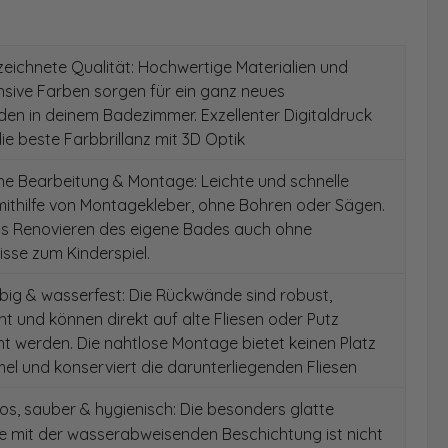
ichnete Qualität: Hochwertige Materialien und
ensive Farben sorgen für ein ganz neues
en in deinem Badezimmer. Exzellenter Digitaldruck
die beste Farbbrillanz mit 3D Optik
e Bearbeitung & Montage: Leichte und schnelle
ithilfe von Montagekleber, ohne Bohren oder Sägen.
as Renovieren des eigene Bades auch ohne
sse zum Kinderspiel.
ig & wasserfest: Die Rückwände sind robust,
t und können direkt auf alte Fliesen oder Putz
 werden. Die nahtlose Montage bietet keinen Platz
el und konserviert die darunterliegenden Fliesen
s, sauber & hygienisch: Die besonders glatte
e mit der wasserabweisenden Beschichtung ist nicht