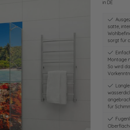
in DE
Ausgeze
satte, int
Wohlbefind
sorgt für 
Einfach
Montage m
So wird d
Vorkenntni
Langleb
wasserdich
angebracht
für Schimm
Fugenlo
Oberfläch