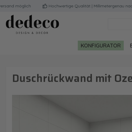
d möglich
Hochwertige Qualität | Millimetergenau nach de
m Hauptinhalt springen
Zur Suche springen
Zur Hauptnavigation springen
KONFIGURATOR
Duschrückwand mit Ozea
Bildergalerie überspringen