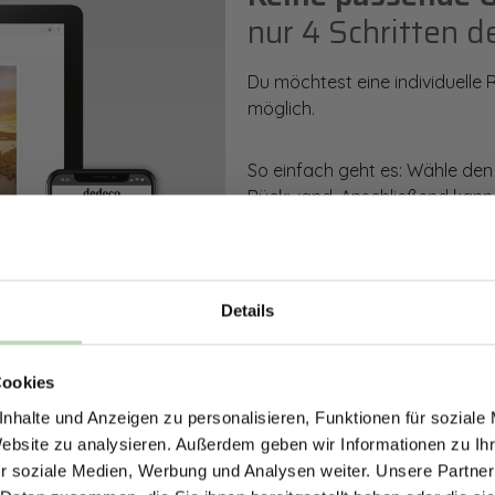
nur 4 Schritten d
Du möchtest eine individuelle
möglich.
So einfach geht es: Wähle den
Rückwand. Anschließend kanns
Zusatzveredelung auswählen.
Mithilfe unseres Konfigurators
dargestellt. Parallel erhältst d
Details
bestellen kannst.
ERHALTE 5% RABAT
Cookies
DEINE RÜCKWÄ
Zum Konfigurator
nhalte und Anzeigen zu personalisieren, Funktionen für soziale
Jetzt zum Newsletter anmel
Website zu analysieren. Außerdem geben wir Informationen zu I
r soziale Medien, Werbung und Analysen weiter. Unsere Partner