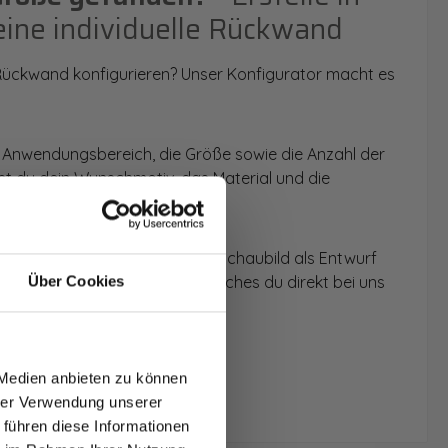
eine individuelle Rückwand
 Rückwand konfigurieren? Unser Konfigurator macht es
 Anwendungsbereich, die Größe sowie die Anzahl der
t du dein Wunschmotiv, das Material und die
 werden dir die Rückwände im Schaubild als Entwurf
u dein individuelles Angebot, welches du direkt bei uns
Über Cookies
T AUF
NDE
 Medien anbieten zu können
den.
hrer Verwendung unserer
 führen diese Informationen