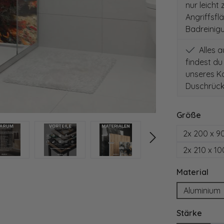
nur leicht
Angriffsfl
Badreinig
Alles 
findest du
unseres Ko
Duschrück
auswä
Größe
2x 200 x 9
2x 210 x 1
aus
Material
Aluminium
ausw
Stärke