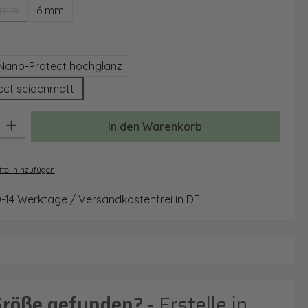
 mm
6 mm
(Diese Option ist zurzeit nicht verfügbar.)
auswählen
Nano-Protect hochglanz
ect seidenmatt
: Gib den gewünschten Wert ein oder benutze die Schaltflächen um 
In den Warenkorb
tel hinzufügen
0-14 Werktage / Versandkostenfrei in DE
Größe gefunden? -
Erstelle in