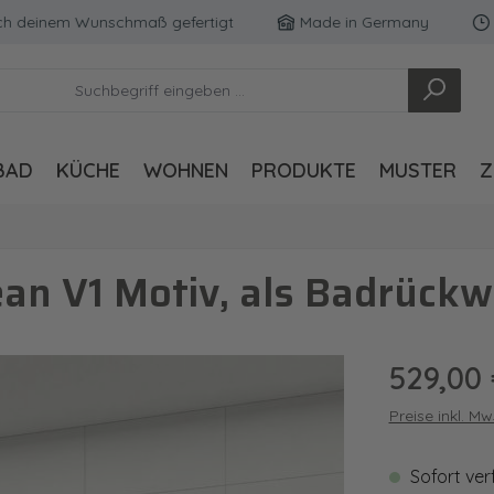
inem Wunschmaß gefertigt
Made in Germany
Kosten
BAD
KÜCHE
WOHNEN
PRODUKTE
MUSTER
Z
n V1 Motiv, als Badrückw
Regulärer Pre
529,00
Preise inkl. M
Sofort ver