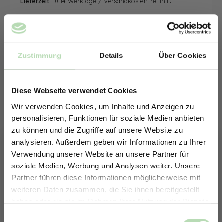
Lieferzeit:
10-14 Werktage / Versandkostenfrei in DE
Zustimmung
Details
Über Cookies
Diese Webseite verwendet Cookies
Wir verwenden Cookies, um Inhalte und Anzeigen zu
personalisieren, Funktionen für soziale Medien anbieten
zu können und die Zugriffe auf unsere Website zu
analysieren. Außerdem geben wir Informationen zu Ihrer
Verwendung unserer Website an unsere Partner für
soziale Medien, Werbung und Analysen weiter. Unsere
Partner führen diese Informationen möglicherweise mit
ERHALTE 5% RABATT AUF
weiteren Daten zusammen, die Sie ihnen bereitgestellt
DEINE RÜCKWÄNDE
haben oder die sie im Rahmen Ihrer Nutzung der Dienste
Jetzt zum Newsletter anmelden.
gesammelt haben.
Keine passende Größe gefunden? -
Einwilligungsauswahl