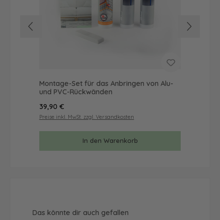
Montage-Set für das Anbringen von Alu-
Mus
und PVC-Rückwänden
& 
Regulärer Preis:
Reg
39,90 €
9,9
Preise inkl. MwSt. zzgl. Versandkosten
Prei
In den Warenkorb
Produktgalerie überspringen
Das könnte dir auch gefallen