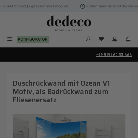
Zum Hauptinhalt springen
 Deutschland | Expressversand möglich
Kostenfreier Versand der Rückwän
Du hast 0 Produk
KONFIGURATOR
+49 5191 62 33 666
Duschrückwand mit Ozean V1
Motiv, als Badrückwand zum
Fliesenersatz
Bildergalerie überspringen