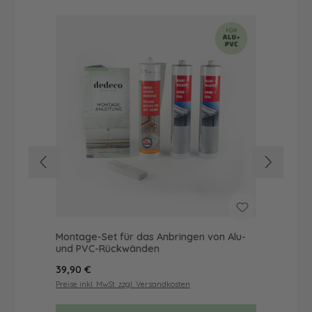
Montage-Set für das Anbringen von Alu-
Dus
und PVC-Rückwänden
Ba
Regulärer Preis:
Reg
39,90 €
49
Preise inkl. MwSt. zzgl. Versandkosten
Prei