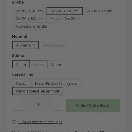
auswählen
Größe
2x 200 x 90 cm
2x 200 x 100 cm
2x 210 x 90 cm
2x 210 x 100 cm
Muster 10 x 20 cm
Individuelle Größe
auswählen
Material
Aluminium
Acrylglas 3D
(Diese Option ist zurzeit nicht verfügbar.)
auswählen
Stärke
3 mm
5 mm
6 mm
(Diese Option ist zurzeit nicht verfügbar.)
auswählen
Veredelung
Classic
Nano-Protect hochglanz
Nano-Protect seidenmatt
Produkt Anzahl: Gib den gewünschten Wert ein oder benutze die Schaltfläche
In den Warenkorb
Zum Merkzettel hinzufügen