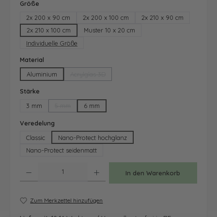
auswählen
Größe
2x 200 x 90 cm
2x 200 x 100 cm
2x 210 x 90 cm
2x 210 x 100 cm
Muster 10 x 20 cm
Individuelle Größe
auswählen
Material
Aluminium
Acrylglas 3D
(Diese Option ist zurzeit nicht verfügbar.)
auswählen
Stärke
3 mm
5 mm
6 mm
(Diese Option ist zurzeit nicht verfügbar.)
auswählen
Veredelung
Classic
Nano-Protect hochglanz
Nano-Protect seidenmatt
Produkt Anzahl: Gib den gewünschten Wert ein oder benutze die Schaltfläche
In den Warenkorb
Zum Merkzettel hinzufügen