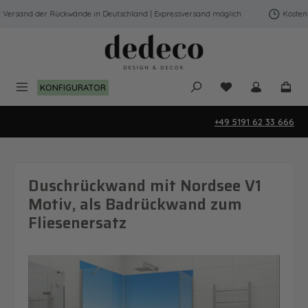
Zum Hauptinhalt springen
ersand der Rückwände in Deutschland | Expressversand möglich
Kostenfre
Du hast 0 Produk
KONFIGURATOR
+49 5191 62 33 666
Duschrückwand mit Nordsee V1
Motiv, als Badrückwand zum
Fliesenersatz
Bildergalerie überspringen