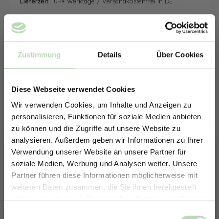
Lieferzeit:
10-14 Werktage / Versandkostenfrei in DE
Zustimmung
Details
Über Cookies
Diese Webseite verwendet Cookies
Wir verwenden Cookies, um Inhalte und Anzeigen zu
personalisieren, Funktionen für soziale Medien anbieten
zu können und die Zugriffe auf unsere Website zu
analysieren. Außerdem geben wir Informationen zu Ihrer
Verwendung unserer Website an unsere Partner für
soziale Medien, Werbung und Analysen weiter. Unsere
Partner führen diese Informationen möglicherweise mit
ERHALTE 5% RABATT AUF
weiteren Daten zusammen, die Sie ihnen bereitgestellt
DEINE RÜCKWÄNDE
haben oder die sie im Rahmen Ihrer Nutzung der Dienste
Jetzt zum Newsletter anmelden.
gesammelt haben.
Keine passende Größe gefunden? -
Einwilligungsauswahl