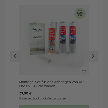
Montage-Set für das Anbringen von Alu-
Dus
und PVC-Rückwänden
Ba
Regulärer Preis:
Reg
39,90 €
19,
Preise inkl. MwSt. zzgl. Versandkosten
Prei