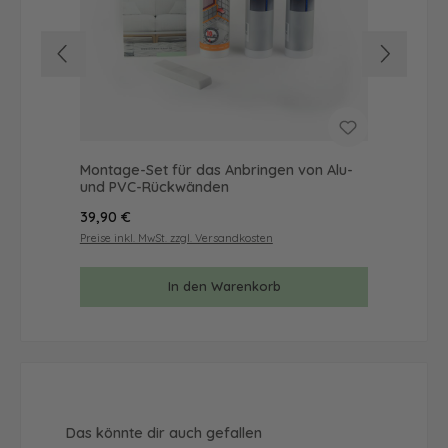
Montage-Set für das Anbringen von Alu-
Mus
und PVC-Rückwänden
& 
Regulärer Preis:
Reg
39,90 €
9,9
Preise inkl. MwSt. zzgl. Versandkosten
Prei
In den Warenkorb
Produktgalerie überspringen
Das könnte dir auch gefallen