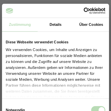
Zustimmung
Details
Über Cookies
Diese Webseite verwendet Cookies
Wir verwenden Cookies, um Inhalte und Anzeigen zu
personalisieren, Funktionen für soziale Medien anbieten
zu können und die Zugriffe auf unsere Website zu
analysieren. Außerdem geben wir Informationen zu Ihrer
Verwendung unserer Website an unsere Partner für
soziale Medien, Werbung und Analysen weiter. Unsere
Partner führen diese Informationen möglicherweise mit
ERHALTE 5% RABATT AUF
weiteren Daten zusammen, die Sie ihnen bereitgestellt
DEINE RÜCKWÄNDE
haben oder die sie im Rahmen Ihrer Nutzung der Dienste
Keine passende Größe gefunden? -
Jetzt zum Newsletter anmelden.
gesammelt haben.
Einwilligungsauswahl
Erstelle in nur 4 Schritten deine
Notwendig