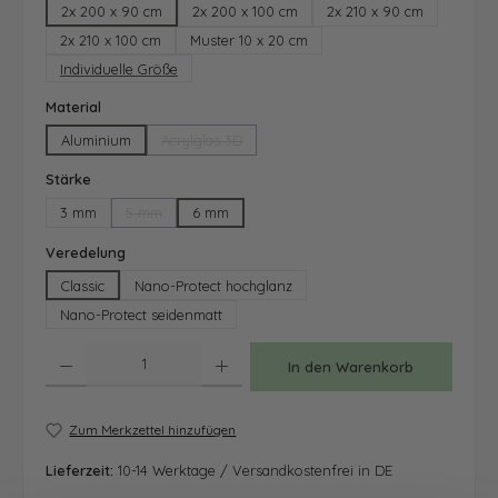
2x 200 x 90 cm
2x 200 x 100 cm
2x 210 x 90 cm
2x 210 x 100 cm
Muster 10 x 20 cm
Individuelle Größe
auswählen
Material
Aluminium
Acrylglas 3D
(Diese Option ist zurzeit nicht verfügbar.)
auswählen
Stärke
3 mm
5 mm
6 mm
(Diese Option ist zurzeit nicht verfügbar.)
auswählen
Veredelung
Classic
Nano-Protect hochglanz
Nano-Protect seidenmatt
Produkt Anzahl: Gib den gewünschten Wert ein oder benutze die Schaltfläche
In den Warenkorb
Zum Merkzettel hinzufügen
Lieferzeit:
10-14 Werktage / Versandkostenfrei in DE