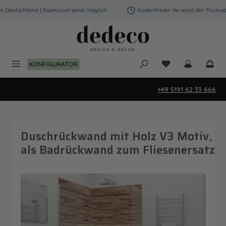
Zum Hauptinhalt springen
Deutschland | Expressversand möglich
Kostenfreier Versand der Rückwänd
Du hast 0 Produk
KONFIGURATOR
+49 5191 62 33 666
Duschrückwand mit Holz V3 Motiv,
als Badrückwand zum Fliesenersatz
Bildergalerie überspringen