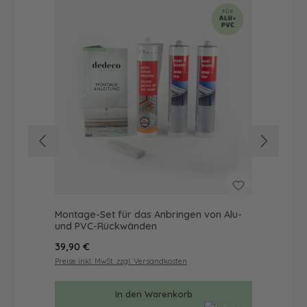
Montage-Set für das Anbringen von Alu-
Dus
und PVC-Rückwänden
Ba
Regulärer Preis:
Reg
39,90 €
42
Preise inkl. MwSt. zzgl. Versandkosten
Prei
In den Warenkorb