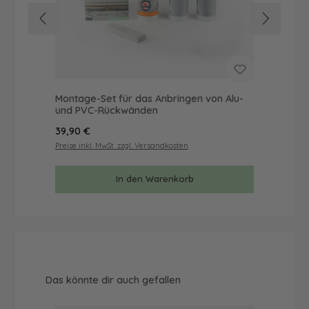
Montage-Set für das Anbringen von Alu-
Mus
und PVC-Rückwänden
& 
Regulärer Preis:
Reg
39,90 €
9,9
Preise inkl. MwSt. zzgl. Versandkosten
Prei
In den Warenkorb
Produktgalerie überspringen
Das könnte dir auch gefallen