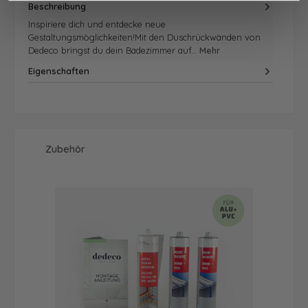
Beschreibung
Inspiriere dich und entdecke neue
Gestaltungsmöglichkeiten!Mit den Duschrückwänden von
Dedeco bringst du dein Badezimmer auf…
Mehr
Eigenschaften
Produktgalerie überspringen
Zubehör