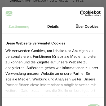
Lieferzeit:
10-14 Werktage / Versandkostenfrei in DE
Zustimmung
Details
Über Cookies
Diese Webseite verwendet Cookies
Wir verwenden Cookies, um Inhalte und Anzeigen zu
personalisieren, Funktionen für soziale Medien anbieten
zu können und die Zugriffe auf unsere Website zu
analysieren. Außerdem geben wir Informationen zu Ihrer
Verwendung unserer Website an unsere Partner für
soziale Medien, Werbung und Analysen weiter. Unsere
Partner führen diese Informationen möglicherweise mit
ERHALTE 5% RABATT AUF
weiteren Daten zusammen, die Sie ihnen bereitgestellt
DEINE RÜCKWÄNDE
haben oder die sie im Rahmen Ihrer Nutzung der Dienste
Jetzt zum Newsletter anmelden.
gesammelt haben.
Keine passende Größe gefunden? -
Einwilligungsauswahl