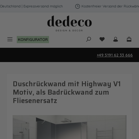
Zum Hauptinhalt springen
utschland | Expressversand möglich
Kostenfreier Versand der Rückwände 
Du hast 0 Produk
KONFIGURATOR
+49 5191 62 33 666
Duschrückwand mit Highway V1
Motiv, als Badrückwand zum
Fliesenersatz
Bildergalerie überspringen