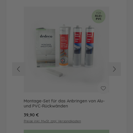
Montage-Set für das Anbringen von Alu-
Dus
und PVC-Rückwänden
Ba
Regulärer Preis:
Reg
39,90 €
65
Preise inkl. MwSt. zzgl. Versandkosten
Prei