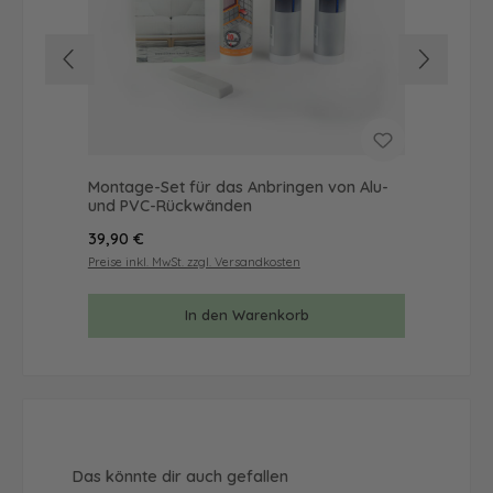
Montage-Set für das Anbringen von Alu-
Mus
und PVC-Rückwänden
& 
Regulärer Preis:
Reg
39,90 €
9,9
Preise inkl. MwSt. zzgl. Versandkosten
Prei
In den Warenkorb
Produktgalerie überspringen
Das könnte dir auch gefallen