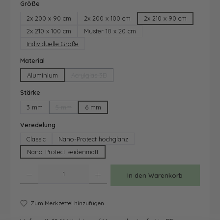
auswählen
Größe
2x 200 x 90 cm
2x 200 x 100 cm
2x 210 x 90 cm
2x 210 x 100 cm
Muster 10 x 20 cm
Individuelle Größe
auswählen
Material
Aluminium
Acrylglas 3D
(Diese Option ist zurzeit nicht verfügbar.)
auswählen
Stärke
3 mm
5 mm
6 mm
(Diese Option ist zurzeit nicht verfügbar.)
auswählen
Veredelung
Classic
Nano-Protect hochglanz
Nano-Protect seidenmatt
Produkt Anzahl: Gib den gewünschten Wert ein oder benutze die Schaltfläche
In den Warenkorb
Zum Merkzettel hinzufügen