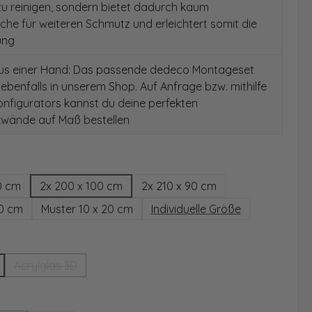
 zu reinigen, sondern bietet dadurch kaum
äche für weiteren Schmutz und erleichtert somit die
ung
aus einer Hand: Das passende dedeco Montageset
 ebenfalls in unserem Shop. Auf Anfrage bzw. mithilfe
nfigurators kannst du deine perfekten
wände auf Maß bestellen
hlen
0 cm
2x 200 x 100 cm
2x 210 x 90 cm
00 cm
Muster 10 x 20 cm
Individuelle Größe
wählen
Acrylglas 3D
(Diese Option ist zurzeit nicht verfügbar.)
ählen