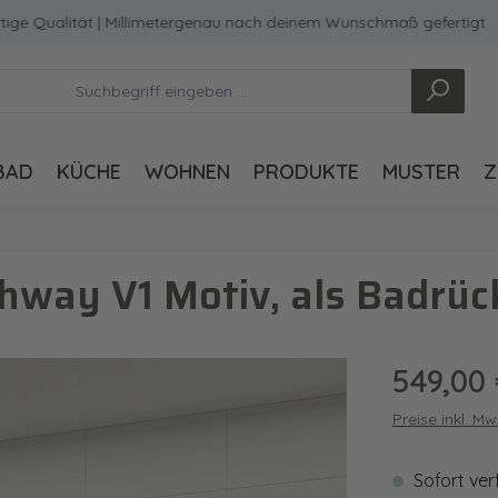
ualität | Millimetergenau nach deinem Wunschmaß gefertigt
BAD
KÜCHE
WOHNEN
PRODUKTE
MUSTER
Z
hway V1 Motiv, als Badrüc
Regulärer Pre
549,00
Preise inkl. M
Sofort ver