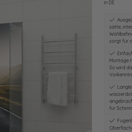
in DE
Ausgeze
satte, int
Wohlbefind
sorgt für 
Einfach
Montage m
So wird d
Vorkenntni
Langleb
wasserdich
angebracht
für Schimm
Fugenlo
Oberfläch