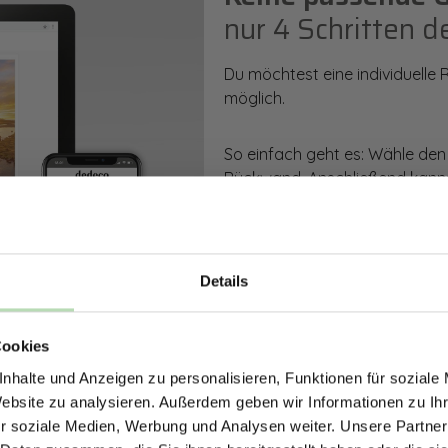
nur 4 Schritten d
Du möchtest eine individuelle
möglich.
So einfach geht es: Wähle den
Rückwand. Anschließend kanns
Zusatzveredelung auswählen.
Mithilfe unseres Konfigurators
dargestellt. Parallel erhältst d
Details
bestellen kannst.
ERHALTE 5% RABAT
Cookies
DEINE RÜCKWÄ
Zum Konfigurator
nhalte und Anzeigen zu personalisieren, Funktionen für soziale
Jetzt zum Newsletter anmel
Website zu analysieren. Außerdem geben wir Informationen zu I
r soziale Medien, Werbung und Analysen weiter. Unsere Partner