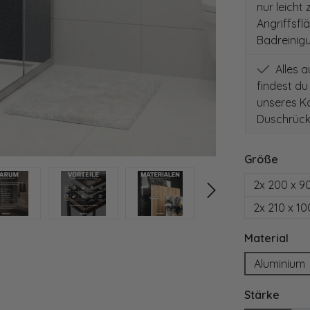
nur leicht
Angriffsfl
Badreinig
Alles 
findest du
unseres Ko
Duschrück
auswä
Größe
2x 200 x 9
2x 210 x 1
aus
Material
Aluminium
ausw
Stärke