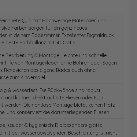
ichnete Qualität: Hochwertige Materialien und
ensive Farben sorgen für ein ganz neues
en in deinem Badezimmer. Exzellenter Digitaldruck
die beste Farbbrillanz mit 3D Optik
e Bearbeitung & Montage: Leichte und schnelle
ithilfe von Montagekleber, ohne Bohren oder Sägen.
as Renovieren des eigene Bades auch ohne
sse zum Kinderspiel.
ig & wasserfest: Die Rückwände sind robust,
t und können direkt auf alte Fliesen oder Putz
 werden. Die nahtlose Montage bietet keinen Platz
el und konserviert die darunterliegenden Fliesen
s, sauber & hygienisch: Die besonders glatte
e mit der wasserabweisenden Beschichtung ist nicht