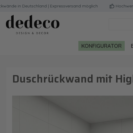
de in Deutschland | Expressversand möglich
Hochwertige Q
m Hauptinhalt springen
Zur Suche springen
Zur Hauptnavigation springen
KONFIGURATOR
Duschrückwand mit Hig
Bildergalerie überspringen