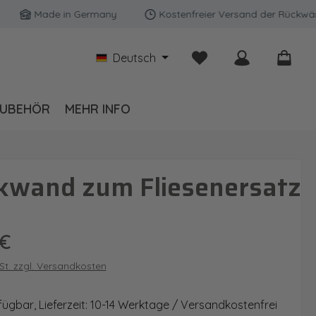
Made in Germany
Kostenfreier Versand der Rückwände in
Du hast 0 Produkte auf
Deutsch
UBEHÖR
MEHR INFO
kwand zum Fliesenersatz
is:
 €
wSt. zzgl. Versandkosten
fügbar, Lieferzeit: 10-14 Werktage / Versandkostenfrei