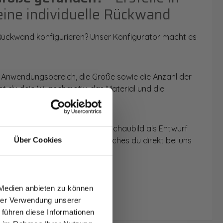
eine individuelle Rückwand
 Rückwand konfigurieren? Unser Konfigurator macht es
 Anwendungsbereich, die Größe sowie die Anzahl der
t du dein Wunschmotiv, das Material und die
 werden dir die Rückwände im Schaubild als Entwurf
u dein individuelles Angebot, welches du direkt bei uns
Über Cookies
T AUF
NDE
 Medien anbieten zu können
den.
hrer Verwendung unserer
 führen diese Informationen