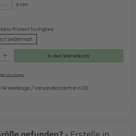
 mm
6 mm
(Diese Option ist zurzeit nicht verfügbar.)
auswählen
Nano-Protect hochglanz
ect seidenmatt
: Gib den gewünschten Wert ein oder benutze die Schaltflächen um 
In den Warenkorb
tel hinzufügen
0-14 Werktage / Versandkostenfrei in DE
Größe gefunden? -
Erstelle in