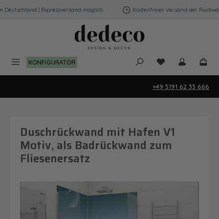
Zum Hauptinhalt springen
eutschland | Expressversand möglich
Kostenfreier Versand der Rückwände
Du hast 0 Produk
KONFIGURATOR
+49 5191 62 33 666
Duschrückwand mit Hafen V1
Motiv, als Badrückwand zum
Fliesenersatz
Bildergalerie überspringen