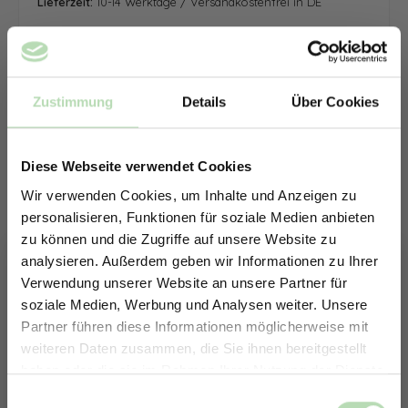
Lieferzeit:
10-14 Werktage / Versandkostenfrei in DE
Zustimmung
Details
Über Cookies
Diese Webseite verwendet Cookies
Wir verwenden Cookies, um Inhalte und Anzeigen zu
personalisieren, Funktionen für soziale Medien anbieten
zu können und die Zugriffe auf unsere Website zu
analysieren. Außerdem geben wir Informationen zu Ihrer
Verwendung unserer Website an unsere Partner für
soziale Medien, Werbung und Analysen weiter. Unsere
Partner führen diese Informationen möglicherweise mit
ERHALTE 5% RABATT AUF
weiteren Daten zusammen, die Sie ihnen bereitgestellt
DEINE RÜCKWÄNDE
haben oder die sie im Rahmen Ihrer Nutzung der Dienste
Jetzt zum Newsletter anmelden.
gesammelt haben.
Keine passende Größe gefunden? -
Einwilligungsauswahl