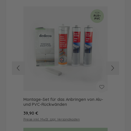
Montage-Set für das Anbringen von Alu-
Dus
und PVC-Rückwänden
Ba
Regulärer Preis:
Reg
39,90 €
62
Preise inkl. MwSt. zzgl. Versandkosten
Prei