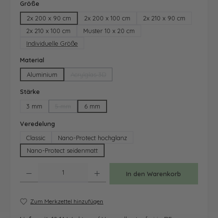
auswählen
Größe
2x 200 x 90 cm
2x 200 x 100 cm
2x 210 x 90 cm
2x 210 x 100 cm
Muster 10 x 20 cm
Individuelle Größe
auswählen
Material
Aluminium
Acrylglas 3D
(Diese Option ist zurzeit nicht verfügbar.)
auswählen
Stärke
3 mm
5 mm
6 mm
(Diese Option ist zurzeit nicht verfügbar.)
auswählen
Veredelung
Classic
Nano-Protect hochglanz
Nano-Protect seidenmatt
Produkt Anzahl: Gib den gewünschten Wert ein oder benutze die Schaltfläche
In den Warenkorb
Zum Merkzettel hinzufügen