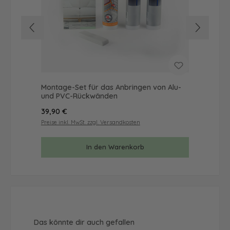
Montage-Set für das Anbringen von Alu-
Mus
und PVC-Rückwänden
& 
Regulärer Preis:
Reg
39,90 €
9,9
Preise inkl. MwSt. zzgl. Versandkosten
Prei
In den Warenkorb
Produktgalerie überspringen
Das könnte dir auch gefallen