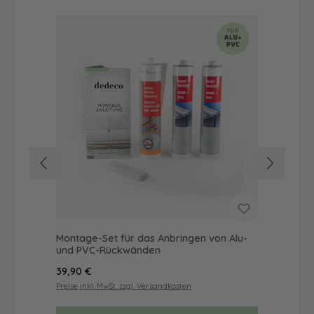
Montage-Set für das Anbringen von Alu-
Du
und PVC-Rückwänden
Mot
Regulärer Preis:
Reg
39,90 €
52
Preise inkl. MwSt. zzgl. Versandkosten
Prei