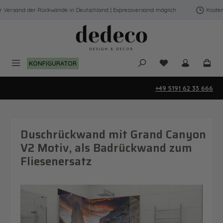
Zum Hauptinhalt springen
Versand der Rückwände in Deutschland | Expressversand möglich
Kostenfr
Du hast 0 Produk
KONFIGURATOR
+49 5191 62 33 666
Duschrückwand mit Grand Canyon
V2 Motiv, als Badrückwand zum
Fliesenersatz
Bildergalerie überspringen