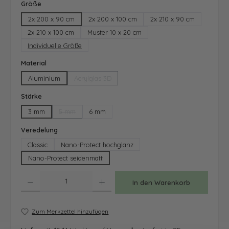
auswählen
Größe
2x 200 x 90 cm
2x 200 x 100 cm
2x 210 x 90 cm
2x 210 x 100 cm
Muster 10 x 20 cm
Individuelle Größe
auswählen
Material
Aluminium
Acrylglas 3D
(Diese Option ist zurzeit nicht verfügbar.)
auswählen
Stärke
3 mm
5 mm
6 mm
(Diese Option ist zurzeit nicht verfügbar.)
auswählen
Veredelung
Classic
Nano-Protect hochglanz
Nano-Protect seidenmatt
Produkt Anzahl: Gib den gewünschten Wert ein oder benutze die Schaltfläche
In den Warenkorb
Zum Merkzettel hinzufügen