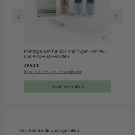
Montage-Set für das Anbringen von Alu-
Mus
und PVC-Rückwänden
& 
Regulärer Preis:
Reg
39,90 €
9,9
Preise inkl. MwSt. zzgl. Versandkosten
Prei
In den Warenkorb
Produktgalerie überspringen
Das könnte dir auch gefallen