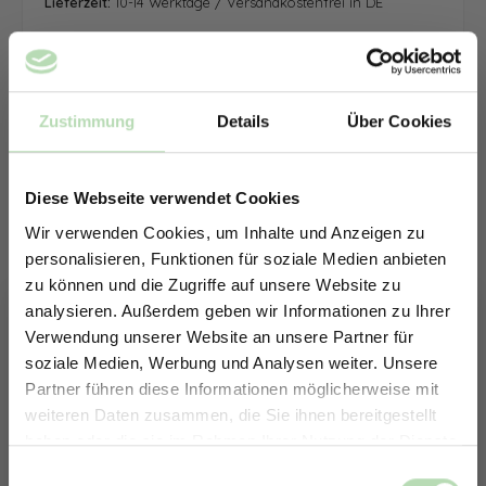
Lieferzeit:
10-14 Werktage / Versandkostenfrei in DE
Zustimmung
Details
Über Cookies
Diese Webseite verwendet Cookies
Wir verwenden Cookies, um Inhalte und Anzeigen zu
personalisieren, Funktionen für soziale Medien anbieten
zu können und die Zugriffe auf unsere Website zu
analysieren. Außerdem geben wir Informationen zu Ihrer
Verwendung unserer Website an unsere Partner für
soziale Medien, Werbung und Analysen weiter. Unsere
Partner führen diese Informationen möglicherweise mit
ERHALTE 5% RABATT AUF
weiteren Daten zusammen, die Sie ihnen bereitgestellt
DEINE RÜCKWÄNDE
haben oder die sie im Rahmen Ihrer Nutzung der Dienste
Jetzt zum Newsletter anmelden.
gesammelt haben.
Keine passende Größe gefunden? -
Einwilligungsauswahl