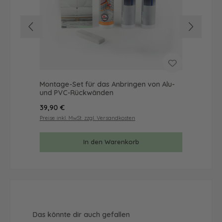
Montage-Set für das Anbringen von Alu-
Mus
und PVC-Rückwänden
& 
Regulärer Preis:
Reg
39,90 €
9,9
Preise inkl. MwSt. zzgl. Versandkosten
Prei
In den Warenkorb
Produktgalerie überspringen
Das könnte dir auch gefallen