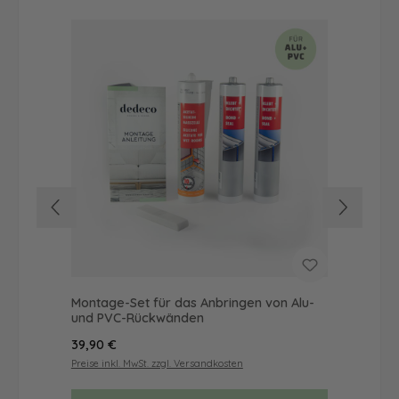
Montage-Set für das Anbringen von Alu-
Du
und PVC-Rückwänden
Mot
Regulärer Preis:
Reg
39,90 €
52
Preise inkl. MwSt. zzgl. Versandkosten
Prei