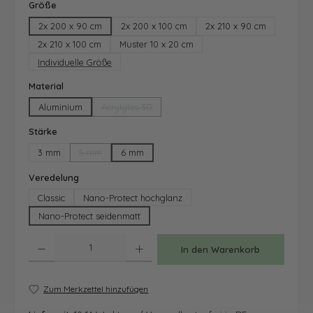
auswählen
Größe
2x 200 x 90 cm
2x 200 x 100 cm
2x 210 x 90 cm
2x 210 x 100 cm
Muster 10 x 20 cm
Individuelle Größe
auswählen
Material
Aluminium
Acrylglas 3D
(Diese Option ist zurzeit nicht verfügbar.)
auswählen
Stärke
3 mm
5 mm
6 mm
(Diese Option ist zurzeit nicht verfügbar.)
auswählen
Veredelung
Classic
Nano-Protect hochglanz
Nano-Protect seidenmatt
Produkt Anzahl: Gib den gewünschten Wert ein oder benutze die Schaltfläche
In den Warenkorb
Zum Merkzettel hinzufügen