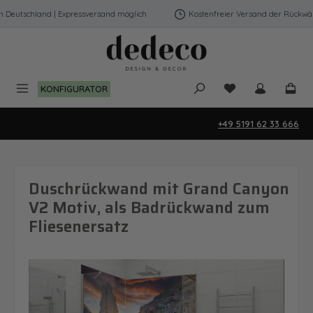
Zum Hauptinhalt springen
eutschland | Expressversand möglich
Kostenfreier Versand der Rückwände
Du hast 0 Produk
KONFIGURATOR
+49 5191 62 33 666
Duschrückwand mit Grand Canyon
V2 Motiv, als Badrückwand zum
Fliesenersatz
Bildergalerie überspringen