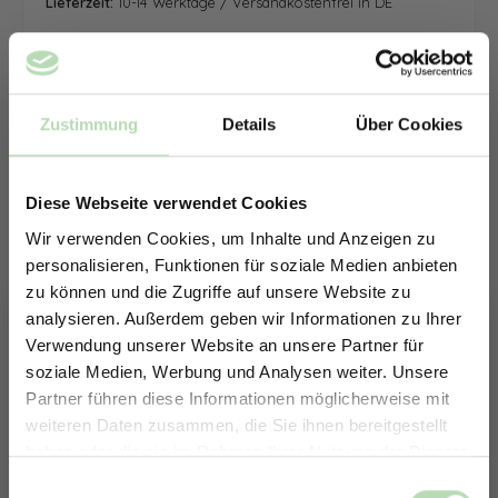
Lieferzeit:
10-14 Werktage / Versandkostenfrei in DE
Zustimmung
Details
Über Cookies
Diese Webseite verwendet Cookies
Wir verwenden Cookies, um Inhalte und Anzeigen zu
personalisieren, Funktionen für soziale Medien anbieten
zu können und die Zugriffe auf unsere Website zu
analysieren. Außerdem geben wir Informationen zu Ihrer
Verwendung unserer Website an unsere Partner für
soziale Medien, Werbung und Analysen weiter. Unsere
Partner führen diese Informationen möglicherweise mit
ERHALTE 5% RABATT AUF
weiteren Daten zusammen, die Sie ihnen bereitgestellt
DEINE RÜCKWÄNDE
haben oder die sie im Rahmen Ihrer Nutzung der Dienste
Jetzt zum Newsletter anmelden.
gesammelt haben.
Keine passende Größe gefunden? -
Einwilligungsauswahl