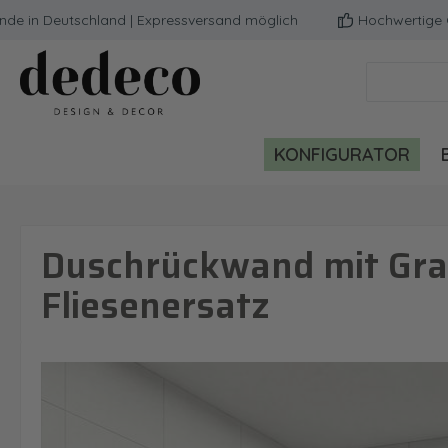
 Deutschland | Expressversand möglich
Hochwertige Qualit
m Hauptinhalt springen
Zur Suche springen
Zur Hauptnavigation springen
KONFIGURATOR
Duschrückwand mit Gra
Fliesenersatz
Bildergalerie überspringen