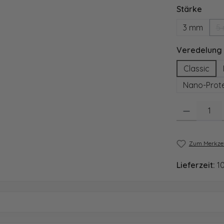
ausw
Stärke
3 mm
5
Veredelung
Classic
Nano-Prote
Produkt Anzahl
Zum Merkzet
Lieferzeit:
1