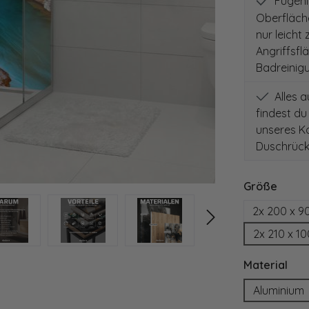
Fugenlo
Oberfläch
nur leicht
Angriffsfl
Badreinig
Alles 
findest du
unseres Ko
Duschrück
auswä
Größe
2x 200 x 9
2x 210 x 1
aus
Material
Aluminium