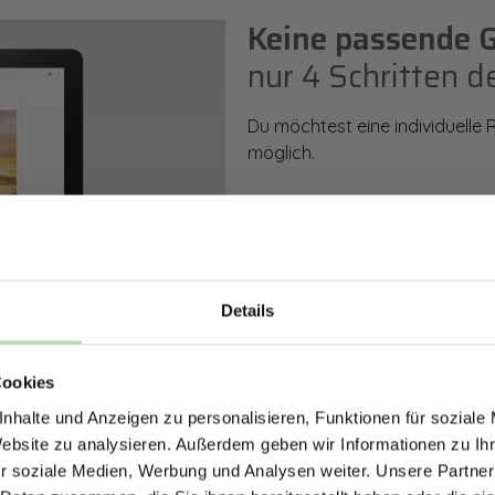
Keine passende 
nur 4 Schritten d
Du möchtest eine individuelle
möglich.
So einfach geht es: Wähle den
Rückwand. Anschließend kanns
Zusatzveredelung auswählen.
Details
Mithilfe unseres Konfigurators
ERHALTE 5% RABAT
dargestellt. Parallel erhältst d
bestellen kannst.
Cookies
DEINE RÜCKWÄ
nhalte und Anzeigen zu personalisieren, Funktionen für soziale
Jetzt zum Newsletter anmel
Website zu analysieren. Außerdem geben wir Informationen zu I
Zum Konfigurator
r soziale Medien, Werbung und Analysen weiter. Unsere Partner