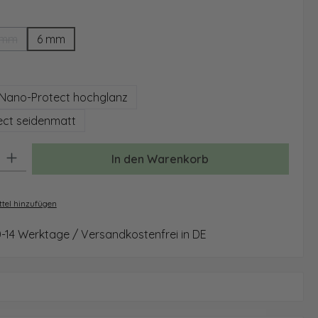
ählen
 mm
6 mm
(Diese Option ist zurzeit nicht verfügbar.)
auswählen
Nano-Protect hochglanz
ct seidenmatt
: Gib den gewünschten Wert ein oder benutze die Schaltflächen um 
In den Warenkorb
tel hinzufügen
0-14 Werktage / Versandkostenfrei in DE