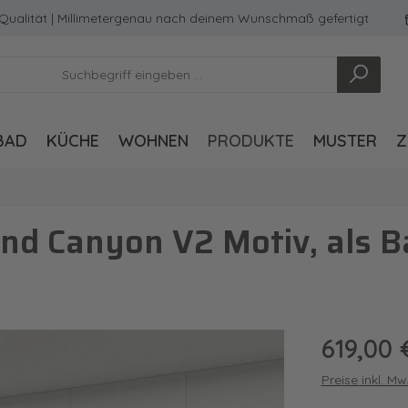
ät | Millimetergenau nach deinem Wunschmaß gefertigt
Mad
BAD
KÜCHE
WOHNEN
PRODUKTE
MUSTER
Z
nd Canyon V2 Motiv, als
Regulärer Pre
619,00 
Preise inkl. M