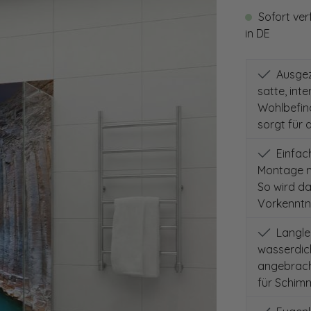
Sofort ver
in DE
Ausgeze
satte, int
Wohlbefind
sorgt für 
Einfach
Montage m
So wird d
Vorkenntni
Langleb
wasserdich
angebracht
für Schimm