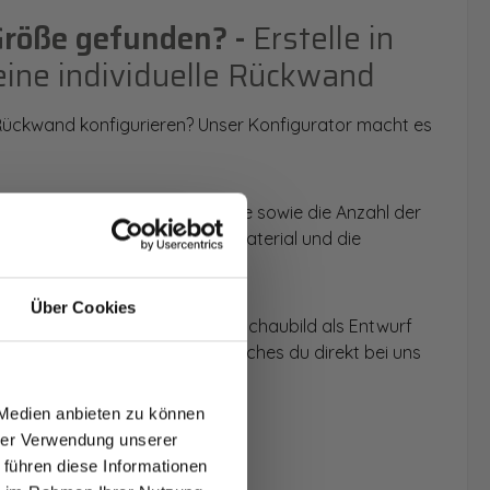
Größe gefunden? -
Erstelle in
eine individuelle Rückwand
 Rückwand konfigurieren? Unser Konfigurator macht es
 Anwendungsbereich, die Größe sowie die Anzahl der
t du dein Wunschmotiv, das Material und die
Über Cookies
 werden dir die Rückwände im Schaubild als Entwurf
T AUF
u dein individuelles Angebot, welches du direkt bei uns
NDE
 Medien anbieten zu können
den.
hrer Verwendung unserer
 führen diese Informationen