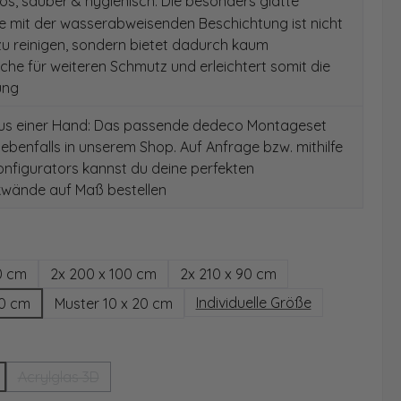
s, sauber & hygienisch: Die besonders glatte
e mit der wasserabweisenden Beschichtung ist nicht
 zu reinigen, sondern bietet dadurch kaum
äche für weiteren Schmutz und erleichtert somit die
ung
aus einer Hand: Das passende dedeco Montageset
 ebenfalls in unserem Shop. Auf Anfrage bzw. mithilfe
nfigurators kannst du deine perfekten
wände auf Maß bestellen
hlen
0 cm
2x 200 x 100 cm
2x 210 x 90 cm
Individuelle Größe
00 cm
Muster 10 x 20 cm
wählen
Acrylglas 3D
(Diese Option ist zurzeit nicht verfügbar.)