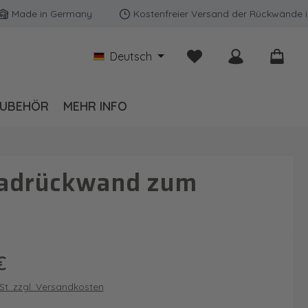
e in Germany
Kostenfreier Versand der Rückwände in Deut
Du hast 0 Produkte auf
Deutsch
UBEHÖR
MEHR INFO
 Badrückwand zum
is:
€
wSt. zzgl. Versandkosten