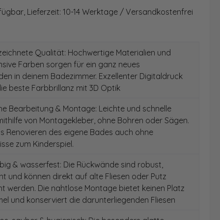
fügbar, Lieferzeit: 10-14 Werktage / Versandkostenfrei
ichnete Qualität: Hochwertige Materialien und
ensive Farben sorgen für ein ganz neues
en in deinem Badezimmer. Exzellenter Digitaldruck
die beste Farbbrillanz mit 3D Optik
e Bearbeitung & Montage: Leichte und schnelle
ithilfe von Montagekleber, ohne Bohren oder Sägen.
as Renovieren des eigene Bades auch ohne
sse zum Kinderspiel.
ig & wasserfest: Die Rückwände sind robust,
t und können direkt auf alte Fliesen oder Putz
 werden. Die nahtlose Montage bietet keinen Platz
el und konserviert die darunterliegenden Fliesen