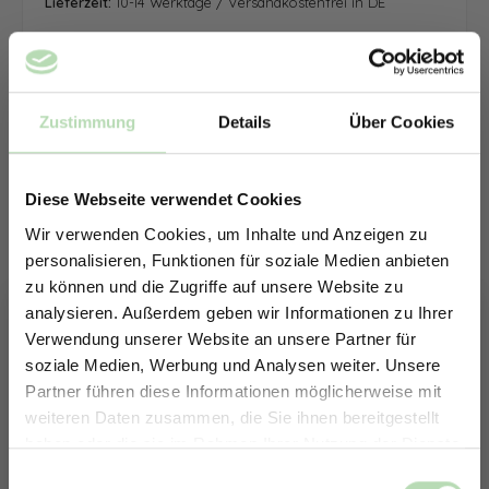
Lieferzeit:
10-14 Werktage / Versandkostenfrei in DE
Zustimmung
Details
Über Cookies
Diese Webseite verwendet Cookies
Wir verwenden Cookies, um Inhalte und Anzeigen zu
personalisieren, Funktionen für soziale Medien anbieten
zu können und die Zugriffe auf unsere Website zu
analysieren. Außerdem geben wir Informationen zu Ihrer
Verwendung unserer Website an unsere Partner für
soziale Medien, Werbung und Analysen weiter. Unsere
Partner führen diese Informationen möglicherweise mit
ERHALTE 5% RABATT AUF
weiteren Daten zusammen, die Sie ihnen bereitgestellt
DEINE RÜCKWÄNDE
haben oder die sie im Rahmen Ihrer Nutzung der Dienste
Jetzt zum Newsletter anmelden.
gesammelt haben.
Keine passende Größe gefunden? -
Einwilligungsauswahl