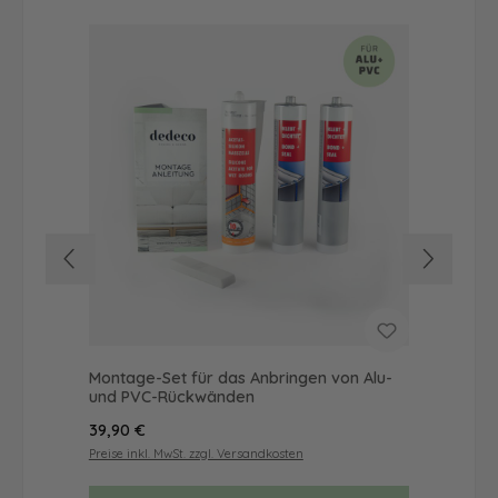
Montage-Set für das Anbringen von Alu-
Du
und PVC-Rückwänden
Mot
Regulärer Preis:
Reg
39,90 €
52
Preise inkl. MwSt. zzgl. Versandkosten
Prei