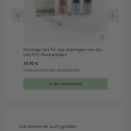
Montage-Set für das Anbringen von Alu-
Mus
und PVC-Rückwänden
& 
Regulärer Preis:
Reg
39,90 €
9,9
Preise inkl. MwSt. zzgl. Versandkosten
Prei
In den Warenkorb
Produktgalerie überspringen
Das könnte dir auch gefallen