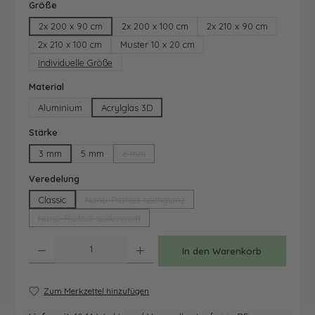
auswählen
Größe
2x 200 x 90 cm
2x 200 x 100 cm
2x 210 x 90 cm
2x 210 x 100 cm
Muster 10 x 20 cm
Individuelle Größe
auswählen
Material
Aluminium
Acrylglas 3D
auswählen
Stärke
3 mm
5 mm
6 mm
(Diese Option ist zurzeit nicht verfügbar.)
auswählen
Veredelung
Classic
Nano-Protect hochglanz
(Diese Option ist zurzeit nicht verfügbar.)
Nano-Protect seidenmatt
(Diese Option ist zurzeit nicht verfügbar.)
Produkt Anzahl: Gib den gewünschten Wert ein oder benutze die Schaltfläche
In den Warenkorb
Zum Merkzettel hinzufügen