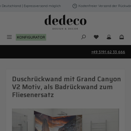
Zum Hauptinhalt springen
eutschland | Expressversand möglich
Kostenfreier Versand der Rückwände
Du hast 0 Produk
KONFIGURATOR
+49 5191 62 33 666
Duschrückwand mit Grand Canyon
V2 Motiv, als Badrückwand zum
Fliesenersatz
Bildergalerie überspringen