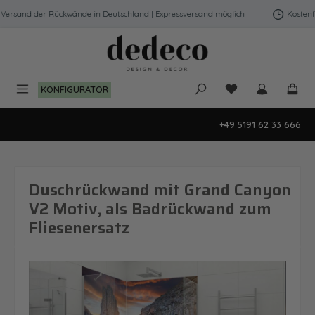
Zum Hauptinhalt springen
ersand der Rückwände in Deutschland | Expressversand möglich
Kostenfre
Du hast 0 Produk
KONFIGURATOR
+49 5191 62 33 666
Duschrückwand mit Grand Canyon
V2 Motiv, als Badrückwand zum
Fliesenersatz
Bildergalerie überspringen