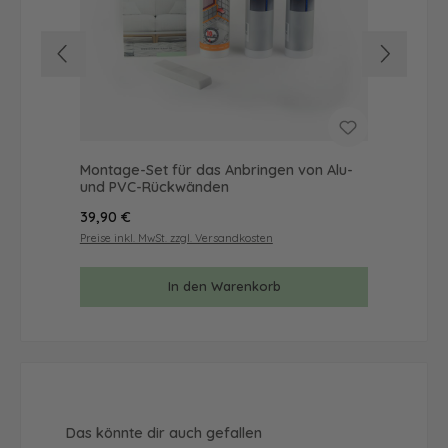
Montage-Set für das Anbringen von Alu-
Mus
und PVC-Rückwänden
& 
Regulärer Preis:
Reg
39,90 €
9,9
Preise inkl. MwSt. zzgl. Versandkosten
Prei
In den Warenkorb
Produktgalerie überspringen
Das könnte dir auch gefallen