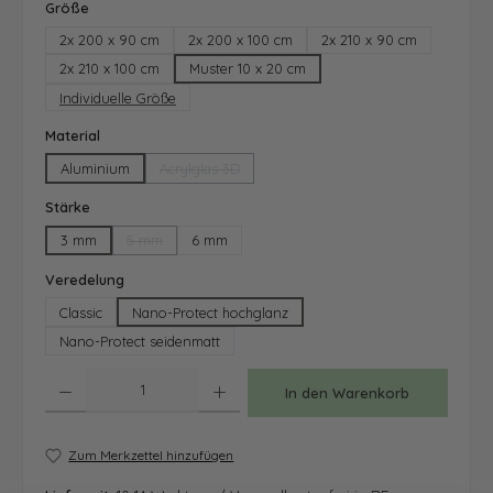
auswählen
Größe
2x 200 x 90 cm
2x 200 x 100 cm
2x 210 x 90 cm
2x 210 x 100 cm
Muster 10 x 20 cm
Individuelle Größe
auswählen
Material
Aluminium
Acrylglas 3D
(Diese Option ist zurzeit nicht verfügbar.)
auswählen
Stärke
3 mm
5 mm
6 mm
(Diese Option ist zurzeit nicht verfügbar.)
auswählen
Veredelung
Classic
Nano-Protect hochglanz
Nano-Protect seidenmatt
Produkt Anzahl: Gib den gewünschten Wert ein oder benutze die Schaltfläche
In den Warenkorb
Zum Merkzettel hinzufügen