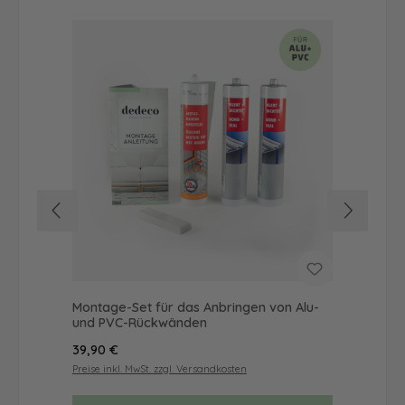
Montage-Set für das Anbringen von Alu-
Du
und PVC-Rückwänden
Mot
Regulärer Preis:
Reg
39,90 €
52
Preise inkl. MwSt. zzgl. Versandkosten
Prei