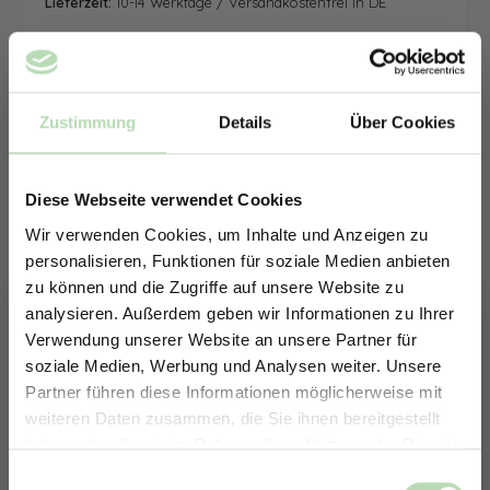
Lieferzeit:
10-14 Werktage / Versandkostenfrei in DE
Zustimmung
Details
Über Cookies
Diese Webseite verwendet Cookies
Wir verwenden Cookies, um Inhalte und Anzeigen zu
personalisieren, Funktionen für soziale Medien anbieten
zu können und die Zugriffe auf unsere Website zu
analysieren. Außerdem geben wir Informationen zu Ihrer
Verwendung unserer Website an unsere Partner für
soziale Medien, Werbung und Analysen weiter. Unsere
Partner führen diese Informationen möglicherweise mit
ERHALTE 5% RABATT AUF
weiteren Daten zusammen, die Sie ihnen bereitgestellt
DEINE RÜCKWÄNDE
haben oder die sie im Rahmen Ihrer Nutzung der Dienste
Jetzt zum Newsletter anmelden.
gesammelt haben.
Keine passende Größe gefunden? -
Einwilligungsauswahl