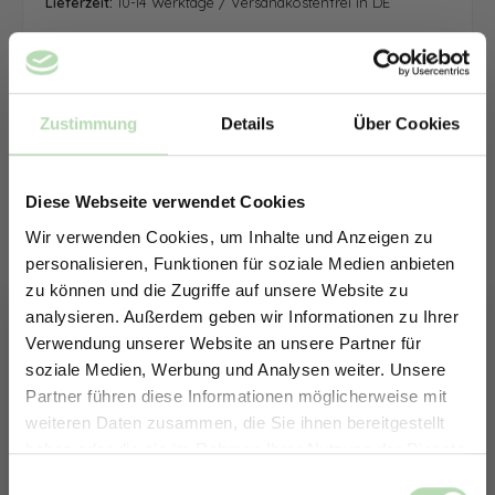
Lieferzeit:
10-14 Werktage / Versandkostenfrei in DE
Zustimmung
Details
Über Cookies
Diese Webseite verwendet Cookies
Wir verwenden Cookies, um Inhalte und Anzeigen zu
personalisieren, Funktionen für soziale Medien anbieten
zu können und die Zugriffe auf unsere Website zu
analysieren. Außerdem geben wir Informationen zu Ihrer
Verwendung unserer Website an unsere Partner für
soziale Medien, Werbung und Analysen weiter. Unsere
Partner führen diese Informationen möglicherweise mit
ERHALTE 5% RABATT AUF
weiteren Daten zusammen, die Sie ihnen bereitgestellt
DEINE RÜCKWÄNDE
haben oder die sie im Rahmen Ihrer Nutzung der Dienste
Jetzt zum Newsletter anmelden.
gesammelt haben.
Keine passende Größe gefunden? -
Einwilligungsauswahl