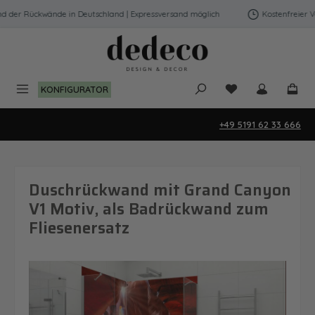
Zum Hauptinhalt springen
der Rückwände in Deutschland | Expressversand möglich
Kostenfreier Ver
Du hast 0 Produk
KONFIGURATOR
+49 5191 62 33 666
Duschrückwand mit Grand Canyon
V1 Motiv, als Badrückwand zum
Fliesenersatz
Bildergalerie überspringen