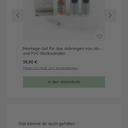
Montage-Set für das Anbringen von Alu-
Mus
und PVC-Rückwänden
& 
Regulärer Preis:
Reg
39,90 €
9,9
Preise inkl. MwSt. zzgl. Versandkosten
Prei
In den Warenkorb
Produktgalerie überspringen
Das könnte dir auch gefallen