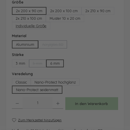
auswählen
Größe
2x 200 x 90 cm
2x 200 x 100 cm
2x 210 x 90 cm
2x 210 x 100 cm
Muster 10 x 20 cm
Individuelle Größe
auswählen
Material
Aluminium
Acrylglas 3D
(Diese Option ist zurzeit nicht verfügbar.)
auswählen
Stärke
3 mm
5 mm
6 mm
(Diese Option ist zurzeit nicht verfügbar.)
auswählen
Veredelung
Classic
Nano-Protect hochglanz
Nano-Protect seidenmatt
Produkt Anzahl: Gib den gewünschten Wert ein oder benutze die Schaltfläche
In den Warenkorb
Zum Merkzettel hinzufügen