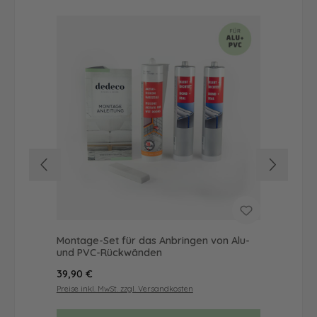
Montage-Set für das Anbringen von Alu-
Du
und PVC-Rückwänden
Mot
Regulärer Preis:
Reg
39,90 €
57
Preise inkl. MwSt. zzgl. Versandkosten
Prei