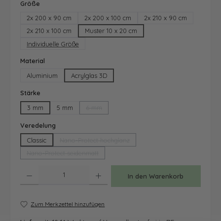
auswählen
Größe
2x 200 x 90 cm
2x 200 x 100 cm
2x 210 x 90 cm
2x 210 x 100 cm
Muster 10 x 20 cm
Individuelle Größe
auswählen
Material
Aluminium
Acrylglas 3D
auswählen
Stärke
3 mm
5 mm
6 mm
(Diese Option ist zurzeit nicht verfügbar.)
auswählen
Veredelung
Classic
Nano-Protect hochglanz
(Diese Option ist zurzeit nicht verfügbar.)
Nano-Protect seidenmatt
(Diese Option ist zurzeit nicht verfügbar.)
Produkt Anzahl: Gib den gewünschten Wert ein oder benutze die Schaltfläche
In den Warenkorb
Zum Merkzettel hinzufügen