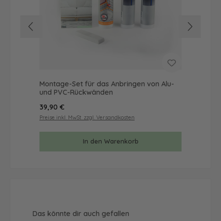
Montage-Set für das Anbringen von Alu-
Mus
und PVC-Rückwänden
& 
Regulärer Preis:
Reg
39,90 €
9,9
Preise inkl. MwSt. zzgl. Versandkosten
Prei
In den Warenkorb
Produktgalerie überspringen
Das könnte dir auch gefallen