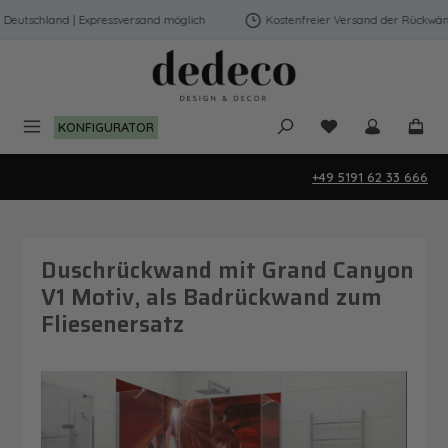
Zum Hauptinhalt springen
utschland | Expressversand möglich
Kostenfreier Versand der Rückwände 
Du hast 0 Produk
KONFIGURATOR
+49 5191 62 33 666
Duschrückwand mit Grand Canyon
V1 Motiv, als Badrückwand zum
Fliesenersatz
Bildergalerie überspringen