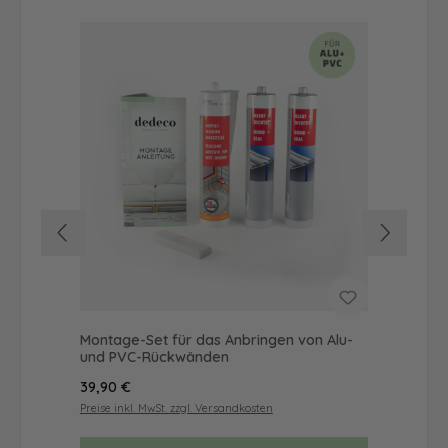
Montage-Set für das Anbringen von Alu-
Du
und PVC-Rückwänden
Mot
Regulärer Preis:
Reg
39,90 €
57
Preise inkl. MwSt. zzgl. Versandkosten
Prei