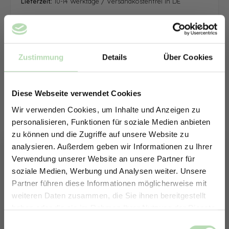
Lieferzeit:
10-14 Werktage / Versandkostenfrei in DE
Zustimmung
Details
Über Cookies
Diese Webseite verwendet Cookies
Wir verwenden Cookies, um Inhalte und Anzeigen zu
personalisieren, Funktionen für soziale Medien anbieten
zu können und die Zugriffe auf unsere Website zu
analysieren. Außerdem geben wir Informationen zu Ihrer
Verwendung unserer Website an unsere Partner für
soziale Medien, Werbung und Analysen weiter. Unsere
Partner führen diese Informationen möglicherweise mit
ERHALTE 5% RABATT AUF
weiteren Daten zusammen, die Sie ihnen bereitgestellt
DEINE RÜCKWÄNDE
haben oder die sie im Rahmen Ihrer Nutzung der Dienste
Jetzt zum Newsletter anmelden.
gesammelt haben.
Keine passende Größe gefunden? -
Einwilligungsauswahl